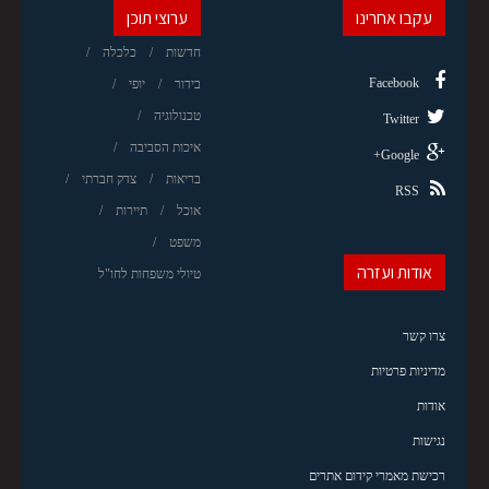
עקבו אחרינו
ערוצי תוכן
חדשות
כלכלה
Facebook
בידור
יופי
טכנולוגיה
Twitter
איכות הסביבה
Google+
בריאות
צדק חברתי
RSS
אוכל
תיירות
משפט
אודות ועזרה
טיולי משפחות לחו"ל
צרו קשר
מדיניות פרטיות
אודות
נגישות
רכישת מאמרי קידום אתרים