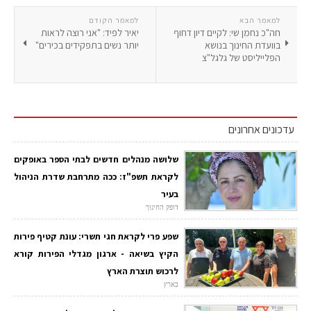
למאמר הבא
למאמר הקודם
חה"כ נחמן שי: לקיים דיון דחוף
יאיר לפיד: "אני רוצה לראות
בוועדת החינוך בנושא
יותר נשים בתפקידים בכירים"
הפלייליסט של גלגל"צ
עדכונים אחרונים
שלושה מנהלים חדשים לבתי הספר באופקים
לקראת תשפ"ז: ככה מתרחבת שדרת הניהול
בעיר
דופק החינוך
שפע פרי לקראת חגי תשרי: עונת קטיף פירות
הקיץ בשיאה - ארגון מגדלי הפירות קורא
לרכוש תוצרת הארץ
בארץ