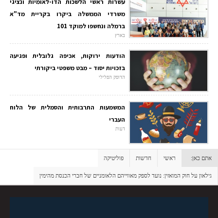
עשרות ראשי הלשכות הדו-לאומיות ונציגי
משרדי הממשלה ביקרו בקריית מד"א
ברמלה ונחשפו למוקד 101
בארץ
הודעות ירוקות, אכיפה גלובלית ופגיעה
בזכויות יסוד – מבט משפטי ביקורתי
הדופק הפלילי
המשמעות התרבותית והסמלית של הלוח
העברי
דעות
אתם כאן:
ראשי
חדשות
פוליטיקה
גילאון על חוק המואזין: נועד לספק מאווייהם הלאומניים של חברי הכנסת מהימין