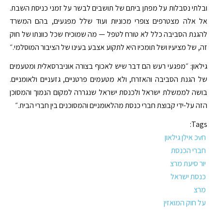
ובלתי נסבלות על מפתן ביתם של תושבים לבשר על זמני כניסת השבת.
אל אלה מצטרפים צופרי מכוניות ועוד שלל מפגעים, בהם המשרד
להגנת הסביבה כלל לא טורח לטפל — מה שמוכיח שכל כוונתו של חוק
זה, של מציעיו ושל תומכיו היא לתקוע אצבע בעינו של הציבור המוסלמי.״
גילאון: ״מפגעי רעש הם דבר שיש לאכוף בצורה אוניברסאלית ומטעמים
של הגנת הסביבה והאזרח, ולא מטעמים פרטניים, גזעניים ולאומניים.
בושה לממשלת ישראל ולכנסת ישראל שנגררה למקום הנמוך והמסוכן
הזה על-ידי קבוצת חברי כנסת מהלאומניים והמסוכנים בין חברי הבית.״
Tags:
חvכ אילן גילאון
חברי הכנסת
יור סיעת מרצ
כנסת ישראל
מרצ
על חוק המואזין