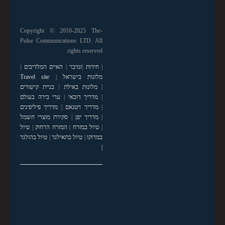
Copyright © 2010-2025 The-
Pulse Communications LTD. All
rights reserved
|
חידות
|
זנזיבר
|
האיים המלדיבים
|
מלונות בישראל
|
Travel site
|
מלונות באילת
|
בניית קישורים
|
מדריך דובאי
|
ערי בירה בעולם
|
מדריך ויטנאם
|
מדריך פיליפינים
|
מדריך יפן
|
סקירת מוצרי חשמל
|
טיול במזרח
|
המזרח הרחוק
|
טיול
במרוקו
|
טיול בתאילנד
|
טיול בהולנד
|