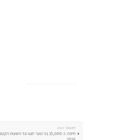
למאמר הבא
חיפה: כ-15,000 בני נוער חגגו עד השעות 
2016