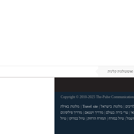
ימונולוגיה קלינית
Copyright © 2010-2025 The-Pulse Communications 
דיבים
|
מלונות בישראל
|
Travel site
|
מלונות באילת
אי
|
ערי בירה בעולם
|
מדריך ויטנאם
|
מדריך פיליפינים
חשמל
|
טיול במזרח
|
המזרח הרחוק
|
טיול במרוקו
|
טיול