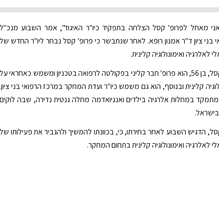
"אני מאחל לפרופ' קסל הצלחה בתפקיד כיו"ר האיגוד", אמר השבוע מנכ"ל
 בני ציון ד"ר אמנון רופא. לאחר שנתבשר כי פרופ' קסל נבחר ליו"ר החדש של
י לאלרגיה ואימונולוגיה קלינית.
פרופ' אהרון קסל, בן 56, הוא פרופ' חבר קליני בפקולטה לרפואה בטכניון ומשמש כאחראי על
וגיה קלינית ובנוסף, הוא גם משמש כיו"ר ועדת המחקר במרכז הרפואי בני ציון.
 מתמקד במחלות אלרגיה בילדים ואנגיואדמה מחלה גנטית נדירה, שבה לוקים
קסל, הדגיש השבוע לאחר בחירתו, כי, בכוונתו להמשיך ולהגביר את פעילותו של
י לאלרגיה ואימונולוגיה קלינית בתחום המחקר.