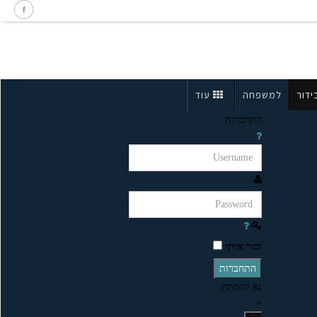
ידור
למשפחה
עוד
התחברות
זכור אותי
התחברות
נא להמתין...
×