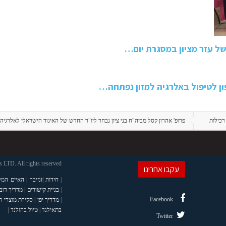
של עזר מציון במסגרת יום…
ן לטיפול באלרגיה למזון נפתחה…
רכילות
פרופ' אהרון קסל מביה"ח בני ציון נבחר ליו"ר החדש של האיגוד הישראלי לאלרגיה וא
LTD. All rights reserved
עקבו אחרינו
|
חידות
|
זנזיבר
|
האיים המל
|
בניית קישורים
|
מדריך דוב
Facebook
|
מדריך יפן
|
סקירת מוצרי 
בתאילנד
|
טיול בהולנד |
Twitter