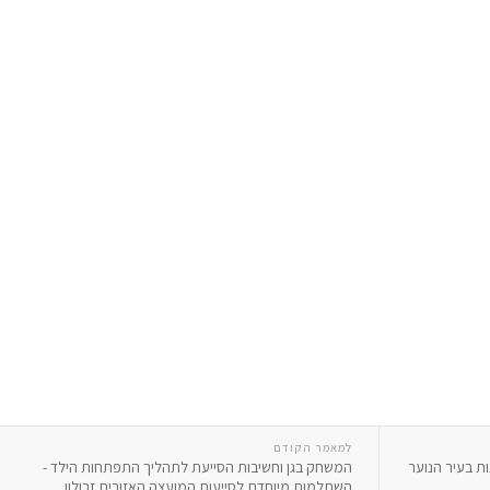
למאמר הקודם
הקטנות בעיר הנוער
המשחק בגן וחשיבות הסייעת לתהליך התפתחות הילד -
השתלמות מיוחדת לסייעות המועצה האזורית זבולון