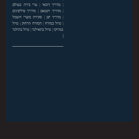
|
מדריך דובאי
|
ערי בירה בעולם
|
מדריך ויטנאם
|
מדריך פיליפינים
|
מדריך יפן
|
סקירת מוצרי חשמל
|
טיול במזרח
|
המזרח הרחוק
|
טיול
במרוקו
|
טיול בתאילנד
|
טיול בהולנד
|