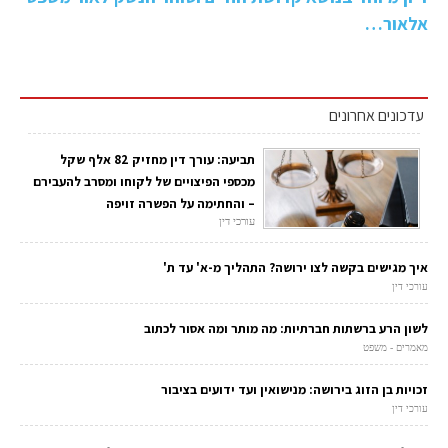
אלאור…
עדכונים אחרונים
תביעה: עורך דין מחזיק 82 אלף שקל
מכספי הפיצויים של לקוחו ומסרב להעבירם
– והחתימה על הפשרה זויפה
עורכי דין
איך מגישים בקשה לצו ירושה? התהליך מ-א' עד ת'
עורכי דין
לשון הרע ברשתות חברתיות: מה מותר ומה אסור לכתוב
מאמרים - משפט
זכויות בן הזוג בירושה: מנישואין ועד ידועים בציבור
עורכי דין