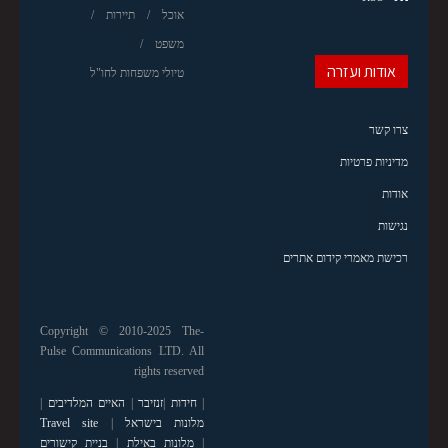
אוכל
תיירות
משפט
אודות ועזרה
טיולי משפחות לחו"ל
צרו קשר
מדיניות פרטיות
אודות
נגישות
רכישת מאמרי קידום אתרים
Copyright © 2010-2025 The-
Pulse Communications LTD. All
rights reserved
|
חידות
|
זנזיבר
|
האיים המלדיבים
|
מלונות בישראל
|
Travel site
|
מלונות באילת
|
בניית קישורים