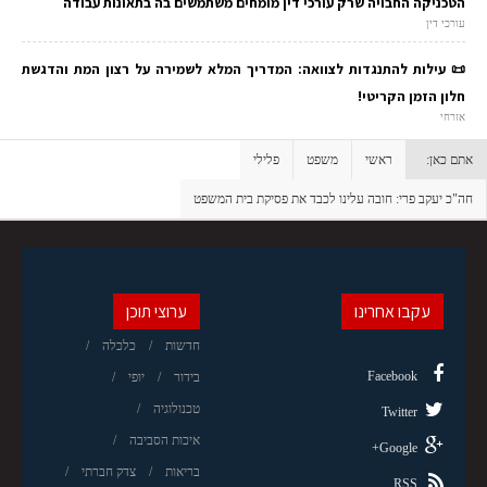
הטכניקה החבויה שרק עורכי דין מומחים משתמשים בה בתאונות עבודה
עורכי דין
📜 עילות להתנגדות לצוואה: המדריך המלא לשמירה על רצון המת והדגשת
חלון הזמן הקריטי!
אזרחי
אתם כאן:
ראשי
משפט
פלילי
חה"כ יעקב פרי: חובה עלינו לכבד את פסיקת בית המשפט
עקבו אחרינו
ערוצי תוכן
חדשות
כלכלה
Facebook
בידור
יופי
טכנולוגיה
Twitter
איכות הסביבה
Google+
בריאות
צדק חברתי
RSS