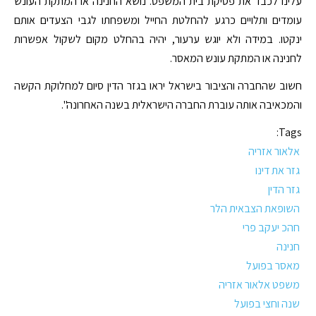
עלינו לכבד את פסיקת בית המשפט. נושא החנינה או המתקת העונש
עומדים ותלויים כרגע להחלטת החייל ומשפחתו לגבי הצעדים אותם
ינקטו. במידה ולא יוגש ערעור, יהיה בהחלט מקום לשקול אפשרות
לחנינה או המתקת עונש המאסר.
חשוב שהחברה והציבור בישראל יראו בגזר הדין סיום למחלוקת הקשה
והמכאיבה אותה עוברת החברה הישראלית בשנה האחרונה".
Tags:
אלאור אזריה
גזר את דינו
גזר הדין
השופאת הצבאית הלר
חהכ יעקב פרי
חנינה
מאסר בפועל
משפט אלאור אזריה
שנה וחצי בפועל