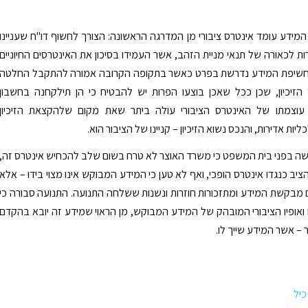
מידע עומד אינטרס ציבורי מן המדרגה הראשונה: הצורך לחשוף דו"ח שעניינו
ות לכאורה של תנאי מניית הזהב, אשר העמידו בסיכון את האינטרסים החיוניים
חשיפת המידע נדרשת בפרט כאשר בתקופה הקרובה אמורה להתקבל החלטה
הזיכיון, שכן ככל שאכן בוצעו הפרות יש להבטיח כי הן תילקחנה בחשבון
עוצמתו של האינטרס הציבורי עולה ביתר שאת מקום שלהקצאת הזיכיון
יות אדירות, והנכס נשוא הזיכיון – קניינו של הציבור הוא.
ה בפני בית המשפט כי משרד האוצר לא טרח בשום שלב להכחיש אינטרס זה,
יב כנגדו אינטרס הופכי, ואף לא טען כי המידע המבוקש אינו מצוי בידו – אלא
בקשת המידע ומתזכורות חוזרות ונשנות ששלחה התנועה. התנועה סבורה כי
 ואופיו הציבורי המובהק של המידע המבוקש, מן הראוי שמידע זה יובא בהקדם
 – אשר המידע שייך לו.
כיל