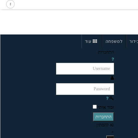
ידור
למשפחה
עוד
התחברות
זכור אותי
התחברות
נא להמתין...
×