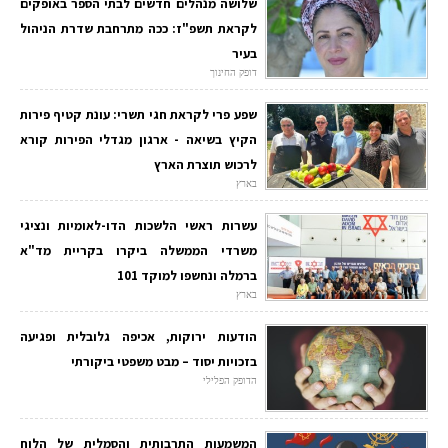
שלושה מנהלים חדשים לבתי הספר באופקים
לקראת תשפ"ז: ככה מתרחבת שדרת הניהול
בעיר
דופק החינוך
שפע פרי לקראת חגי תשרי: עונת קטיף פירות
הקיץ בשיאה - ארגון מגדלי הפירות קורא
לרכוש תוצרת הארץ
בארץ
עשרות ראשי הלשכות הדו-לאומיות ונציגי
משרדי הממשלה ביקרו בקריית מד"א
ברמלה ונחשפו למוקד 101
בארץ
הודעות ירוקות, אכיפה גלובלית ופגיעה
בזכויות יסוד – מבט משפטי ביקורתי
הדופק הפלילי
המשמעות התרבותית והסמלית של הלוח