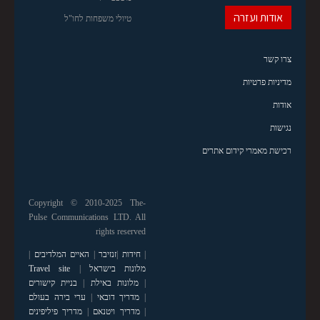
אודות ועזרה
טיולי משפחות לחו"ל
צרו קשר
מדיניות פרטיות
אודות
נגישות
רכישת מאמרי קידום אתרים
Copyright © 2010-2025 The-
Pulse Communications LTD. All
rights reserved
|
חידות
|
זנזיבר
|
האיים המלדיבים
|
מלונות בישראל
|
Travel site
|
מלונות באילת
|
בניית קישורים
|
מדריך דובאי
|
ערי בירה בעולם
|
מדריך ויטנאם
|
מדריך פיליפינים