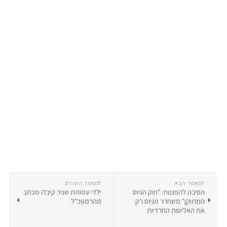
למאמר הבא
למאמר הקודם
הסיבה להפגנות: "חוק הגיוס
ילדי עמותת שניר קיבלו מכתב
המתוקן" משחרר מגיוס רק
מהרמטכ"ל
את האליטות החרדיות