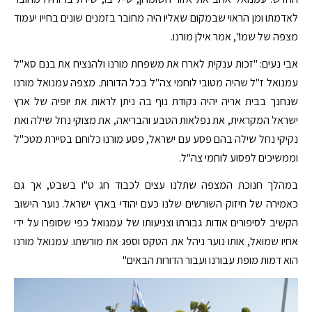
לאדמתו ומן הראוי שבמקום שאליו היה מחובר בזמנים שונים בחייו יעמוד
מצפה של שמו", אמר אילן מורנו.
אבי נעים: "זכות ענקית לארח את משפחת מורנו ולהנציח את בנם סא"ל
עמנואל ז"ל שהיה מטובי לוחמי צה"ל בכל הדורות. מצפה עמנואל מורנו
שנחנך בבית אריה יהיה נקודת נוף בה ניתן לראות את יופיה של ארץ
ישראל המקראית, את נפלאות הטבע והבריאה, את מצוקי נחל שילה ואת
נקיקי נחל שילה בהם פסע עם ישראל, פסע מורנו כלוחם בסיירת מטכ"ל
וממשיכים לפסוע לוחמי צה"ל.
במהלך חנוכת המצפה שתלנו עצים לכבוד חג ט"ו בשבט, אך גם
כאמירה של חיזוק השורשים שלנו כעם יהודי בארץ ישראל. נוער הישוב
הקשיב לסיפורים אודות גבורתו וצניעותו של עמנואל כפי שסופרו על ידי
אחיו שמואל, אותו נוער ניהל את הטקס וספג את מורשתו. עמנואל מורנו
הוא דמות מופת עבורנו ועבור הדורות הבאים"