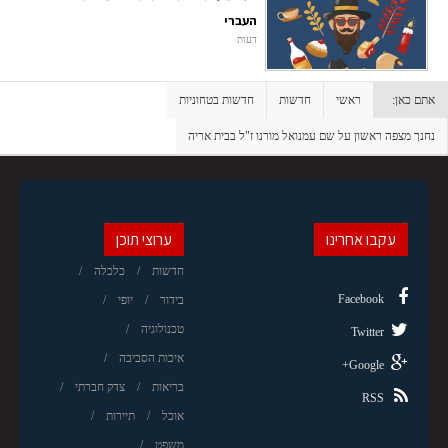
העברי
דעות
אתם כאן:
ראשי
חדשות
חדשות בטחוניות
נחנך מצפה ראשון על שם עמנואל מורנו ז"ל בבית אריה
עקבו אחרינו
ערוצי תוכן
חדשות
כלכלה
Facebook
בידור
יופי
טכנולוגיה
Twitter
איכות הסביבה
Google+
בריאות
צדק חברתי
RSS
אוכל
תיירות
משפט