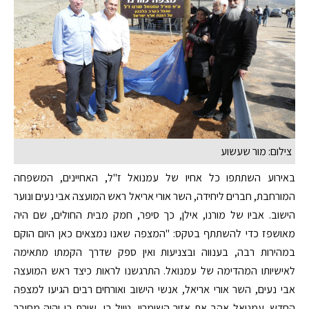
צילום: מור שעשוע
באירוע השתתפו כל אחיו של עמנואל ז"ל, האחיינים, המשפחה
המורחבת, חברים ליחידה, השר אורי אריאל ראש המועצה אבי נעים ונוער
הישוב. אביו של מורנו, אילן, כך סיפר, חמק מבית החולים, שם היה
מאושפז כדי להשתתף בטקס: "המצפה שאנו נמצאים כאן היום הוקם
במהירות רבה, בענווה ובצניעות ואין ספק שדרך הקמתו מתאימה
לאישיותו המהדימה של עמנואל. התרגשנו לראות כיצד ראש המועצה
אבי נעים, השר אורי אריאל, אנשי הישוב ואורחים רבים הגיעו למצפה
החדש. עמנואל אהב את אזור השומרון, טייל בו, שירת בו והיה מחובר