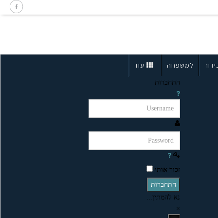
ידור
למשפחה
עוד
התחברות
זכור אותי
התחברות
נא להמתין...
×