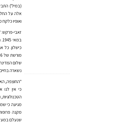
(במיל') התבק
אלה על החלט
ואופיו כלקח 
זאבי-פרקש: "
במ
כישלון. כל א
שלום המדינה.
נשארה בחיים"
"החוצפה, האו
כי אין לנו 
מגיעה כי שמי
מקנה פרופורצ
שנעלם במעלה