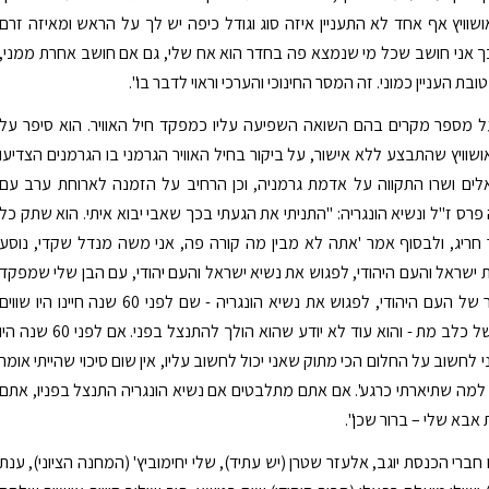
וויץ אף אחד לא התעניין איזה סוג וגודל כיפה יש לך על הראש ומאיזה זרם
 אני חושב שכל מי שנמצא פה בחדר הוא אח שלי, גם אם חושב אחרת ממני,
ובת העניין כמוני. זה המסר החינוכי והערכי וראוי לדבר בו".
ל מספר מקרים בהם השואה השפיעה עליו כמפקד חיל האוויר. הוא סיפר על
וויץ שהתבצע ללא אישור, על ביקור בחיל האוויר הגרמני בו הגרמנים הצדיעו
לים ושרו התקווה על אדמת גרמניה, וכן הרחיב על הזמנה לארוחת ערב עם
פרס ז"ל ונשיא הונגריה: "התניתי את הגעתי בכך שאבי יבוא איתי. הוא שתק כל
חריג, ולבסוף אמר 'אתה לא מבין מה קורה פה, אני משה מנדל שקדי, נוסע
ת ישראל והעם היהודי, לפגוש את נשיא ישראל והעם יהודי, עם הבן שלי שמפקד
על חיל האוויר של העם היהודי, לפגוש את נשיא הונגריה - שם לפני 60 שנה חיינו היו שווים
פחות מחיים של כלב מת - והוא עוד לא יודע שהוא הולך להתנצל בפני. אם לפני 60 שנה הי
חשוב על החלום הכי מתוק שאני יכול לחשוב עליו, אין שום סיכוי שהייתי אומר
מה שתיארתי כרגע'. אם אתם מתלבטים אם נשיא הונגריה התנצל בפניו, אתם
אבא שלי – ברור שכן".
ברי הכנסת יוגב, אלעזר שטרן (יש עתיד), שלי יחימוביץ' (המחנה הציוני), ענת