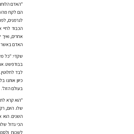
"האדם הלוחם,
הם לקח מהשוא
לגרמנים, לפול
הכבוד לחיי א
אחרים, ואיך 
האדם באשר הו
שקדי: "כל מש
בבודפשט. אחר
לבד לחלוטין.
כיוון אותנו 
בעולם הזה".
"הוא קרא לתפ
שלו. היום, ר
השנים. הוא א
הכי גדול שלו
לשכוח ולסמו