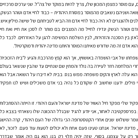
 עם מוסר כמצפן המכוון שלו, צריך להיות במוקד של צה"ל. שני ערכים מרכזיים
ה ושניהם נשאבים מהמוסר במסורת היהודית – כבוד לחיי אדם וטוהר הנשק.
נים ולהונגרים לא היה כבוד לחיי אדם וזה הביא לטביחתם של שישה מיליון איש.
דם וטוהר הנשק יגדירו לחייל מה המצבים בם מותר לו לסכן את חייו ואת חיי
לאזן בין הסכנה והזהירות, לבין השלמת המשימה להגן על האזרחים. לכבד כל
א אדם זה מה שדורש מאיתנו המוסר והיותנו מדינה יהודית ודמוקרטית".
פחתו של אבי הושמדה באושוויץ, אך הוא קפץ מהרכבת והגיע ל'בית הזכוכית'
י המלחמה חזר לעיירה בה נולד והמתין שם שנתיים עד שהבין שנשאר בעולם
 הוא עלה לארץ והקים משפחה ממש בנס. בבית לא דיברו על השואה אבל הוא
בלי מילים. ידענו שחשוב לו שקודם כל נהיה בני אדם משכילים ושיש לנו תפקיד
קיד שלי מפקד חיל האוויר של מדינת ישראל והעם היהודי. זו הייתה ההסתכלות
ק בפרספקטיבה לאחור, אני יודע להגיד שבגלל ההכוונה שלו נשארתי בצבא כל
ומר ששלוש שנים אחרי הקטסטרופה הכי גדולה של העם היהודי, קרה ההישג
, מדינת ישראל. אנחנו טעינו פעם אחת ולא יכולים לטעות עוד פעם. לזכור, לא
ך רק על עצמנו. בסוף, שזה יהיה תלוי רק בנו. הוא גם היה אומר שבדרך