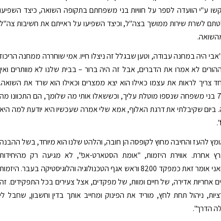
שו ע"י הוועדה לספר על חוויות בני משפחתם בתקופה השואה, כיצד השפיעו
תם לשרת שירות ממושך בצה"ל, וכיצד השפיעו על ראייתם את חשיבות צה"ל
מהשואה.
אבי היה במחנה עבודה, וטען שבגלל זה ניצלו חייו. אמי שוחררה ממחנה הריכוז
אי 1945. ההורים לא אמרו את הדברים, אבל זה היה ברור – בבית שלנו לא מוותרים ואין
חד צריך לראות את עצמו כאילו הוא יצא ממצרים וכאילו הוא שרד את השואה.
מורשת של 76 בני משפחה שנספו מוטלת עליך, וכששאלו אותי מה שלומך, הם התכוונו מה
 ביום שקיבלתי את דרגת האלוף, אמא שלי אמרה שעכשיו היא יודעת למה היא
.
מץ להעז והחיבה מחוץ לקופסה הן חובה, והלהט שלנו הוא מיוחד, בשל ההבנה
ארץ אחרת. אווירת היזמות, "אומת הסטארט-אפ", לא מגיעה רק מהיחידות
הטכנולוגיות, ואני אומר זאת כמפקד 8200 וראש אגף הטכנולוגיה והלוגיסטיקה בעבר. היזמות
ם אחריות אדירה, של חיים ומוות, של מפקדים, אצל צעירים בכל התפקידים. זה
יות, ניהול תחת לחץ, מוריד את הפינוק ומחייב אותך בדין וחשבון, שחבל לי
 הדרך".