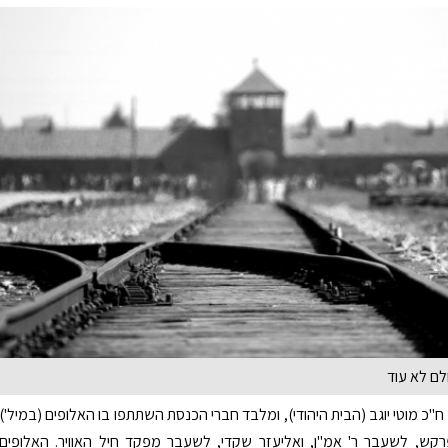
לם לא עוד
י ח"כ מוטי יוגב (הבית היהודי), ומלבד חברי הכנסת השתתפו בו האלופים (במיל')
רקש, לשעבר ר' אמ"ן, ואליעזר שקדי, לשעבר מפקד חיל האוויר. האלופים