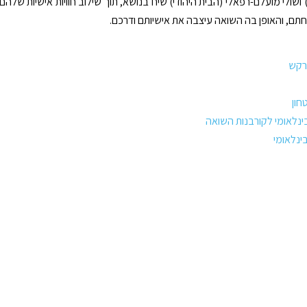
 ושולי מועלם-רפאלי (הבית היהודי) שיח בנושא, תוך שילוב חוויות אישיות שלהם
תם, והאופן בה השואה עיצבה את אישיותם ודרכם.
רקש
חון
הבינלאומי לקורבנות השואה
ינלאומי