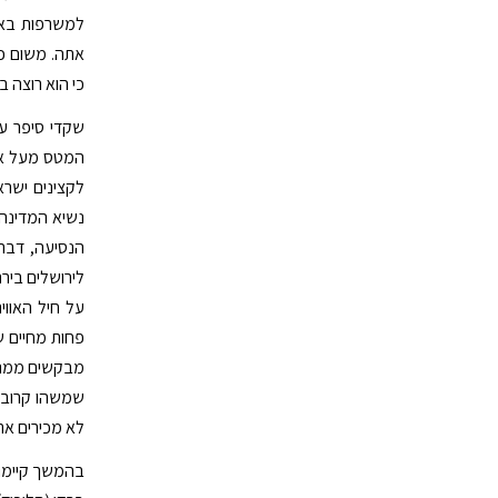
למשרפות באוש
אתה. משום כך
כי הוא רוצה בט
שקדי סיפר ע
המטס מעל אוש
לקצינים ישרא
נשיא המדינה 
הנסיעה, דבר 
לירושלים ביר
מבקשים ממני ל
שמשהו קרוב ל
לא מכירים את 
בהמשך קיימו ח