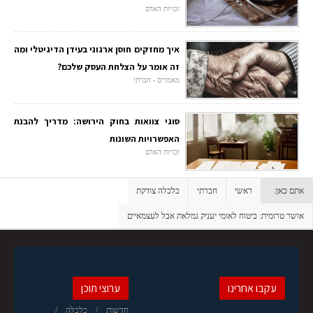
זכויות האדם
איך מחזקים חוסן ארגוני בעידן הדיגיטלי ומה
זה אומר על הצלחת העסק שלכם?
מאמרים - חברתי
סוגי צוואות בחוק הירושה: מדריך להבנת
האפשרויות השונות
זכויות האדם
אתם כאן:
ראשי
חברתי
כלכלה צודקת
אושר טרומית: ביטוח לאומי יעניק גמלאת אבל לעצמאיים
עקבו אחרינו
ערוצי תוכן
חדשות
כלכלה