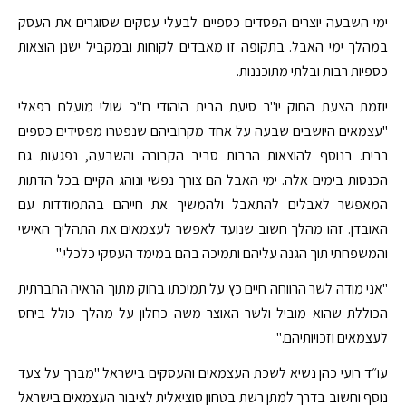
ימי השבעה יוצרים הפסדים כספיים לבעלי עסקים שסוגרים את העסק
במהלך ימי האבל. בתקופה זו מאבדים לקוחות ובמקביל ישנן הוצאות
כספיות רבות ובלתי מתוכננות.
יוזמת הצעת החוק יו"ר סיעת הבית היהודי ח"כ שולי מועלם רפאלי
"עצמאים היושבים שבעה על אחד מקרוביהם שנפטרו מפסידים כספים
רבים. בנוסף להוצאות הרבות סביב הקבורה והשבעה, נפגעות גם
הכנסות בימים אלה. ימי האבל הם צורך נפשי ונוהג הקיים בכל הדתות
המאפשר לאבלים להתאבל ולהמשיך את חייהם בהתמודדות עם
האובדן. זהו מהלך חשוב שנועד לאפשר לעצמאים את התהליך האישי
והמשפחתי תוך הגנה עליהם ותמיכה בהם במימד העסקי כלכלי."
"אני מודה לשר הרווחה חיים כץ על תמיכתו בחוק מתוך הראיה החברתית
הכוללת שהוא מוביל ולשר האוצר משה כחלון על מהלך כולל ביחס
לעצמאים וזכויותיהם."
עו״ד רועי כהן נשיא לשכת העצמאים והעסקים בישראל "מברך על צעד
נוסף וחשוב בדרך למתן רשת בטחון סוציאלית לציבור העצמאים בישראל