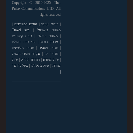
Copyright © 2010-2025 The-
Pulse Communications LTD. All
rights reserved
|
חידות
|
זנזיבר
|
האיים המלדיבים
|
מלונות בישראל
|
Travel site
|
מלונות באילת
|
בניית קישורים
|
מדריך דובאי
|
ערי בירה בעולם
|
מדריך ויטנאם
|
מדריך פיליפינים
|
מדריך יפן
|
סקירת מוצרי חשמל
|
טיול במזרח
|
המזרח הרחוק
|
טיול
במרוקו
|
טיול בתאילנד
|
טיול בהולנד
|