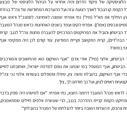
הלוגיסטיקה של פיקוד הדרום והיה אחראי על הניהול הלוגיסטי של מבצע
 הקמת קו הגבול לאורך רצועת עזה ועל ההערכות המחודשת של צה"ל בגזרת
הן החליף את תא"ל (מיל') נתי אפרתי שמונה לאחרונה לסמנכ"ל וראש אגף
טיים ונכסים (אמו"ן). אפרתי הקים ועמד בשנים האחרונות כראש מנהל המעבר
הביטחון והוביל את הפרויקטים המרכזיים להעברת מחנות צה"ל לנגב: קרית
הבה"דים), קרית התקשוב וקריית המודיעין. עוד קודם לכן היה ממקימי אגף
וי במשרד.
ביטחון, אלוף (מיל') אודי אדם: "אגף השיקום הוא מהחשובים והמורכבים
ביטחון, אגף המטפל במי שנתנו את גופם למדינת ישראל, ושחובתנו לסייע
די אגף השיקום, בהובלת משה צין, טיפלו ומטפלים בעשרות אלפי נכי צה"ל
עיות ראויים לציון, ועל כך תודתנו לך, צין".
 לראש מנהל המעבר דרומה היוצא, נתי אפרתי. "אם למישהו היה ספק בדבר
רויקט הקמת קריית ההדרכה בנגב, הרי שעשרת אלפים חיילים שמתאמנים,
ת ונהנים, זו העדות הטובה ביותר להצלחתו של המנהל בהובלתך".