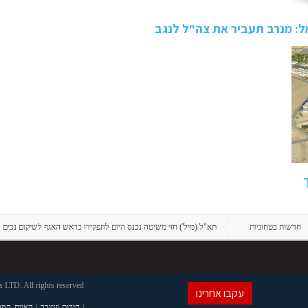
ל: מנרב תעביר את צה"ל לנגב
חדשות בטחוניות
תא"ל (מיל') חזי משיטה נכנס היום לתפקידו כראש האגף לשיקום נכים
LTD. All rights reserved
עקבו אחרינו
|
חידות
|
זנזיבר
|
האיים המל