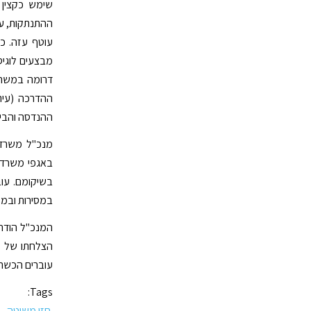
שימש כקצין 
ההתנתקות, על
עוטף עזה. כ
מבצעים לוגיס
דרומה במשרד 
ההדרכה (עיר 
ההנדסה והבינ
מנכ"ל משרד ה
באגפי משרד ה
בשיקומם. עוב
במסירות ובמקצו
המנכ"ל הודה
הצלחתו של פ
עוברים הכשרו
Tags:
חזי משיטה