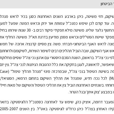
הביטחון
קום, חזי משיטה, כיהן בארבע השנים האחרונות כסגן בכיר לראש מנהל
. עוד קודם לכן שימש כמנכ"ל עמותת אור ירוק וכראש המטה שפעל למען
שחרור החייל החטוף גלעד שליט. משיטה מילא תפקידי פיקוד רבים ב- 30 שנות שירותו בחיל
פקד שייטת הסטי"לים וכראש מספן מודיעין בדרגת תא"ל. משיטה החליף את
מונה לראש האגף הביטחוני-חברתי. משה צין מסיים קדנציה ארוכה של חמש
אש אגף השיקום, שבה הוביל תהליכים רבים לשיפור השירות, לשיקומם ולרווחתם
י נכי צה"ל. בראשם, השגת הסכם היסטורי עם ארגון נכי צה"ל שסיים מחלוקת
שיאפשר, לראשונה, לעגן בחקיקה את כלל ההטבות הניתנות לנכי צה"ל. צין יזם
רפורמה מקיפה בשיטת הטיפול בנכי צה"ל, שבמרכזה מינוי "מנהל תהליך טיפול" (se
Manager, cm) לכל נכה חדש, שמנהל את תהליך השיקום בתחום הרפואי, הסוציאלי,
וחתי. בשנתיים האחרונות הוביל צין את תהליכי הטיפול והשיקום של מאות חיילי
במבצע 'צוק איתן' ובגל הטרור.
עבר דרומה, איציק כהן, שימש עד לאחרונה כסמנכ"ל הלוגיסטיקה בדואר
ישראל. בתפקידו האחרון בצה"ל כיהן כרח"ט לוגיסטיקה באט"ל. בין השנים 005-2007