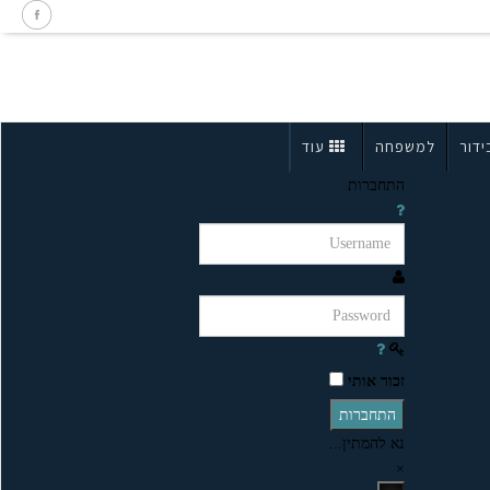
ידור
למשפחה
עוד
התחברות
זכור אותי
התחברות
נא להמתין...
×