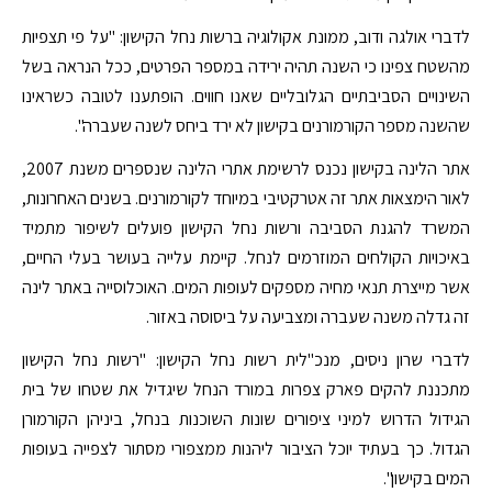
לדברי אולגה ודוב, ממונת אקולוגיה ברשות נחל הקישון: "על פי תצפיות
מהשטח צפינו כי השנה תהיה ירידה במספר הפרטים, ככל הנראה בשל
השינויים הסביבתיים הגלובליים שאנו חווים. הופתענו לטובה כשראינו
שהשנה מספר הקורמורנים בקישון לא ירד ביחס לשנה שעברה".
אתר הלינה בקישון נכנס לרשימת אתרי הלינה שנספרים משנת 2007,
לאור הימצאות אתר זה אטרקטיבי במיוחד לקורמורנים. בשנים האחרונות,
המשרד להגנת הסביבה ורשות נחל הקישון פועלים לשיפור מתמיד
באיכויות הקולחים המוזרמים לנחל. קיימת עלייה בעושר בעלי החיים,
אשר מייצרת תנאי מחיה מספקים לעופות המים. האוכלוסייה באתר לינה
זה גדלה משנה שעברה ומצביעה על ביסוסה באזור.
לדברי שרון ניסים, מנכ"לית רשות נחל הקישון: "רשות נחל הקישון
מתכננת להקים פארק צפרות במורד הנחל שיגדיל את שטחו של בית
הגידול הדרוש למיני ציפורים שונות השוכנות בנחל, ביניהן הקורמורן
הגדול. כך בעתיד יוכל הציבור ליהנות ממצפורי מסתור לצפייה בעופות
המים בקישון".