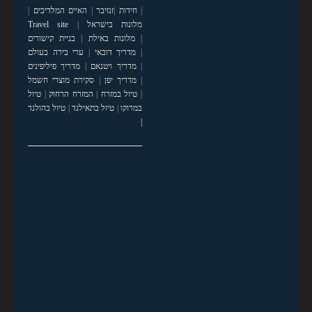
|
חידות
|
זנזיבר
|
האיים המלדיבים
|
מלונות בישראל
|
Travel site
|
מלונות באילת
|
בניית קישורים
|
מדריך דובאי
|
ערי בירה בעולם
|
מדריך ויטנאם
|
מדריך פיליפינים
|
מדריך יפן
|
סקירת מוצרי חשמל
|
טיול במזרח
|
המזרח הרחוק
|
טיול
במרוקו
|
טיול בתאילנד
|
טיול בהולנד
|