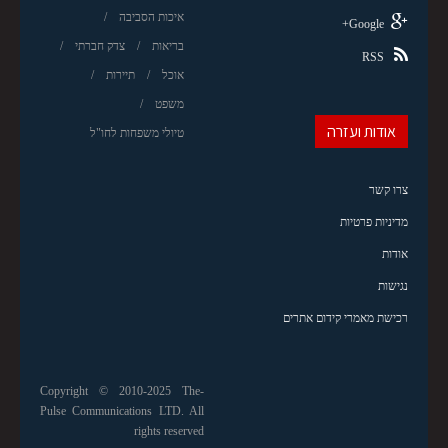
איכות הסביבה
Google+
בריאות
צדק חברתי
RSS
אוכל
תיירות
משפט
אודות ועזרה
טיולי משפחות לחו"ל
צרו קשר
מדיניות פרטיות
אודות
נגישות
רכישת מאמרי קידום אתרים
Copyright © 2010-2025 The-
Pulse Communications LTD. All
rights reserved