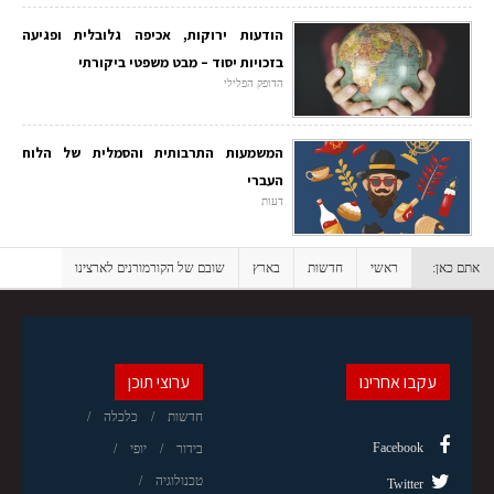
הודעות ירוקות, אכיפה גלובלית ופגיעה
בזכויות יסוד – מבט משפטי ביקורתי
הדופק הפלילי
המשמעות התרבותית והסמלית של הלוח
העברי
דעות
אתם כאן:
ראשי
חדשות
בארץ
שובם של הקורמורנים לארצינו
עקבו אחרינו
ערוצי תוכן
חדשות
כלכלה
Facebook
בידור
יופי
טכנולוגיה
Twitter