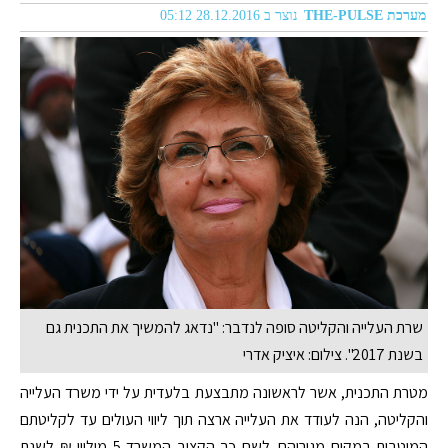
מערכת THE-PULSE
נוצר ב 28.12.2016 05:12
שרת העלייה והקליטה סופה לנדבר: "נדאג להמשיך את התכנית גם
בשנת 2017". צילום: איציק אדרי
מטרת התכנית, אשר לראשונה מתבצעת בלעדית על ידי משרד העלייה
והקליטה, הנה לעודד את העלייה ארצה תוך ליווי העולים עד לקליטתם
המיטבית במקום מגוריהם. לשם כך הקציב המשרד 5 מיליון ₪ לשנת