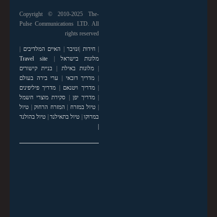
Copyright © 2010-2025 The-
Pulse Communications LTD. All
rights reserved
|
חידות
|
זנזיבר
|
האיים המלדיבים
|
מלונות בישראל
|
Travel site
|
מלונות באילת
|
בניית קישורים
|
מדריך דובאי
|
ערי בירה בעולם
|
מדריך ויטנאם
|
מדריך פיליפינים
|
מדריך יפן
|
סקירת מוצרי חשמל
|
טיול במזרח
|
המזרח הרחוק
|
טיול
במרוקו
|
טיול בתאילנד
|
טיול בהולנד
|