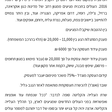
2016. העולים בתכנית מגיעים ממגוון רחב של מדינות כגון אוקראינה,
ברזיל, צ'ילה, רוסיה, דרום אפריקה, הונגריה ועוד, ובין היתר צפויים
להתיישב ביישובים צפת, מעלות, נצרת עלית ,ירוחם, אופקים ועוד.
בין ההטבות שיקבלו המגיעים:
מענק הסתגלות הנע בין 11,000 – 20,000 ₪ (תלוי בהרכב המשפחתי).
מענק עידוד תעסוקה על סך 6000 ₪.
מענק עידוד יזמות עסקית על סך 20,000 ₪ (עבור מימוש במגוון תחומים
– פרסום, שיפוץ מבנה, שיווק, הקמת אתר מקוון ועוד).
קידום העסקה מוגדל –75% משכר מינימום יועבר למעסיק.
שובר (ואוצ'ר) להכשרה תעסוקתית מותאמת לאזור הנגב-גליל.
שרת העלייה והקליטה סופה לנדבר: "ככל שנפתח עוד אופציות
ואפשרויות בפני העולים החדשים שמגיעים לארץ, כך תהליך העלייה
והקליטה ארצה יהיה קל ונגיש יותר ובסופו של דבר יתורגם למספר עולים