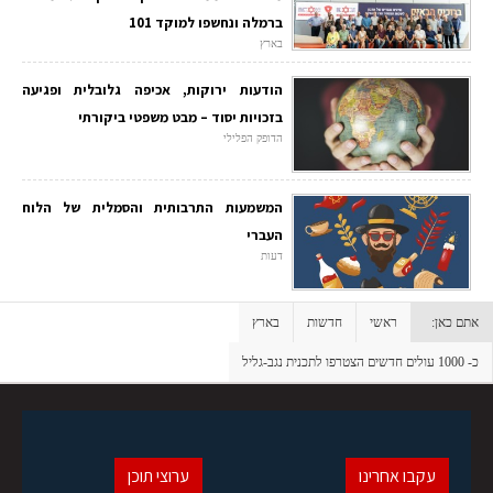
ברמלה ונחשפו למוקד 101
בארץ
הודעות ירוקות, אכיפה גלובלית ופגיעה
בזכויות יסוד – מבט משפטי ביקורתי
הדופק הפלילי
המשמעות התרבותית והסמלית של הלוח
העברי
דעות
אתם כאן:
ראשי
חדשות
בארץ
כ- 1000 עולים חדשים הצטרפו לתכנית נגב-גליל
עקבו אחרינו
ערוצי תוכן