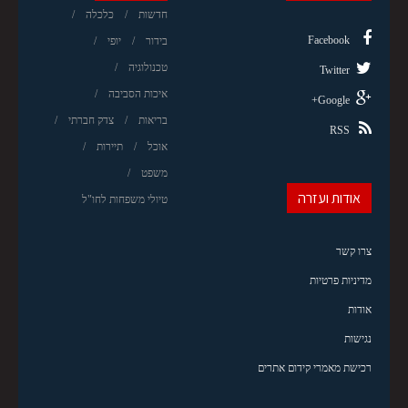
חדשות
כלכלה
Facebook
בידור
יופי
טכנולוגיה
Twitter
איכות הסביבה
Google+
בריאות
צדק חברתי
RSS
אוכל
תיירות
משפט
אודות ועזרה
טיולי משפחות לחו"ל
צרו קשר
מדיניות פרטיות
אודות
נגישות
רכישת מאמרי קידום אתרים