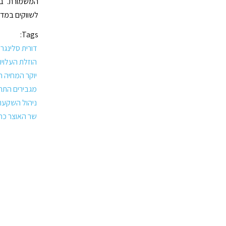
המשמורת. בה
לשווקים במדי
Tags:
דורית סלינגר
הוזלת העלויו
יוקר המחיה ה
מגבירים התח
ניהול השקעו
שר האוצר כחל