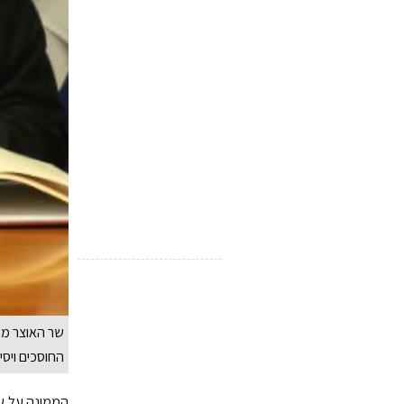
שר האוצר מש
החוסכים ויסי
הממונה על שו