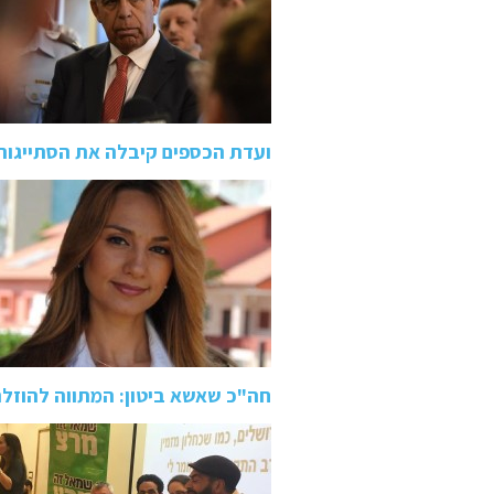
ועדת הכספים קיבלה את הסתייגותו
חה"כ שאשא ביטון: המתווה להוזל