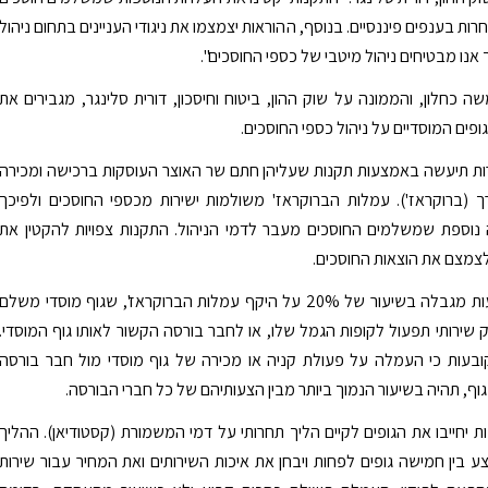
חרות בענפים פיננסיים. בנוסף, ההוראות יצמצמו את ניגודי העניינים בתחום ניהול
אנו מבטיחים ניהול מיטבי של כספי החוסכים".
ה כחלון, והממונה על שוק ההון, ביטוח וחיסכון, דורית סלינגר, מגבירים את
ופים המוסדיים על ניהול כספי החוסכים.
ת תיעשה באמצעות תקנות שעליהן חתם שר האוצר העוסקות ברכישה ומכירה
ך (ברוקראז'). עמלות הברוקראז' משולמות ישירות מכספי החוסכים ולפיכך
 נוספת שמשלמים החוסכים מעבר לדמי הניהול. התקנות צפויות להקטין את
צמצם את הוצאות החוסכים.
התקנות קובעות מגבלה בשיעור של 20% על היקף עמלות הברוקראז', שגוף מוסדי משלם
שירותי תפעול לקופות הגמל שלו, או לחבר בורסה הקשור לאותו גוף המוסדי.
ובעות כי העמלה על פעולת קניה או מכירה של גוף מוסדי מול חבר בורסה
גוף, תהיה בשיעור הנמוך ביותר מבין הצעותיהם של כל חברי הבורסה.
ת יחייבו את הגופים לקיים הליך תחרותי על דמי המשמורת (קסטודיאן). ההליך
ע בין חמישה גופים לפחות ויבחן את איכות השירותים ואת המחיר עבור שירות