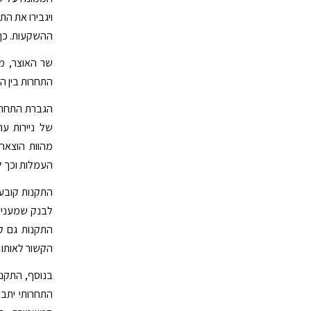
ויגבירו את הת
ההשקעות. כך 
שר האוצר, מש
התחרות בין הג
הגברת התחרו
של ניירות ער
מהוות הוצאה
העמלות וכך ל
לבנק שמעניק 
התקנות גם ק
הקשור לאותו 
בנוסף, התקנו
התחרותי יתבצ