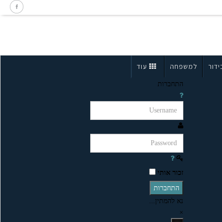
ידור
למשפחה
עוד
התחברות
זכור אותי
התחברות
נא להמתין...
×