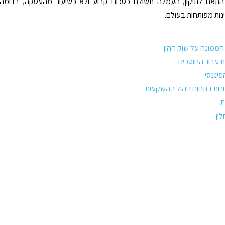
תאם לתיקון, העמלה תשולם כסכום קבוע ולא כשיעור מהעסקה, בדומה
נות מפותחות בעולם.
 הממונה על שוק ההון
ת עבור החוסכים
פיננסי
רות בתחום ניהול ההשקעות
ת
ון