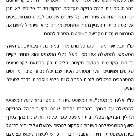
ברורים: מתי ניתן לנהל בדיקה מקדימה במקום חקירה פלילית. לא יתכן
שזו תהיה החלטה שרירותית. על שולחנו של מנדלבליט מונחות בימים
אלו כמה בדיקות בעניין נתניהו ומיוחסים אחרים. כדאי שיתחיל ליישם את
הנורמות שעולות מקביעת השופטים. מספיק למרוח.
עו"ד יובל יועז מסר: "כמו כל גורם אחר במערכת הציבורית, גם היועץ
המשפטי לממשלה אינו מצוי מעל כללי המשפט והוא מחויב לקיים
בדיקות מקדימות במקום חקירות פליליות רק בהתאם לקריטריונים
שקופים ושוויוניים. הולך ומסתיים העידן שבו יכלו נבחרי ציבור מיוחסים
המסתבכים בפלילים לזכות בפריבילגיות בלתי מוסברות בדרך לסגירת
התיק"
עו"ד אלעד מן מסר: "בית המשפט שידר היום מסר ברור ליועץ המשפטי
לממשלה על הצורך בהבהרת נקודות שונות בקשר לנוהל הבדיקה
ולהליך הבדיקה בכלל. בית המשפט עמד על נקודות שונות בהן יצטרף
היועץ המשפטי לתת תשובות מספקות לתהיות שהועלו על ידי ח"כ רוזנטל
ובית המשפט תוך חידוד התובנה הברורה כי יש לעשות שימוש מצומצם