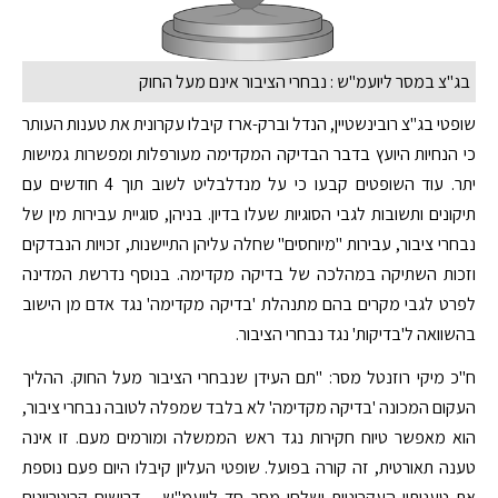
בג"צ במסר ליועמ"ש : נבחרי הציבור אינם מעל החוק
שופטי בג"צ רובינשטיין, הנדל וברק-ארז קיבלו עקרונית את טענות העותר
כי הנחיות היועץ בדבר הבדיקה המקדימה מעורפלות ומפשרות גמישות
יתר. עוד השופטים קבעו כי על מנדלבליט לשוב תוך 4 חודשים עם
תיקונים ותשובות לגבי הסוגיות שעלו בדיון. בניהן, סוגיית עבירות מין של
נבחרי ציבור, עבירות "מיוחסים" שחלה עליהן התיישנות, זכויות הנבדקים
וזכות השתיקה במהלכה של בדיקה מקדימה. בנוסף נדרשת המדינה
לפרט לגבי מקרים בהם מתנהלת 'בדיקה מקדימה' נגד אדם מן הישוב
בהשוואה ל'בדיקות' נגד נבחרי הציבור.
ח"כ מיקי רוזנטל מסר: "תם העידן שנבחרי הציבור מעל החוק. ההליך
העקום המכונה 'בדיקה מקדימה' לא בלבד שמפלה לטובה נבחרי ציבור,
הוא מאפשר טיוח חקירות נגד ראש הממשלה ומורמים מעם. זו אינה
טענה תאורטית, זה קורה בפועל. שופטי העליון קיבלו היום פעם נוספת
את טענותיי העקרוניות ושלחו מסר חד ליועמ"ש – דרושים קריטריונים