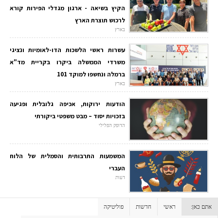
הקיץ בשיאה - ארגון מגדלי הפירות קורא
לרכוש תוצרת הארץ
בארץ
עשרות ראשי הלשכות הדו-לאומיות ונציגי
משרדי הממשלה ביקרו בקריית מד"א
ברמלה ונחשפו למוקד 101
בארץ
הודעות ירוקות, אכיפה גלובלית ופגיעה
בזכויות יסוד – מבט משפטי ביקורתי
הדופק הפלילי
המשמעות התרבותית והסמלית של הלוח
העברי
דעות
אתם כאן:
ראשי
חדשות
פוליטיקה