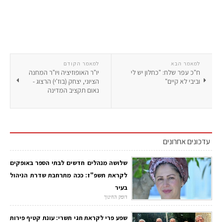
למאמר הבא
למאמר הקודם
ח"כ עפר שלח: "כחלון יש לי
יו"ר האופוזיציה ויו"ר המחנה
וביבי לא קיים"
הציוני, יצחק (בוז'י) הרצוג -
נאום תקציב המדינה
עדכונים אחרונים
שלושה מנהלים חדשים לבתי הספר באופקים
לקראת תשפ"ז: ככה מתרחבת שדרת הניהול
בעיר
דופק החינוך
שפע פרי לקראת חגי תשרי: עונת קטיף פירות