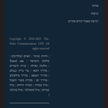
אודות
נגישות
רכישת מאמרי קידום אתרים
Copyright © 2010-2025 The-
Pulse Communications LTD. All
rights reserved
|
חידות
|
זנזיבר
|
האיים המלדיבים
|
מלונות בישראל
|
Travel site
|
מלונות באילת
|
בניית קישורים
|
מדריך דובאי
|
ערי בירה בעולם
|
מדריך ויטנאם
|
מדריך פיליפינים
|
מדריך יפן
|
סקירת מוצרי חשמל
|
טיול במזרח
|
המזרח הרחוק
|
טיול
במרוקו
|
טיול בתאילנד
|
טיול בהולנד
|