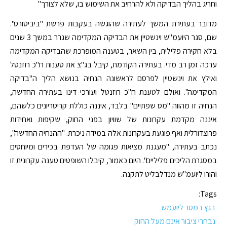
וחריג בהליך הבדיקה ולא להרחיב את השימוש בו, שלא לצורך"
מדובר בעתירת המשך לעתירה שהוגשה בעקבות פרשת "ביביטורס".
שם, סגר היועמ"ש וינשטיין את הבדיקה המקדימה שגרר במשך 3 שנים
בלא חקירה פלילית, בין השאר, בטענה המופרכת שהבדיקה המקדימה
ערכה זמן רב מדי. בעתירה הקודמת, קיבל בג"צ את טענות ח"כ רוזנטל
ואילץ את וינשטיין לפרסם לראשונה הנחיה בנושא הליך ה"בדיקה
המקדימה". ואולם לטענת ח"כ רוזנטל ועורכי דינו בעתירה החדשה,
הנחיה זו מהווה "מס שפתיים" בלבד, איננה כוללת קריטריונים כלשהם,
איננה מקדמת עקרונות של שוויון בפני החוק, שקיפות ואחידות
פרוצדורלית ואף פוגעת בעקרונות אלה במידה ניכרת. "ההנחיה החדשה",
נכתב בעתירה, "מעגנת מציאות פגומה של העדפת בכירים ומיוחסים
במסגרת הליכים פליליים". היום כאמור, קיבלו השופטים טענה עקרונית זו
והורו ליועמ"ש מנדלבליט לתקנה.
Tags:
בגץ במסר ליועמש
נבחרי ציבור אינם מעל החוק