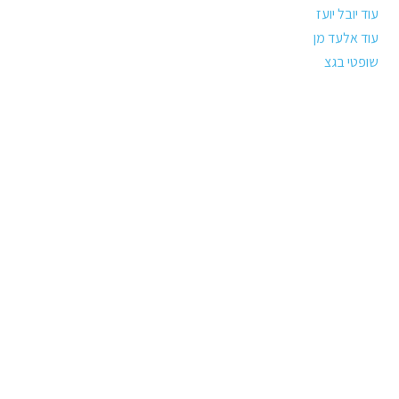
עוד יובל יועז
עוד אלעד מן
שופטי בגצ