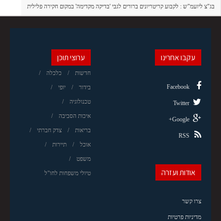
בג"צ ליועמ"ש : לקבוע קריטריונים ברורים לגבי 'בדיקה מקדימה' במקום חקירה פלילית
עקבו אחרינו
ערוצי תוכן
חדשות
כלכלה
Facebook
בידור
יופי
טכנולוגיה
Twitter
איכות הסביבה
Google+
בריאות
צדק חברתי
RSS
אוכל
תיירות
משפט
אודות ועזרה
טיולי משפחות לחו"ל
צרו קשר
מדיניות פרטיות