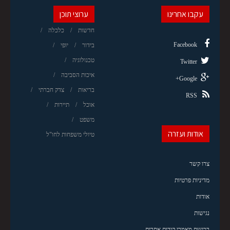
עקבו אחרינו
ערוצי תוכן
חדשות
כלכלה
Facebook
בידור
יופי
טכנולוגיה
Twitter
איכות הסביבה
Google+
בריאות
צדק חברתי
RSS
אוכל
תיירות
משפט
אודות ועזרה
טיולי משפחות לחו"ל
צרו קשר
מדיניות פרטיות
אודות
נגישות
רכישת מאמרי קידום אתרים