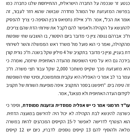
כנטע זר שנכפה על החברה הישראלית, ההתייחסות שלנו כחברה כמו
בפרשה המזעזעת של המוהל מחדרה שבושה שהוא חזר לעבור, זה
אומר את הכל", אמר. ח"כ איילת נחמיאס ורבין הוסיפה כי צריך להפסיק
להתנשא על הקהילה ולאפשר להם לקבל את שירותי הדת שהם צריכים.
ח"כ אברהם נגוסה ציין כי מדובר ביום היסטורי, בו הושבעו שתי שופטות
מהקהילה, ואמר כי הוא פועל מול משרד ראש הממשלה והשר לשירותי
דת בעניין, וציין כי מדובר בתקציב של 4 מיליון שקל בשנה. ח"כ נורית קורן
בירכה גם היא על מינוי השופטות מהעדה האתיופית שיזמה, ואמרה כי
היא מזועזעת מכך שקייס משתכר 2,000 שקל עבור חצי משרה. ח"כ
עמר בר לב אמר כי האפליה היא עקבית ומתמשכת, ומינוי שתי השופטות
זה טיפה בים. "חיפשנו בספר התקציב איפה מופיעות השורות של תקציב
לקידום העדה האתיופית ולא מצאנו", אמר.
עו"ד חרמוני אמר כי יש אפליה ממסדית וגזענות ממוסדת
, וסיפר כי
כשרצה להינשא לבת הקהילה לא יכול היה להירשם במועצה הדתית.
הוא הצטרף לדרישה לאפשר ל-15 הקייסים המכהנים להיות במשרה
מלאה ולהוסיף להם 13 קייסים נוספים. לדבריו, כיום יש 12 קייסים