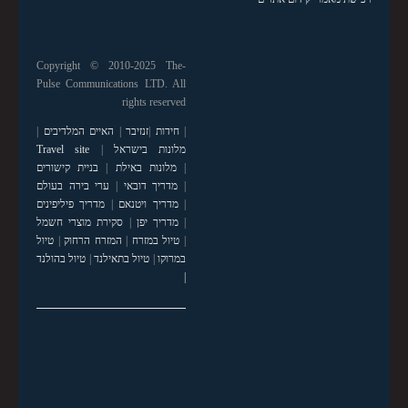
Copyright © 2010-2025 The-
Pulse Communications LTD. All
rights reserved
|
חידות
|
זנזיבר
|
האיים המלדיבים
|
מלונות בישראל
|
Travel site
|
מלונות באילת
|
בניית קישורים
|
מדריך דובאי
|
ערי בירה בעולם
|
מדריך ויטנאם
|
מדריך פיליפינים
|
מדריך יפן
|
סקירת מוצרי חשמל
|
טיול במזרח
|
המזרח הרחוק
|
טיול
במרוקו
|
טיול בתאילנד
|
טיול בהולנד
|