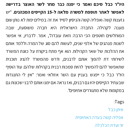
היו"ר כבל סיכם ואמר כי יפנה כבר מחר לשר האוצר בדרישה
לאפשר לאתר תוספת למשרה מלאה ל-15 הקייסים המכהנים.
"יש
גזענות קשה ואפליה קשה והניסיון לסייד את זה במילים יפות לא נותן שום
מענה לקהילה. החברה הישראלית היא חברה משוסעת, שבה
המוחלשים חוטפים הכי הרבה וזאת עובדה", אמר. לדבריו, אי אפשר
לשנות מנהגים של אלפי שנים, לעשות להם סוג של המרה וללמד אותם
את ההלכות של שאר הקהילות. הוא אף מתח ביקורת על כוונת המשרד
לשירותי דת להפוך אותם לרבנים, ודרש מהמשרד להציג תוכנית
שתאפשר להם להמשיך להיות סמכות רבנית בקהילות שלהם. עוד הוסיף
היו"ר כבל כי ייפגש בעניין עם השר אזולאי ואמר: "אין לי התנגדות
שבעתיד הקייסים יהיו גם רבנים, ואז נראה אם ימנו אותם לרבני שכונות גם
במקומות שלא מתגוררים אתיופים".
Tags:
איתן כבל
אפליה קשה בעדה האתיופית
יור ועדת הכלכלה