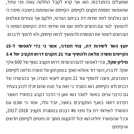
שפועלים בהתנדבות. הוא אף קרא לקבל החלטה צופה פני עתיד,
שתאפשר תוספת תקנים לקייסים. הקייסים שהשתתפו בישיבה סיפרו כי
הם נאלצים לתת שירות דת בביתם הפרטי, חלקם אף צעירים ונאלצים
להמשיך לגור עם ההורים ולתת שם את שירותי הדת. הקייסים הוסיפו כי
הם רוצים לשמר את המסורת ולהמשיך להיות קייסים, ולא להפוך לרבנים.
יועץ השר לשירות דת, צחי חמדני, אמר כי כדי לאפשר ל-15
הקייסים משרה מלאה ולהוסיף עוד 21 תקנים דרוש תקציב של 3.4
מיליון שקל,
וכדי לאפשר להם הכשרות דרוש תקציב נוסף של 600 אלף
שקל. לדבריו, השר דוד אזולאי תומך במתן תקן של משרה מלאה לקייסים
המכהנים, ורוצה להוסיף עוד 21 תקנים ליוצאי העדה אך בהכשרה של
רבנים ולא כקייסים. הוא הסביר כי זאת על מנת שהם יוכלו לכהן בעתיד
גם כרבני ערים. באשר לשכר הוא טען כי הדבר נקבע במשרד האוצר.
רפרנט דתות באגף התקציבים באוצר, יובל טלר, אמר כי סוכם עם
המשרד לשירותי דת על מינוי 46 רבנים במסגרת תקציב 2017-2018,
וככל שהמשרד יחליט הוא יכול להקצות מתוך זה מינויים לקייסים חדשים
או קיימים.