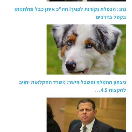
נהג: הכפלת נקודות לפניך! חה"כ איתן כבל ומלחמתו
בקטל בדרכים
ניצחון החמלה והשכל הישר: משרד החקלאות יחויב
להקצות 4.5…