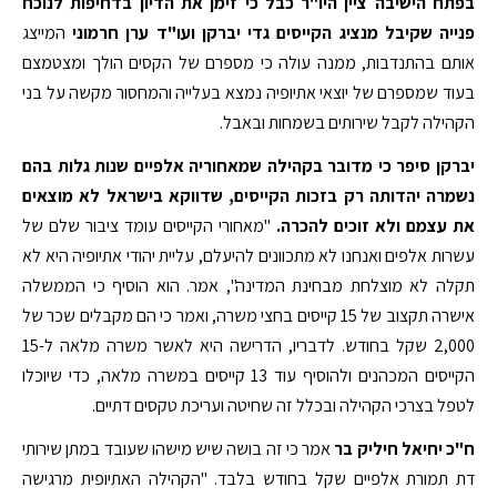
בפתח הישיבה ציין היו"ר כבל כי זימן את הדיון בדחיפות לנוכח
פנייה שקיבל מנציג הקייסים גדי יברקן ועו"ד ערן חרמוני
המייצג
אותם בהתנדבות, ממנה עולה כי מספרם של הקסים הולך ומצטמצם
בעוד שמספרם של יוצאי אתיופיה נמצא בעלייה והמחסור מקשה על בני
הקהילה לקבל שירותים בשמחות ובאבל.
יברקן סיפר כי מדובר בקהילה שמאחוריה אלפיים שנות גלות בהם
נשמרה יהדותה רק בזכות הקייסים, שדווקא בישראל לא מוצאים
את עצמם ולא זוכים להכרה.
"מאחורי הקייסים עומד ציבור שלם של
עשרות אלפים ואנחנו לא מתכוונים להיעלם, עליית יהודי אתיופיה היא לא
תקלה לא מוצלחת מבחינת המדינה", אמר. הוא הוסיף כי הממשלה
אישרה תקצוב של 15 קייסים בחצי משרה, ואמר כי הם מקבלים שכר של
2,000 שקל בחודש. לדבריו, הדרישה היא לאשר משרה מלאה ל-15
הקייסים המכהנים ולהוסיף עוד 13 קייסים במשרה מלאה, כדי שיוכלו
לטפל בצרכי הקהילה ובכלל זה שחיטה ועריכת טקסים דתיים.
ח"כ יחיאל חיליק בר
אמר כי זה בושה שיש מישהו שעובד במתן שירותי
דת תמורת אלפיים שקל בחודש בלבד. "הקהילה האתיופית מרגישה