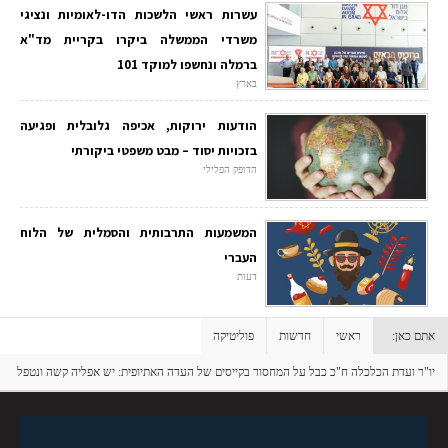
עשרות ראשי הלשכות הדו-לאומיות ונציגי
משרדי הממשלה ביקרו בקריית מד"א
ברמלה ונחשפו למוקד 101
בארץ
הודעות ירוקות, אכיפה גלובלית ופגיעה
בזכויות יסוד – מבט משפטי ביקורתי
הדופק הפלילי
המשמעות התרבותית והסמלית של הלוח
העברי
דעות
אתם כאן:
ראשי
חדשות
פוליטיקה
יו"ר ועדת הכלכלה ח"כ כבל על המחסור בקייסים של העדה האתיופית: יש אפליה קשה ונטפל
בה