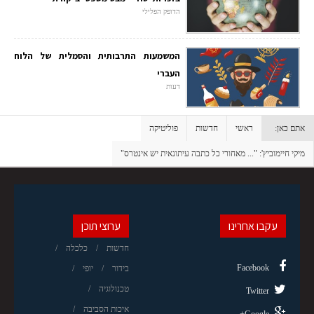
הדופק הפלילי
המשמעות התרבותית והסמלית של הלוח
העברי
דעות
אתם כאן:
ראשי
חדשות
פוליטיקה
מיקי חיימוביץ': "... מאחורי כל כתבה עיתונאית יש אינטרס"
עקבו אחרינו
ערוצי תוכן
חדשות
כלכלה
Facebook
בידור
יופי
טכנולוגיה
Twitter
איכות הסביבה