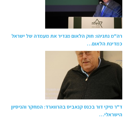
רה"מ נתניהו: חוק הלאום מגדיר את מעמדה של ישראל
כמדינת הלאום…
ד"ר מיקי דור בכנס קנאביס בהרווארד: המחקר והניסיון
הישראלי…