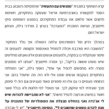
קרא השתתף בתוכנית "
מפגשים עם התעשיה
" שהתקיימה השבוע בבית
הספר לתקשורת באוניברסיטת אריאל שעסקה בתחקירים, חשיפות
ולחצים אשר מלווים את עבודת התחקירנים. במפגש השתתפו מיקי
חיימוביץ', מגישת התוכנית "המערכת" בערוץ 2 ומרדכי גילת, מעיתון
ישראל היום.
במהלך הדיון מול הסטודנטים עלתה השאלה איך נולד התחקיר.
"התשובה היא מורכבת ויכולה להתחיל מאינספור מקומות. לפעמים זה
סיפור שנתקלתי בו במקרה, ולפעמים אנשים פונים אלינו ואנחנו מחליטים
שיש משהו ששווה בדיקה.", כך אמרה חיימוביץ'. "אנחנו לא מסמנים
מטרה ולא מחפשים להפיל אף אחד", הוסיף גילת, "אני התחלתי
בתחקירים בעקבות אנשים שפנו אלי ולא היה מה שיטפל בהם. אני
הרווחתי פעמיים כי גם אלו היו סיפורים מאוד מעניינים וגם היה לי סיפוק
מכך שעזרתי למי שזקוק לכך. אני מטפל לפי תלונות ולא בגלל שאני
חושד במישהו או רוצה להפיל מישהו". "
אני לא מתביישת להודות שיש
לי אג'נדה ואני בהחלט מנצלת את הפופולריות של התוכנית על
מנת לקדם נושאים שחשובים לי", הוסיפה חיימוביץ'
. "יש לי אג'נדה