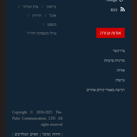
Google+
בריאות
צדק חברתי
RSS
אוכל
תיירות
משפט
אודות ועזרה
טיולי משפחות לחו"ל
צרו קשר
מדיניות פרטיות
אודות
נגישות
רכישת מאמרי קידום אתרים
Copyright © 2010-2025 The-
Pulse Communications LTD. All
rights reserved
|
חידות
|
זנזיבר
|
האיים המלדיבים
|