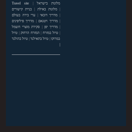
מלונות בישראל
|
Travel site
|
מלונות באילת
|
בניית קישורים
|
מדריך דובאי
|
ערי בירה בעולם
|
מדריך ויטנאם
|
מדריך פיליפינים
|
מדריך יפן
|
סקירת מוצרי חשמל
|
טיול במזרח
|
המזרח הרחוק
|
טיול
במרוקו
|
טיול בתאילנד
|
טיול בהולנד
|