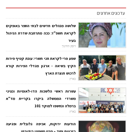
עדכונים אחרונים
שלושה מנהלים חדשים לבתי הספר באופקים
לקראת תשפ"ז: ככה מתרחבת שדרת הניהול
בעיר
דופק החינוך
שפע פרי לקראת חגי תשרי: עונת קטיף פירות
הקיץ בשיאה - ארגון מגדלי הפירות קורא
לרכוש תוצרת הארץ
בארץ
עשרות ראשי הלשכות הדו-לאומיות ונציגי
משרדי הממשלה ביקרו בקריית מד"א
ברמלה ונחשפו למוקד 101
בארץ
הודעות ירוקות, אכיפה גלובלית ופגיעה
בזכויות יסוד – מבט משפטי ביקורתי