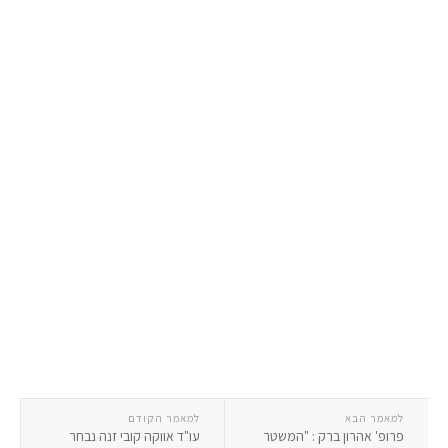
למאמר הבא
למאמר הקודם
פרופ' אהרון ברק : "המשטר
עו"ד אווקה קובי זנה נבחר