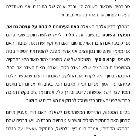
סביבתית שמאוד חשובה לי, ובכל עונה של התוכנית אני משתדלת
לעשות לפחות סרט אחד בנושא סביבתי."
במהלך הדיון עלתה השאלה
האם העיתונות לוקחת על עצמה גם את
תפקיד השופט
. בתשובה ענה
גילת
: "לי יש שלושה חוקים שעל פיהם
אני קובע האם הדבר ראוי לפרסום. האם התחקיר ישרת את הציבור, האם
אני מאמין שהסיפור נכון והאם אני אהיה מסוגל להוכיח את הסיפור בבית
משפט."
קרא הוסיף
: "השילוב של יעוץ משפטי צמוד מאוד תלוי בתחקיר.
המשפטנים היו רוצים שלא נשדר כלום, ואנחנו רוצים לשדר את הכל.
החכמה בסוף היא לקחת את החלקים שאנחנו יודעים שאפשר ללכת
עליהם עד הסוף. אנחנו תמיד מגבים הכל בעובדות. אנחנו גם נותנים
תמיד לצד השני אפשרות להגיב ובדרך כלל אנחנו מגישים בקשת תגובה
כחודש לפני השידור כדי שנוכל לבדוק את העובדות שוב ושוב."
בסיום המפגש, התייחסו המשתתפים לשאלה האם היה מעניין אותם
לבחון האם התחקיר הצליח והשפיע מבחינה חברתית. "יש דברים שהם
בהחלט מדידים", אמרה חיימוביץ'. "למשל, בתחקיר שעשינו על בזבוז