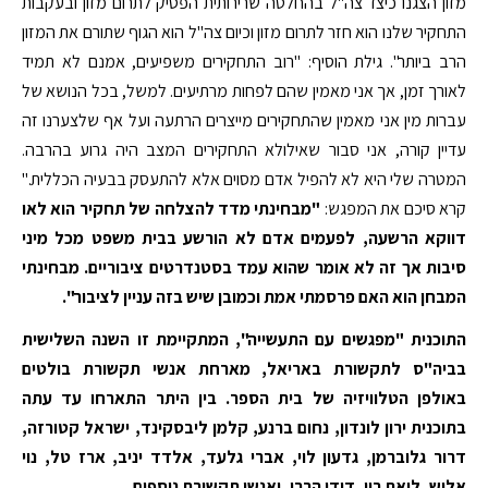
מזון הצגנו כיצד צה"ל בהחלטה שרירותית הפסיק לתרום מזון ובעקבות
התחקיר שלנו הוא חזר לתרום מזון וכיום צה"ל הוא הגוף שתורם את המזון
הרב ביותר". גילת הוסיף: "רוב התחקירים משפיעים, אמנם לא תמיד
לאורך זמן, אך אני מאמין שהם לפחות מרתיעים. למשל, בכל הנושא של
עברות מין אני מאמין שהתחקירים מייצרים הרתעה ועל אף שלצערנו זה
עדיין קורה, אני סבור שאילולא התחקירים המצב היה גרוע בהרבה.
המטרה שלי היא לא להפיל אדם מסוים אלא להתעסק בבעיה הכללית."
קרא סיכם את המפגש:
"מבחינתי מדד להצלחה של תחקיר הוא לאו
דווקא הרשעה, לפעמים אדם לא הורשע בבית משפט מכל מיני
סיבות אך זה לא אומר שהוא עמד בסטנדרטים ציבוריים. מבחינתי
המבחן הוא האם פרסמתי אמת וכמובן שיש בזה עניין לציבור".
התוכנית "מפגשים עם התעשייה", המתקיימת זו השנה השלישית
בביה"ס לתקשורת באריאל, מארחת אנשי תקשורת בולטים
באולפן הטלוויזיה של בית הספר. בין היתר התארחו עד עתה
בתוכנית ירון לונדון, נחום ברנע, קלמן ליבסקינד, ישראל קטורזה,
דרור גלוברמן, גדעון לוי, אברי גלעד, אלדד יניב, ארז טל, נוי
אלוש, ליאת רון, דידי הררי, ואנשי תקשורת נוספים
.