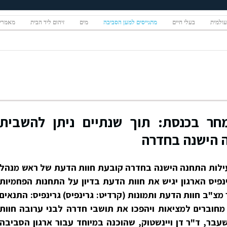
ולמית
בעלי חיים
מתגייסים למען הסביבה
מים
זיהום ליד הבית
מאמרים
חר בכנסת: תוך שנתיים ניתן להשבית
 הישנה בחדרה
עילות התחנה הישנה בחדרה קובעת חוות הדעת של ראש מנהל
יס הארגון יגיש את חוות הדעת בדיון על התחנות הפחמיות
צ"ב חוות הדעת ותמונות (קרדיט: גרינפיס) גרינפיס: התנאים
מחוברים למציאות ויהפכו את תושבי חדרה לבני ערובה חוות
ר, ד"ר דן ויינשטוק, שהוכנה במיוחד עבור ארגון הסביבה