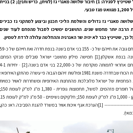
· התנאים של שטייניץ לסגירה: 1) חיבור שלושה מאגרי גז (לוויתן, כריש ותנין); 2) בניי
טבעי.
ושה מאגרי גז גדולים והשלמת הליכי תכנון וביצוע למתקני גז כבירים
ת הרבה יותר מחמש שנים. התושבים ימשיכו לסבול מהפחם לעוד שנים
ל כך, שטייניץ כבר לא יהיה שר האנרגיה וההחלטה עלולה לרדת לטמיון.
· השימוש בפחם גובה את חייהם של כ- 155 בני אדם בשנה בנפת חדרה ואת חייהם של 
בני אדם בשנה בנפת אשקלון.[1] חמישה מיליון מתושבי ישראל סובלים מנזקי הפחם.
באירופה, הפחם אחראי לתמותה מוקדמת של כ-22,000 בני אדם בשנה.[2] · יחידות 
פועלות בתחנת הכוח שבחדרה משנת 1981 ופולטות זיהום הגבוה פי עשרה מהתקן האירופאי.
ות הפחמיות של ישראל מלוכלכות מהתחנות האירופיות ומשחררות לאוויר כמויות
גדולות יותר של חומרים מזהמים. למשל, תחמוצות גופרית - 1,380 
תחמוצות חנקן - 1,000 מ"ג למ"ק לעומת 150; חלקיקים נשימי
[4] ------------------------------ [1]הערכת אגף איכות אוויר במשרד להגנת הסביבה. ראו: כהן,