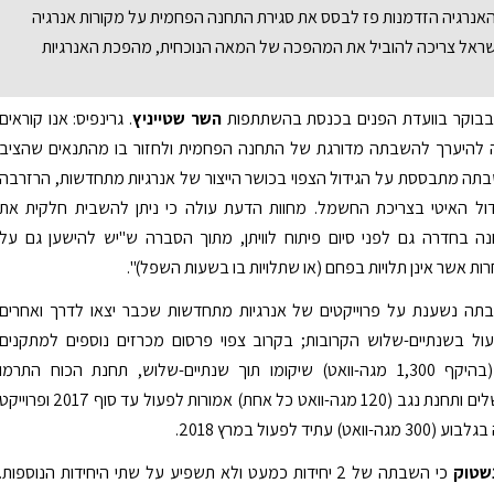
אנרגיה הזדמנות פז לבסס את סגירת התחנה הפחמית על מקורות אנרגיה
ראל צריכה להוביל את המהפכה של המאה הנוכחית, מהפכת האנרגיות
בבוקר בוועדת הפנים בכנסת בהשתתפות
השר שטייניץ
. גרינפיס: אנו קוראים
 להיערך להשבתה מדורגת של התחנה הפחמית ולחזור בו מהתנאים שהציב
תה מתבססת על הגידול הצפוי בכושר הייצור של אנרגיות מתחדשות, הרזרבה
ידול האיטי בצריכת החשמל. מחוות הדעת עולה כי ניתן להשבית חלקית את
נה בחדרה גם לפני סיום פיתוח לוויתן, מתוך הסברה ש"יש להישען גם על
רות אשר אינן תלויות בפחם (או שתלויות בו בשעות השפל)".
תה נשענת על פרוייקטים של אנרגיות מתחדשות שכבר יצאו לדרך ואחרים
ול בשנתיים-שלוש הקרובות; בקרוב צפוי פרסום מכרזים נוספים למתקנים
פוטוולטאיים (בהיקף 1,300 מגה-וואט) שיקומו תוך שנתיים-שלוש, תחנת הכוח התרמו
סולארית באשלים ותחנת נגב (120 מגה-וואט כל אחת) אמורות לפעול עד סוף 2017 ופרוייק
) עתיד לפעול במרץ 2018.
נשטוק
כי השבתה של 2 יחידות כמעט ולא תשפיע על שתי היחידות הנוספות.