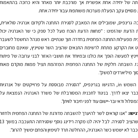
תה של יחידה אחת אפשרית אך מורכבת יותר מאחר והיא כרוכה בהתאמות
ת מסויים עקב הפעלת מערכות משותפות עבור יחידה אחת.
ה גרינפיס, שמובילים את המאבק לסגירת התחנה ולקידום אנרגיה סולארית,
ת הדעת שהזמינו : "מחוות הדעת הוכח מעל לכל ספק כי שר האנרגיה יכול
ת מפעילות התחנה הפחמית בחדרה תוך שנתיים. ראש מנהל החשמל לשעבר
את הקרקע מתחת לרשימת התנאים שהציב השר שטייניץ, שאינם מחוברים
יניץ למעשה הופך את כולנו ובמיוחד את תושבי האזור לבני ערובה של פיתוח
מגז. השבתה חלקית של התחנה הפחמית המזהמת תציל ממוות מוקדם מאות
וך מיליארדים למשק".
"הפחם out, השמש in, הדגישו בגרינפיס, "הסגירה מבוססת על פרוייקטים של אנרגיות
ר יצאו לדרך. בניגוד לתכנית המסורבלת של משרד האנרגיה הנמצאת על
סלול ודאי ובר-יישום עוד לפני חיבור לוויתן".
ישו:
"אנו קוראים לשר להיערך להשבתה מדורגת של התחנה הפחמית ולחזור
בו מהתנאים שהציב לסגירה. לבל יהיה לנו מקרה רידינג נוסף שסגירתה התעכבה במ
 כבר לא ישמש כשר האנרגיה, ההחלטה תרד לטימיון והפחם ימשיך להרוג".