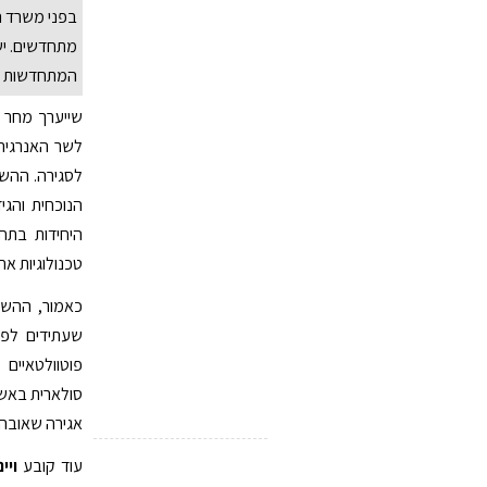
בפני משרד ה
מתחדשים. יש
המתחדשות
שייערך מחר 
לשר האנרגיה
לסגירה. ההשב
הנוכחית והג
היחידות בתח
טכנולוגיות אח
כאמור, ההשב
שעתידים לפע
אגירה שאובה בגלבוע (300 מגה-וואט
עוד קובע
ויי