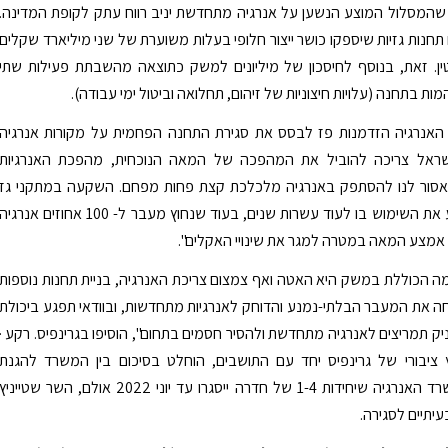
שהמסלול המוצע הנשען על אנרגיה מתחדשת יניב רווח עתק לקופת המדינה.
תחנות גזיות שיספקו כושר ייצור חלופי בעלות משוערת של שני מיליארד שקלים
ין. זאת, בנוסף לחיסכון של מיליונים למשק כתוצאה מהשבתת פעילות שתי
ות בתחנה (עלויות חיצוניות של זיהום, תחלואה וביטול ימי עבודה).
האנרגיה הזדמנות פז לבסס את סגירת התחנה הפחמית על מקורות אנרגיה
שראל צריכה להוביל את המהפכה של המאה הנוכחית, מהפכת האנרגיות
סור לנו להסתפק באנרגיה מלכלכת קצת פחות מפחם. השקעה במתקני גז
ענקיים תקבע את השימוש בו לעוד עשרות שנים, בעוד שנחוץ מעבר ל- 100 אחוזים אנרגיה
מצע המאה במטרה למגר את שינויי האקלים".
 הכוללת במשק היא האטה ואף צמצום צריכת האנרגיה, בניית תחנות נוספות
ה את המעבר הבלתי-נמנע והדוחק לאנרגיות מתחדשות, ובוודאי תפגע ביכולת
ק תמריצים לאנרגיה מתחדשת ולהסיר חסמים בתחום", הוסיפו בגרינפיס. רקע ·
ציבורי של גרינפיס יחד עם התושבים, הוחלט בסיכום בין המשרד להגנת
הסביבה למשרד האנרגיה שיחידות 1-4 של חדרה ייסגרו עד יוני 2022 אולם, השר שטייניץ
יתיים לסגירה.