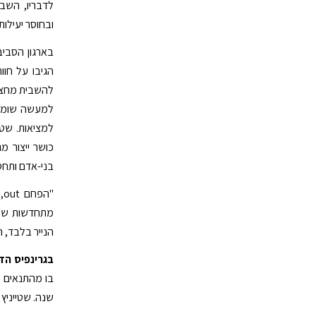
לדבריו, השב
ובחוסר יעילו
בארגון הסביב
הגיבו על חוו
להשבית מחצי
למעשה שומט 
למציאות. שטי
כושר ייצור 
בני-אדם ותחס
מתחדשות שכב
הנייר בלבד, המ
בגרינפיס הדג
שנה. שטייניץ