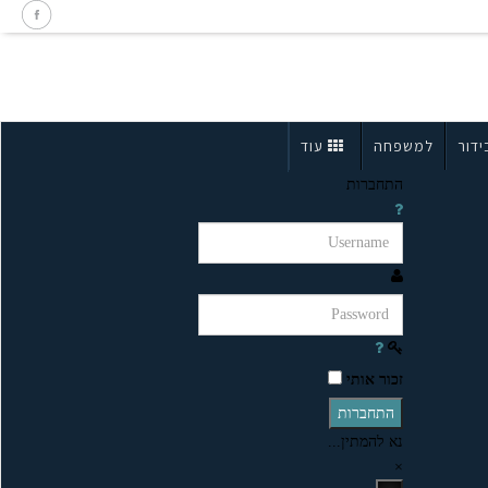
ידור
למשפחה
עוד
התחברות
זכור אותי
התחברות
נא להמתין...
×