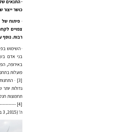
כושר ייצור של 1,200 מגוואט מגז 
·
פיתוח של של
צפויים לקח
רבות. נוסף ע
[3] · התחנ
ה' (2015, 3 במאי).