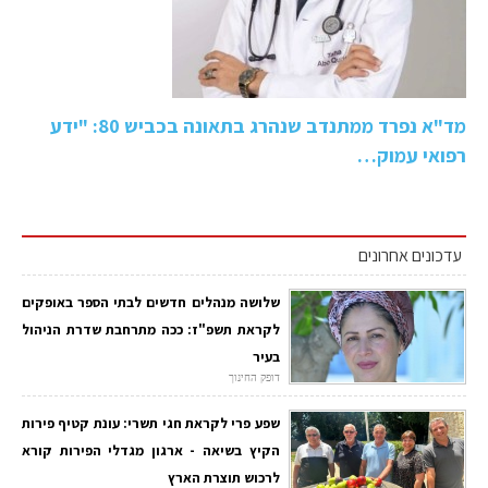
מד"א נפרד ממתנדב שנהרג בתאונה בכביש 80: "ידע
רפואי עמוק…
עדכונים אחרונים
שלושה מנהלים חדשים לבתי הספר באופקים
לקראת תשפ"ז: ככה מתרחבת שדרת הניהול
בעיר
דופק החינוך
שפע פרי לקראת חגי תשרי: עונת קטיף פירות
הקיץ בשיאה - ארגון מגדלי הפירות קורא
לרכוש תוצרת הארץ