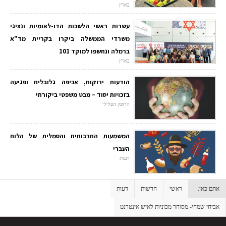
בארץ
עשרות ראשי הלשכות הדו-לאומיות ונציגי
משרדי הממשלה ביקרו בקריית מד"א
ברמלה ונחשפו למוקד 101
בארץ
הודעות ירוקות, אכיפה גלובלית ופגיעה
בזכויות יסוד – מבט משפטי ביקורתי
הדופק הפלילי
המשמעות התרבותית והסמלית של הלוח
העברי
דעות
אתם כאן:
ראשי
חדשות
דעות
אביחי שמחי- מסוחר מכוניות לאיש אינטרנט