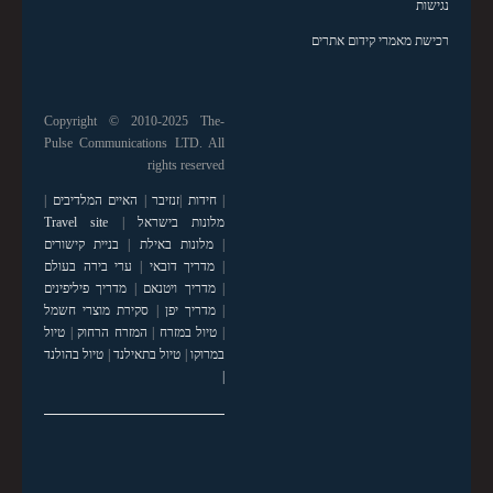
נגישות
רכישת מאמרי קידום אתרים
Copyright © 2010-2025 The-
Pulse Communications LTD. All
rights reserved
|
חידות
|
זנזיבר
|
האיים המלדיבים
|
מלונות בישראל
|
Travel site
|
מלונות באילת
|
בניית קישורים
|
מדריך דובאי
|
ערי בירה בעולם
|
מדריך ויטנאם
|
מדריך פיליפינים
|
מדריך יפן
|
סקירת מוצרי חשמל
|
טיול במזרח
|
המזרח הרחוק
|
טיול
במרוקו
|
טיול בתאילנד
|
טיול בהולנד
|