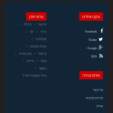
עקבו אחרינו
ערוצי תוכן
חדשות
כלכלה
Facebook
בידור
יופי
טכנולוגיה
Twitter
איכות הסביבה
Google+
בריאות
צדק חברתי
RSS
אוכל
תיירות
משפט
אודות ועזרה
טיולי משפחות לחו"ל
צרו קשר
מדיניות פרטיות
אודות