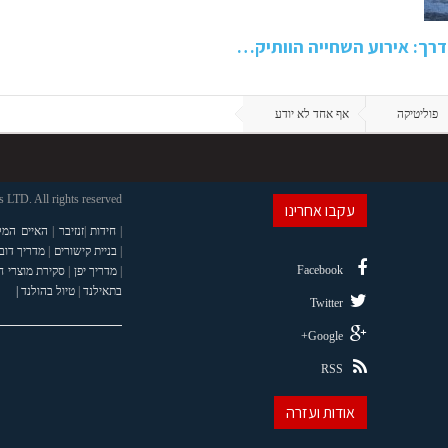
פוליטיקה
אף אחד לא יודע
LTD. All rights reserved
עקבו אחרינו
|
חידות
|
זנזיבר
|
האיים המל
|
בניית קישורים
|
מדריך דוב
Facebook
|
מדריך יפן
|
סקירת מוצרי 
בתאילנד
|
טיול בהולנד |
Twitter
Google+
RSS
אודות ועזרה