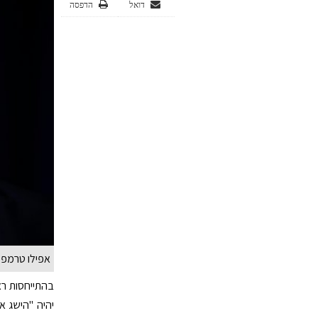
דואל
הדפסה
אפילו טרמפ ל
בהתייחסות רא
יהיה "הישג א