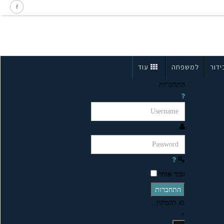
ידור
למשפחה
עוד
התחברות
זכור אותי
התחברות
נא להמתין...
×