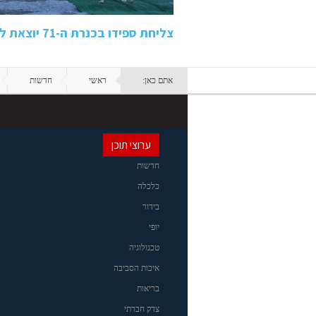
צליחת ספידו בכנרת ה-71 יוצאת לדרך: אירוע השחייה הוותיק…
אתם כאן:
ראשי
חדשות
ערוצי תוכן
חדשות
כלכלה
בידור
יופי
טכנולוגיה
איכות הסביבה
בריאות
צדק חברתי