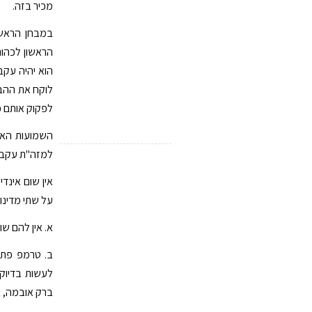
מכיר בזה.
במבחן הראשו
הראשון לכהונ
הוא יהיה עקב
לוקח את ההבט
לפקוק אותם כ
השמועות האחר
למזה"ת עקב כי
אין שום אינד
על שתי מדינות
א. אין להם ש
ב. טרמפ פתח 
לעשות בדיוק 
ברק אובמה, ב