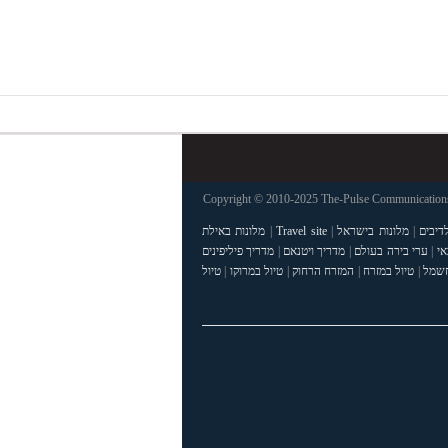
Copyright © 2010-2025 The-Pulse Communications 
דיבים
|
מלונות בישראל
|
Travel site
|
מלונות באילת
אי
|
ערי בירה בעולם
|
מדריך ויטנאם
|
מדריך פיליפינים
חשמל
|
טיול במזרח
|
המזרח הרחוק
|
טיול במרוקו
|
טיול