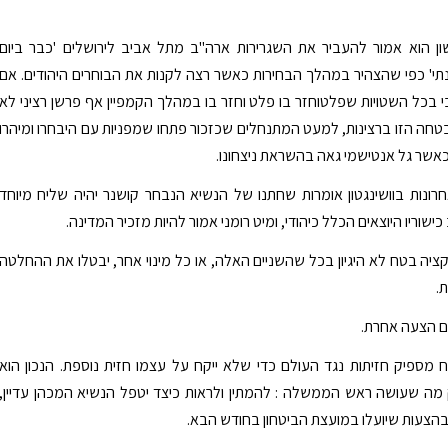
ן הוא אמור להעביר את השגרירות ארה"ב מתל אביב לירושלים 'כבר ביום
תי' כפי שהצהיר במהלך הבחירות כאשר רצה לקנות את הבוחרים היהודים. אם
י בכל השטויות שפלטוחזר בו פלט וחזר בו במהלך הקמפיין אף פרשן רציני לא
חה הזו ברצינות, למעט המתנחלים שכזכור פתחו שמפניות עם היבחרו ומיהרו
אשר גל אנטישמי גאה בהשראת ניצחונו.
ונות בוושינגטון אומרות שחתנו של הנשיא הנבחר קושנר יהיה שליח מיוחד
שוריו היוצאים הכלל כיהודי, ומיט רומני אמור להיות מזכיר המדינה.
יקציה בטח לא היגיון בכל שהשניים האלה, או כל מינוי אחר, יבטלו את ההחלטה
.
ום הצעה אחרת.
מספיק חזיתות נגד העולם כדי שלא ייקח על עצמו חזית נוספת. הנכון הוא
מה שעושה ראש הממשלה : להמתין ולראות כיצד יטפל הנשיא המכהן עדיין,
הצעות שיועלו במועצת הביטחון בחודש הבא.