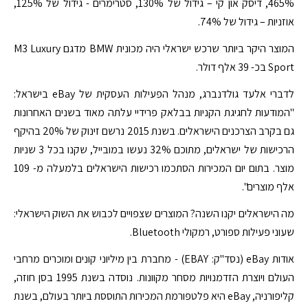
465%, דיסק און קי – גידול של 130%, סטרימרים - גידול של 125%,
אוזניות – גידול של 74%.
המוצר היקר ביותר שרכש ישראלי היה מכונית BMW מדגם M3 Luxury
Sport בכ- 39 אלף דולר.
לדברי אלעד גולדנברג, מנהל הפעילות העסקית של eBay בישראל:
"המודעות לחגיגת הקניות בבלאק פרידיי עלתה מאוד בשנים האחרונות
גם בקרב הצרכנים הישראלים. בשנת 2015 נרשם זינוק של 20% בהיקף
הרכישות של ישראלים, מתוכם 32% נעשו במובייל, שקנו בכל 3 שניות
מוצר. בתום יום המכירות הסתכמו רכישות הישראלים בלמעלה מ- 109
אלף מוצרים".
מה הישראלים יקנו השנה? המוצרים שצפויים לכבוש את השוק הישראלי:
שעוני פעילות ספורט, רמקולי Bluetooth.
אודות eBay (נסד"ק: EBAY) - מחברת בין מיליוני קונים ומוכרים מרחבי
העולם ויוצרת הזדמנויות מסחר מקוונות. נוסדה בשנת 1995 בסן חוזה,
קליפורניה, eBay היא פלטפורמת המכירות התוססת ביותר בעולם, בשנת