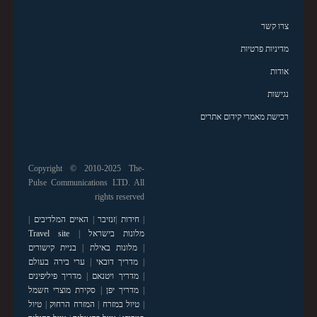
צרו קשר
מדיניות פרטיות
אודות
נגישות
רכישת מאמרי קידום אתרים
Copyright © 2010-2025 The-
Pulse Communications LTD. All
rights reserved
|
חידות
|
זנזיבר
|
האיים המלדיבים
|
מלונות בישראל
|
Travel site
|
מלונות באילת
|
בניית קישורים
|
מדריך דובאי
|
ערי בירה בעולם
|
מדריך ויטנאם
|
מדריך פיליפינים
|
מדריך יפן
|
סקירת מוצרי חשמל
|
טיול במזרח
|
המזרח הרחוק
|
טיול