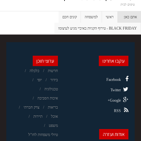
טיפים לבית
אתם כאן:
ראשי
למשפחה
קונים חכם
BLACK FRIDAY - טירוף הקניות באיביי מגיע לעיצומו
עקבו אחרינו
ערוצי תוכן
חדשות
כלכלה
Facebook
בידור
יופי
טכנולוגיה
Twitter
איכות הסביבה
Google+
בריאות
צדק חברתי
RSS
אוכל
תיירות
משפט
אודות ועזרה
טיולי משפחות לחו"ל