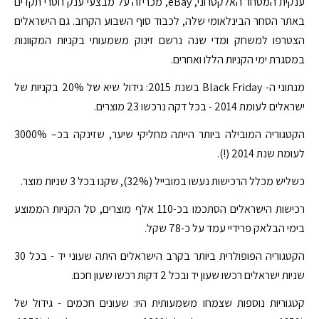
ענקית המסחר האלקטרוני, eBay, מכריזה על מבצעי ענק חסרי תקדים
באתר הסחר הבינלאומי שלה, לכבוד סוף השבוע הקרוב. גם הישראלים
הצטרפו למשחק ומדי שנה נרשם זינוק משמעותי בקניות המקוונות
במסגרת ימי הקניות הללו ואחרים.
מנתוני ה- Black Friday בשנת 2015: גידול שיא של 20% בקניות של
ישראלים לעומת 2014 - בכל דקה נרכשו 23 מוצרים.
הקטגוריה המובילה ביותר הייתה מחליקי שיער, שזינקה בכ– 3000%
לעומת שנת 2014 (!).
כשליש מכלל הרכישות נעשו במובייל (32%), שקנו בכל 3 שניות מוצר.
רכישות הישראלים הסתכמו בכ-110 אלף מוצרים, סל הקניות הממוצע
בימי הבלאק פרידיי עמד על כ-78 שקל.
הקטגוריה הפופולרית ביותר בקרב הישראלים היתה שעוני יד - בכל 30
שניות ישראלים רכשו שעון יד ובכל 2 דקות רכשו שעון חכם.
קטגוריות נוספות שצמחו משמעותית היו: שעונים חכמים - גידול של