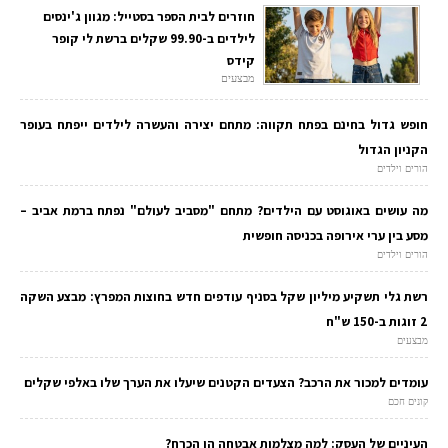
חוזרים לבית הספר בסטייל: מגוון ג'ינסים
לילדים ב-99.90 שקלים ברשת לי קופר
קידס
מבצעים
חופש גדול בחינם בפתח תקווה: מתחם יצירה והעשרה לילדים ייפתח בעופר
הקניון הגדול
הורים וילדים
מה עושים באוגוסט עם הילדים? מתחם "מסביב לעולם" נפתח ברמת אביב –
מסע בין ערי אירופה בכניסה חופשית
הורים וילדים
רשת גלי תשקיע מיליון שקל בסניף עודפים חדש בחוצות המפרץ: מבצע השקה
2 זוגות ב-150 ש"ח
מבצעים
עומדים למכור את הרכב? הצעדים הקטנים שיעלו את הערך שלו באלפי שקלים
קונים חכם
העיניים של העסק: למה מצלמות אבטחה הן הכרח?