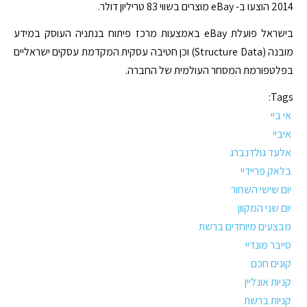
2014 הוצעו ב- eBay מוצרים בשווי 83 טריליון דולר.
בישראל פועלת eBay באמצעות מרכז פיתוח בנתניה העוסק במידע
מובנה (Structure Data) וכן חטיבה עסקית המקדמת עסקים ישראליים
בפלטפורמת המסחר העולמית של החברה.
Tags:
אי ביי
איביי
אלעד גולדנברג
בלאק פריידיי
יום שישי השחור
יום שני המקוון
מבצעים מיוחדים ברשת
סייבר מונדיי
קונים חכם
קניות אונליין
קניות ברשת