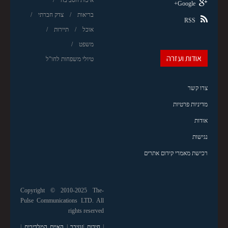
Google+
בריאות
צדק חברתי
RSS
אוכל
תיירות
משפט
אודות ועזרה
טיולי משפחות לחו"ל
צרו קשר
מדיניות פרטיות
אודות
נגישות
רכישת מאמרי קידום אתרים
Copyright © 2010-2025 The-
Pulse Communications LTD. All
rights reserved
|
חידות
|
זנזיבר
|
האיים המלדיבים
|