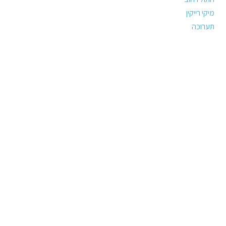
מיקי רייקין
תערוכה