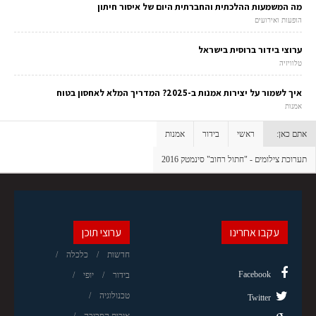
מה המשמעות ההלכתית והחברתית היום של איסור חיתון
הופעות ואירועים
ערוצי בידור ברוסית בישראל
טלוויזיה
איך לשמור על יצירות אמנות ב-2025? המדריך המלא לאחסון בטוח
אמנות
אתם כאן:
ראשי
בידור
אמנות
תערוכת צילומים - "חתול רחוב" סינמטק 2016
עקבו אחרינו
ערוצי תוכן
חדשות
כלכלה
Facebook
בידור
יופי
טכנולוגיה
Twitter
איכות הסביבה