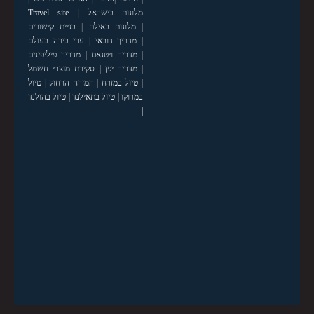
מלונות בישראל
|
Travel site
|
מלונות באילת
|
בניית קישורים
|
מדריך דובאי
|
ערי בירה בעולם
|
מדריך ויטנאם
|
מדריך פיליפינים
|
מדריך יפן
|
סקירת מוצרי חשמל
|
טיול במזרח
|
המזרח הרחוק
|
טיול
במרוקו
|
טיול בתאילנד
|
טיול בהולנד
|