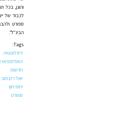
והוגן, בכל ת
לכבוד של ייצ
ספורט ולהבה
הבינ"ל".
Tags:
דיפלומטיה
האולימפיאדה
חדשות
יואל רזבוזוב
יחסי חוץ
ספורט