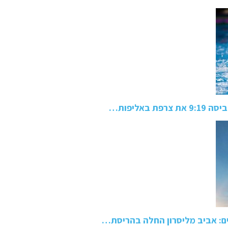
באליפות…
ם: אביב מליסרון החלה בהריסת…