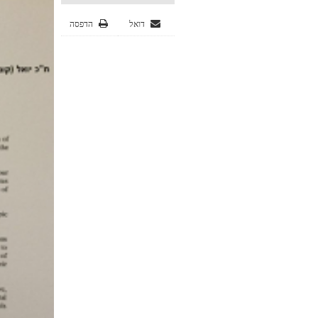
דואל
הדפסה