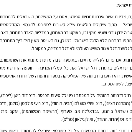
ת ישראל.
ם, מדינות אשר אירחו תחרויות ספורט, אסרו על המשלחת הישראלית להתחרות
ראל – מתוך שיקולים פוליטיים שלא קשורים לספורט. לדוגמא: המדליסטית
יה ירדן ג'רבי ושגיא מוקי זכו, באוקטובר האחרון, במדליות הארד בתחרות באבו
תפו בתחרות ללא הדגל הישראלי. כמו כן, גם השייטת מעיין דוידוביץ' התחרתה
גלשנה דגל איגוד השייט העולמי ולא דגל המדינה, כמקובל.
ונות, אנו עדים לעלייה מדאיגה בתופעה שבה מדינות מתנות את השתתפותם
 ישראלים בהסרת דגל ישראל ואת כל סמלי המדינה - תופעה הדורשת את
ישית. זוהי התערבות בוטה של הפוליטיקה בספורט והפרה של הרוח האולימפית
צג", לשון המכתב.
"כ רזבוזוב חתומים על המכתב נציגי כל סיעות הכנסת: ח"כ דוד ביטן (ליכוד),
(המחנה הציוני), ח"כ שולי מועלם (הבית היהודי), ח"כ רועי פולקמן (כולנו), ח"כ
ב (ישראל ביתנו), עבדאללה אבו מערוף (הרשימה המשותפת), יעקב מרגי
 מוזס (יהדות התורה), ואילן גילאון (מר"צ).
כתב: "זוהי זכותם הבסיסית של כל ספורטאי ישראלי להתמודד באופן שווה