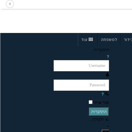
ידור
למשפחה
עוד
התחברות
זכור אותי
התחברות
נא להמתין...
×