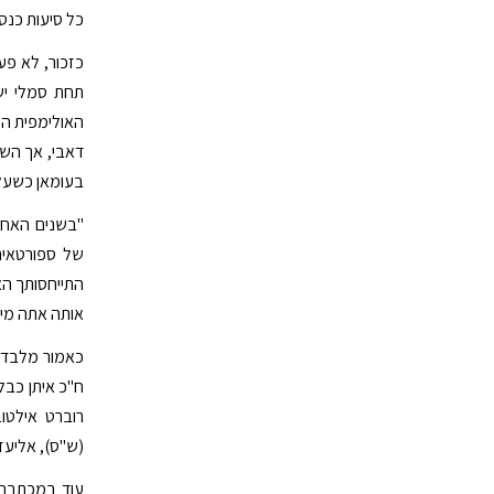
כל סיעות כנס
כזכור, לא פע
תחת סמלי יש
האולימפית הטר
דאבי, אך השת
בעומאן כשעל 
"בשנים האחר
של ספורטאים
התייחסותך הא
אותה אתה מיי
כאמור מלבד ח
ח"כ איתן כבל 
רוברט אילטו
(ש"ס), אליעזר
עוד במכתבם נ