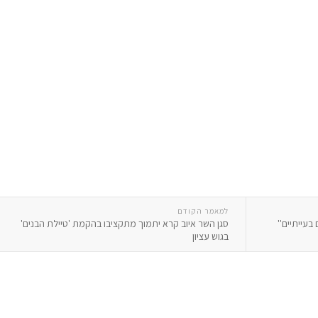
למאמר הקודם
בעייתיים''
סגן השר איוב קרא יתמוך מתקציבו בהקמת 'טיילת הבנים'
בגוש עציון