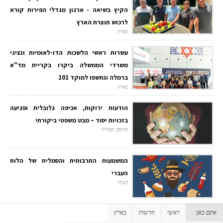
הקיץ בשיאה - ארגון מגדלי הפירות קורא
לרכוש תוצרת הארץ
בארץ
עשרות ראשי הלשכות הדו-לאומיות ונציגי
משרדי הממשלה ביקרו בקריית מד"א
ברמלה ונחשפו למוקד 101
בארץ
הודעות ירוקות, אכיפה גלובלית ופגיעה
בזכויות יסוד – מבט משפטי ביקורתי
הדופק הפלילי
המשמעות התרבותית והסמלית של הלוח
העברי
דעות
אתם כאן:
ראשי
חדשות
בארץ