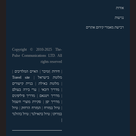
אודות
נגישות
רכישת מאמרי קידום אתרים
Copyright © 2010-2025 The-
Pulse Communications LTD. All
rights reserved
|
חידות
|
זנזיבר
|
האיים המלדיבים
|
מלונות בישראל
|
Travel site
|
מלונות באילת
|
בניית קישורים
|
מדריך דובאי
|
ערי בירה בעולם
|
מדריך ויטנאם
|
מדריך פיליפינים
|
מדריך יפן
|
סקירת מוצרי חשמל
|
טיול במזרח
|
המזרח הרחוק
|
טיול
במרוקו
|
טיול בתאילנד
|
טיול בהולנד
|