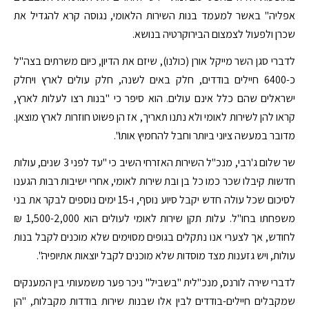
אפליה" באשר למעמד בנות השירות הלאומי, נגוסה קרא להגדיל את
שכרן ולפעול לצמצום הבירוקרטיה בנושא.
לדברי סגן השר מייקל אורן (כולנו), שיזם את הדיון, כיום משרתים בצה"ל
כ-6400 חיילים בודדים, חלק באים לשנה, חלק עולים לארץ ויחלק
ישראלים שהם כלל אינם עולים. הוא סיפר כי "בנות רצו לעלות לארץ,
קראו להן לשירות לאומי ולא נתנו תאריך, אז הן פשוט חוזרות לארץ מוצאן.
מדובר במעשה ציוני ביותר וחבל להחמיץ אותו".
שר שלום ג'רבי, מנכ"ל השירות האזרחי השיב כי "עד לפני 3 שנים, עולות
חדשות קיבלו שכר כמו כל בן ובת שירות לאומי, אחרי ישיבות רבות הגענו
לסיכום שכל עולה חדש יקבל סיוע נוסף, ו-15 ימים נוספים לבקר את בני
משפחתו בחו"ל. עלות תקן שירות לאומי לעולים הוא 1,500-2,000 ₪
לחודש, אך לצערי אנו נתקלים בגופים מסוימים שלא מוכנים לקבל בנות
עולות, ויש גזענות מצד מוסדות שלא מוכנים לקבל יוצאות אתיופיה".
לדברי שירה לורנס, מנכ"לית "בשביל" ניכר פער משמעותי בין המענקים
שמקבלים חיילים-בודדים לבין אלו שבנות שירות בודדות מקבלות, "הן