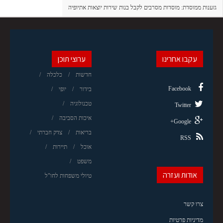
גזענות ממוסדת: מוסדות מסרבים לקבל בנות שירות יוצאות אתיופיה
עקבו אחרינו
ערוצי תוכן
חדשות
כלכלה
Facebook
בידור
יופי
טכנולוגיה
Twitter
איכות הסביבה
Google+
בריאות
צדק חברתי
RSS
אוכל
תיירות
משפט
אודות ועזרה
טיולי משפחות לחו"ל
צרו קשר
מדיניות פרטיות