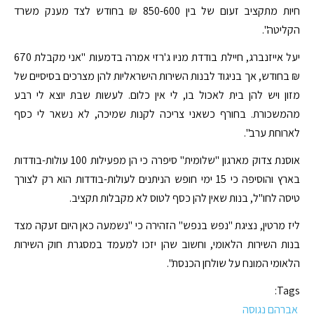
חיות מתקציב זעום של בין 850-600 ₪ בחודש לצד מענק משרד
הקליטה".
יעל אייזנברג, חיילת בודדת מניו ג'רזי אמרה בדמעות "אני מקבלת 670
₪ בחודש, אך בניגוד לבנות השירות הישראליות להן מצרכים בסיסיים של
מזון ויש להן בית לאכול בו, לי אין כלום. לעשות שבת יוצא לי רבע
מהמשכורת. בחורף כשאני צריכה לקנות שמיכה, לא נשאר לי כסף
לארוחת ערב".
אוסנת צדוק מארגון "שלומית" סיפרה כי הן מפעילות 100 עולות-בודדות
בארץ והוסיפה כי 15 ימי חופש הניתנים לעולות-בודדות הוא רק לצורך
טיסה לחו"ל, בנות שאין להן כסף לטוס לא מקבלות תקציב.
ליז מרטין, נציגת "נפש בנפש" הזהירה כי "נשמעה כאן היום זעקה מצד
בנות השירות הלאומי, וחשוב שהן יזכו למעמד במסגרת חוק השירות
הלאומי המונח על שולחן הכנסת".
Tags:
אברהם נגוסה