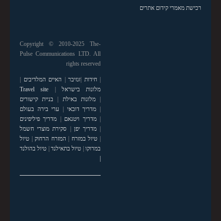
רכישת מאמרי קידום אתרים
Copyright © 2010-2025 The-
Pulse Communications LTD. All
rights reserved
|
חידות
|
זנזיבר
|
האיים המלדיבים
|
מלונות בישראל
|
Travel site
|
מלונות באילת
|
בניית קישורים
|
מדריך דובאי
|
ערי בירה בעולם
|
מדריך ויטנאם
|
מדריך פיליפינים
|
מדריך יפן
|
סקירת מוצרי חשמל
|
טיול במזרח
|
המזרח הרחוק
|
טיול
במרוקו
|
טיול בתאילנד
|
טיול בהולנד
|