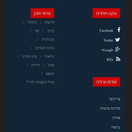
עקבו אחרינו
ערוצי תוכן
חדשות
כלכלה
Facebook
בידור
יופי
טכנולוגיה
Twitter
איכות הסביבה
Google+
בריאות
צדק חברתי
RSS
אוכל
תיירות
משפט
אודות ועזרה
טיולי משפחות לחו"ל
צרו קשר
מדיניות פרטיות
אודות
נגישות