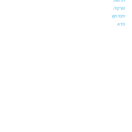
חדשות
טורקיה
יחסי חוץ
מדא