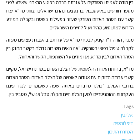
בין הודה לעמיתיו הטורקים על עזרתם הרבה בפיגוע הרצחני שאירע לפני
מספר חודשים באיסטנבול בו נפצעו ונהרגו ישראלים. צוותי מד"א יצרו
קשר עם הסהר האדום הטורקי שעזר בפעילות בשטח ובקבלת המידע
הדרוש למתן סיוע מהיר ויעיל לתיירים הישראליים.
מנגד, הודה ד"ר קיניק לבכירי מד״א על עזרתם בהעברת פצועים מעזה
לקבלת טיפול רפואי בטורקיה. "אנו רואים חשיבות גדולה בקשר החזק בין
הסהר האדום לבין מד"א. אנו מודים על השותפות, הקשר והאחווה".
מד"א, בהיותו האגודה הלאומית של הצלב האדום במדינת ישראל, מקיים
קשרי עבודה הדוקים עם אגודות לאומיות של הצלב האדום והסהר האדום
ברחבי העולם. ״כולנו מדברים באותה שפה כשעומדים לנגד עיננו
העקרונות ההומניטריים למען הצלת חיים והקלת סבל אנושי", מסביר בין.
Tags:
אלי בין
דיפלומטיה
המזרח התיכון