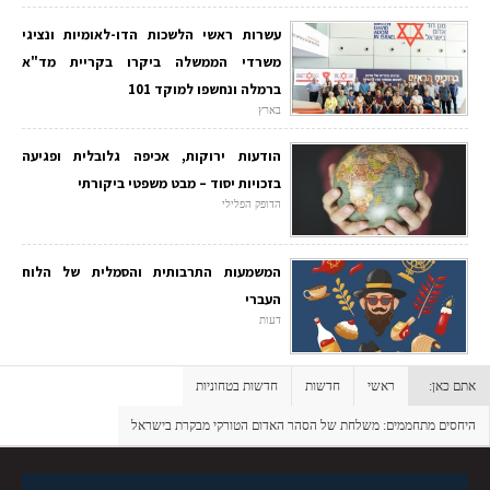
עשרות ראשי הלשכות הדו-לאומיות ונציגי
משרדי הממשלה ביקרו בקריית מד"א
ברמלה ונחשפו למוקד 101
בארץ
הודעות ירוקות, אכיפה גלובלית ופגיעה
בזכויות יסוד – מבט משפטי ביקורתי
הדופק הפלילי
המשמעות התרבותית והסמלית של הלוח
העברי
דעות
אתם כאן:
ראשי
חדשות
חדשות בטחוניות
היחסים מתחממים: משלחת של הסהר האדום הטורקי מבקרת בישראל