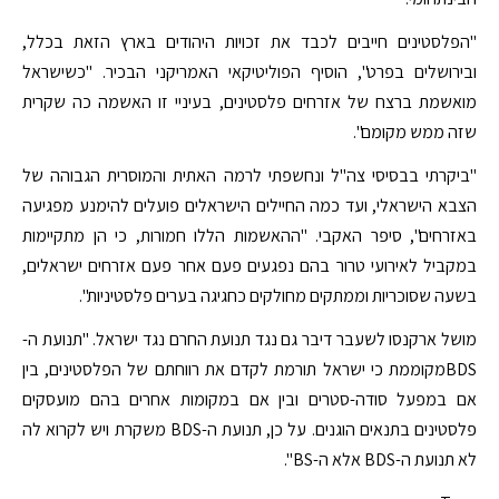
"הפלסטינים חייבים לכבד את זכויות היהודים בארץ הזאת בכלל,
ובירושלים בפרט", הוסיף הפוליטיקאי האמריקני הבכיר. "כשישראל
מואשמת ברצח של אזרחים פלסטינים, בעיניי זו האשמה כה שקרית
שזה ממש מקומם".
"ביקרתי בבסיסי צה"ל ונחשפתי לרמה האתית והמוסרית הגבוהה של
הצבא הישראלי, ועד כמה החיילים הישראלים פועלים להימנע מפגיעה
באזרחים", סיפר האקבי. "ההאשמות הללו חמורות, כי הן מתקיימות
במקביל לאירועי טרור בהם נפגעים פעם אחר פעם אזרחים ישראלים,
בשעה שסוכריות וממתקים מחולקים כחגיגה בערים פלסטיניות".
מושל ארקנסו לשעבר דיבר גם נגד תנועת החרם נגד ישראל. "תנועת ה-
BDSמקוממת כי ישראל תורמת לקדם את רווחתם של הפלסטינים, בין
אם במפעל סודה-סטרים ובין אם במקומות אחרים בהם מועסקים
פלסטינים בתנאים הוגנים. על כן, תנועת ה-BDS משקרת ויש לקרוא לה
לא תנועת ה-BDS אלא ה-BS".