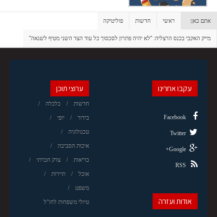
אתם כאן:
ראשי
חדשות
פוליטיקה
מייק האקבי בכנס הרצליה: ''לא יהיה פתרון לסכסוך כל עוד הצד השני מטיף לשנאה''
עקבו אחרינו
ערוצי תוכן
חדשות
כלכלה
Facebook
בידור
יופי
טכנולוגיה
Twitter
איכות הסביבה
Google+
בריאות
צדק חברתי
RSS
אוכל
תיירות
משפט
אודות ועזרה
טיולי משפחות לחו"ל