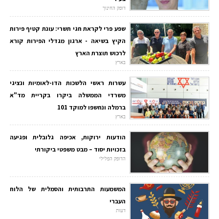
דופק החינוך
שפע פרי לקראת חגי תשרי: עונת קטיף פירות
הקיץ בשיאה - ארגון מגדלי הפירות קורא
לרכוש תוצרת הארץ
בארץ
עשרות ראשי הלשכות הדו-לאומיות ונציגי
משרדי הממשלה ביקרו בקריית מד"א
ברמלה ונחשפו למוקד 101
בארץ
הודעות ירוקות, אכיפה גלובלית ופגיעה
בזכויות יסוד – מבט משפטי ביקורתי
הדופק הפלילי
המשמעות התרבותית והסמלית של הלוח
העברי
דעות