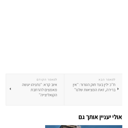
למאמר הבא
למאמר הקודם
ח''כ ילין בעד חוק הטרור: ''אין
איוב קרא: ''נתניהו יעשה
ברירה, זאת המציאות שלנו''
מאמצים להרחבת
הקואליצייה''
אולי יעניין אותך גם