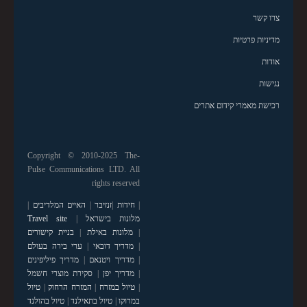
צרו קשר
מדיניות פרטיות
אודות
נגישות
רכישת מאמרי קידום אתרים
Copyright © 2010-2025 The-
Pulse Communications LTD. All
rights reserved
|
חידות
|
זנזיבר
|
האיים המלדיבים
|
מלונות בישראל
|
Travel site
|
מלונות באילת
|
בניית קישורים
|
מדריך דובאי
|
ערי בירה בעולם
|
מדריך ויטנאם
|
מדריך פיליפינים
|
מדריך יפן
|
סקירת מוצרי חשמל
|
טיול במזרח
|
המזרח הרחוק
|
טיול
במרוקו
|
טיול בתאילנד
|
טיול בהולנד