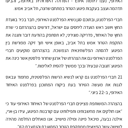
האירופי, נענו ליוזמת EIPA - השדולה הישראלית באירופה, והביעו
תדהמה ועצב בעקבות פיגוע הטרור במתחם שרונה, תל אביב אמש.
חברי הפרלמנט, ובתוכם סגן נשיא הפרלמנט האירופי, חבר בכיר בוועדת
החוץ ויושב ראש הועדה ליחסים עם ישראל, דורשים בהצהרתם כי שרת
החוץ של האיחוד, פדריקה מוגיריני, לא תסתפק בהודעת דובר ותגנה את
התקפת הטרור אמש בתל אביב, באופן אישי תוך זיקה מפורשת בין
הפיגוע להסתה הפלשתינאית הנמשכת. בהצהרתם מוקיעים חברי
הפרלמנט האירופי גם את הצהרתו של ארגון שחרור פלסטין אשר כינה את
הפיגוע ׳תגובה טבעית׳ ובכך ממשיך להסית לאלימות.״
21 חברי הפרלמנט גם קראו לנשיא הרשות הפלסטינית, מחמוד עבאס
לגנות את מעשה הטירור בעת ביקורו המתוכנן בפרלמנט האיחוד
האירופי, ב-22 ביוני.״
בהצהרה המשותפת מציינים חברי הפרלמנט של האיחוד האירופי עוד כי
״אנו חולקים את מחשבותינו ותפילותינו עם קורבנות הפיגוע, עידו בן-ארי,
אילנה נבעה, מיכאל פייגה ומילה מישייב. אנו מאחלים החלמה מהירה
לשישה עשר הפצועים ממתקפת הטרור המתועבת והנתעבת הזו״.