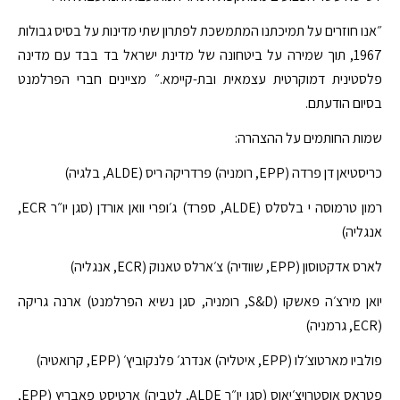
״אנו חוזרים על תמיכתנו המתמשכת לפתרון שתי מדינות על בסיס גבולות
1967, תוך שמירה על ביטחונה של מדינת ישראל בד בבד עם מדינה
פלסטינית דמוקרטית עצמאית ובת-קיימא.״ מציינים חברי הפרלמנט
בסיום הודעתם.
שמות החותמים על ההצהרה:
כריסטיאן דן פרדה (EPP, רומניה) פרדריקה ריס (ALDE, בלגיה)
רמון טרמוסה י בלסלס (ALDE, ספרד) ג׳ופרי וואן אורדן (סגן יו״ר ECR,
אנגליה)
לארס אדקטוסון (EPP, שוודיה) צ׳ארלס טאנוק (ECR, אנגליה)
יואן מירצ׳ה פאשקו (S&D, רומניה, סגן נשיא הפרלמנט) ארנה גריקה
(ECR, גרמניה)
פולביו מארטוצ׳לו (EPP, איטליה) אנדרג׳ פלנקוביץ׳ (EPP, קרואטיה)
פטראס אוסטרויצ׳יאוס (סגן יו״ר ALDE, לטביה) ארטיסט פאבריץ (EPP,