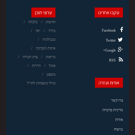
עקבו אחרינו
ערוצי תוכן
חדשות
כלכלה
Facebook
בידור
יופי
טכנולוגיה
Twitter
איכות הסביבה
Google+
בריאות
צדק חברתי
RSS
אוכל
תיירות
משפט
אודות ועזרה
טיולי משפחות לחו"ל
צרו קשר
מדיניות פרטיות
אודות
נגישות