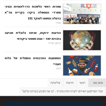
עשרות ראשי הלשכות הדו-לאומיות ונציגי
משרדי הממשלה ביקרו בקריית מד"א
ברמלה ונחשפו למוקד 101
בארץ
הודעות ירוקות, אכיפה גלובלית ופגיעה
בזכויות יסוד – מבט משפטי ביקורתי
הדופק הפלילי
המשמעות התרבותית והסמלית של הלוח
העברי
דעות
אתם כאן:
ראשי
חדשות
פוליטיקה
חברי הפרלמנט האירופי לשרת החוץ מוגריני - ''גני את הפיגוע בשרונה מרקט''