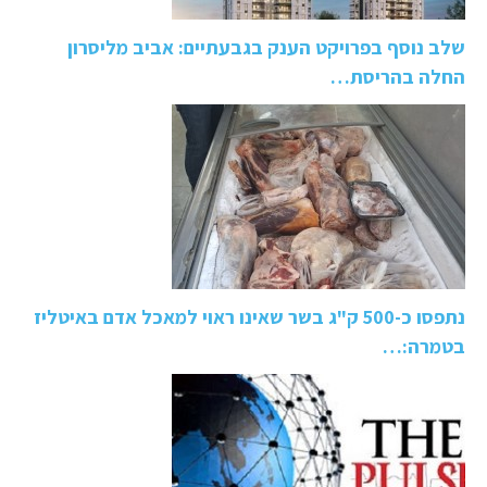
שלב נוסף בפרויקט הענק בגבעתיים: אביב מליסרון
החלה בהריסת…
נתפסו כ-500 ק"ג בשר שאינו ראוי למאכל אדם באיטליז
בטמרה:…