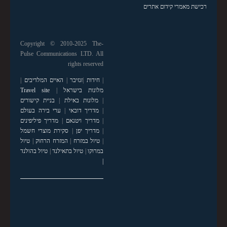
רכישת מאמרי קידום אתרים
Copyright © 2010-2025 The-
Pulse Communications LTD. All
rights reserved
|
חידות
|
זנזיבר
|
האיים המלדיבים
|
מלונות בישראל
|
Travel site
|
מלונות באילת
|
בניית קישורים
|
מדריך דובאי
|
ערי בירה בעולם
|
מדריך ויטנאם
|
מדריך פיליפינים
|
מדריך יפן
|
סקירת מוצרי חשמל
|
טיול במזרח
|
המזרח הרחוק
|
טיול
במרוקו
|
טיול בתאילנד
|
טיול בהולנד
|