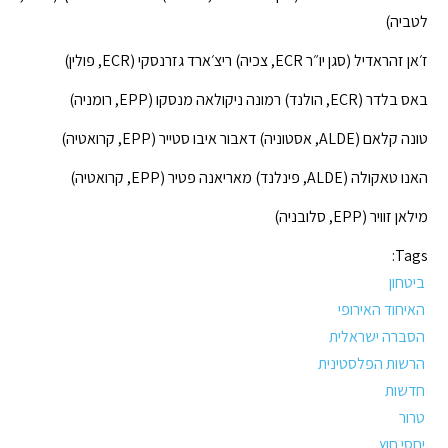
לטביה)
ז׳אן זהראדיל (סגן יו״ר ECR, צכיה) ריצ׳ארד גזרנסקי (ECR, פולין)
באס בלדר (ECR, הולנד) רמונה ניקולאה מנסקו (EPP, רומניה)
טונה קלאם (ALDE, אסטוניה) דאבור איבו סטייר (EPP, קרואטיה)
האנו טאקולה (ALDE, פינלנד) מאריאנה פטיר (EPP, קרואטיה)
מילאן זוויר (EPP, סלובניה)
Tags:
ביטחון
האיחוד האירופי
הסברה ישראלית
הרשות הפלסטינית
חדשות
טרור
יחסי חוץ