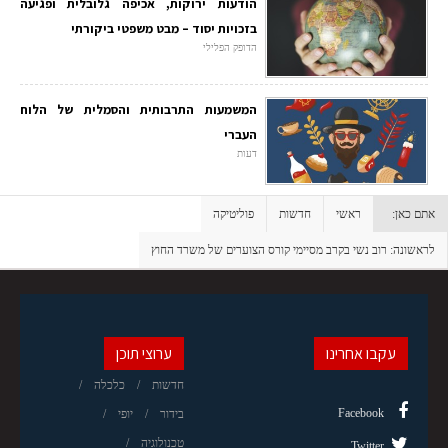
הודעות ירוקות, אכיפה גלובלית ופגיעה
בזכויות יסוד – מבט משפטי ביקורתי
הדופק הפלילי
המשמעות התרבותית והסמלית של הלוח
העברי
דעות
אתם כאן:
ראשי
חדשות
פוליטיקה
לראשונה: רוב נשי בקרב מסיימי קורס הצוערים של משרד החוץ
עקבו אחרינו
ערוצי תוכן
חדשות
כלכלה
Facebook
בידור
יופי
טכנולוגיה
Twitter