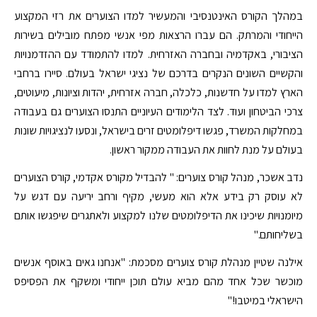
במהלך הקורס האינטנסיבי והמעשיר למדו הצוערים את רזי המקצוע
הייחודי והמרתק. הם עברו הרצאות מפי אנשי מפתח מובילים בשירות
הציבורי, באקדמיה ובחברה האזרחית. למדו להתמודד עם ההזדמנויות
והקשיים השונים הנקרים בדרכם של נציגי ישראל בעולם. סיירו ברחבי
הארץ למדו על חדשנות, כלכלה, חברה אזרחית, יהדות וציונות, מיעוטים,
צרכי הביטחון ועוד. לצד הלימודים העיוניים התנסו הצוערים גם בעבודה
במחלקות המשרד, פגשו דיפלומטים זרים בישראל, ונסעו לנציגויות שונות
בעולם על מנת לחוות את העבודה ממקור ראשון.
נדב אשכר, מנהל קורס צוערים: " להבדיל מקורס אקדמי, קורס הצוערים
לא עוסק רק בידע אלא הוא מעשי, מקיף ורחב יריעה עם דגש על
מיומנויות שיכינו את הדיפלומטים שלנו למקצוע ולאתגרים שיפגשו אותם
בשליחותם."
אילנה שטיין מנהלת קורס צוערים מסכמת: "אנחנו גאים באוסף אנשים
מוכשר שכל אחד מהם מביא עולם תוכן ייחודי ומשקף את הפסיפס
הישראלי במיטבו!"