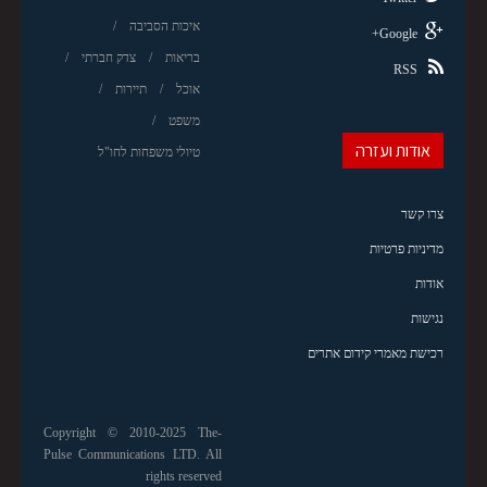
איכות הסביבה
Google+
בריאות
צדק חברתי
RSS
אוכל
תיירות
משפט
אודות ועזרה
טיולי משפחות לחו"ל
צרו קשר
מדיניות פרטיות
אודות
נגישות
רכישת מאמרי קידום אתרים
Copyright © 2010-2025 The-
Pulse Communications LTD. All
rights reserved