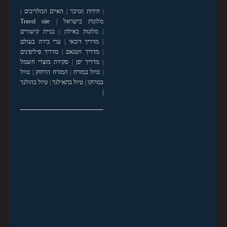
|
חידות
|
זנזיבר
|
האיים המלדיבים
|
מלונות בישראל
|
Travel site
|
מלונות באילת
|
בניית קישורים
|
מדריך דובאי
|
ערי בירה בעולם
|
מדריך ויטנאם
|
מדריך פיליפינים
|
מדריך יפן
|
סקירת מוצרי חשמל
|
טיול במזרח
|
המזרח הרחוק
|
טיול
במרוקו
|
טיול בתאילנד
|
טיול בהולנד
|