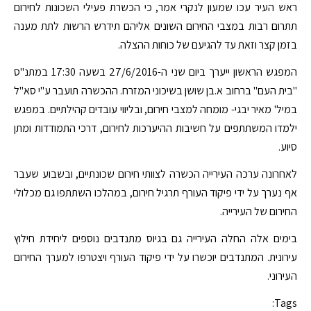
ראש העיר עכו שמעון לנקרי אמר, כי הכשרת פעילי השכונות לחירום
תתרום רבות במצבי החירום השונים אליהם תידרש הרשות לתת מענה
בזמן קצר וזאת עד להגיעם של כוחות ההצלה.
המפגש הראשון ייערך ביום שני ה-27/6/2016 בשעה 17:30 במתנ"ס
"בית העם" ברחוב א.בן שושן בשיכוני המזרח. ההכשרה תועבר ע"י סא"ל
במיל' מאיר יבגי- מומחה למצבי חירום, ובליווי עובדים קהילתיים. במפגש
ילמדו המשתתפים על חשיבות ההיערכות לחירום, דרכי התמודדות ומתן
סיוע.
לאחרונה ערכה העירייה הכשרה לצוותי חירום שכונתיים, ובשבוע שעבר
אף נערך על ידי פיקוד העורף תרגיל חירום, במהלכו השתתפו גם מכלולי
החירום של העירייה.
בימים אלה החלה העירייה גם בגיוס מתנדבים נוספים ליחידת חילוץ
עירונית. המתנדבים יוכשרו על ידי פיקוד העורף ויצטרפו למערך החירום
העירוני.
Tags: