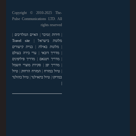
Copyright © 2010-2025 The-
Pulse Communications LTD. All
rights reserved
|
חידות
|
זנזיבר
|
האיים המלדיבים
|
מלונות בישראל
|
Travel site
|
מלונות באילת
|
בניית קישורים
|
מדריך דובאי
|
ערי בירה בעולם
|
מדריך ויטנאם
|
מדריך פיליפינים
|
מדריך יפן
|
סקירת מוצרי חשמל
|
טיול במזרח
|
המזרח הרחוק
|
טיול
במרוקו
|
טיול בתאילנד
|
טיול בהולנד
|