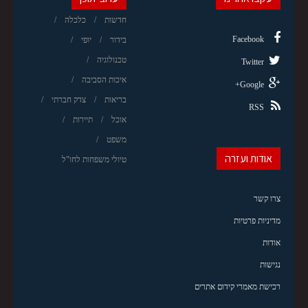
חדשות
כלכלה
Facebook
בידור
יופי
טכנולוגיה
Twitter
איכות הסביבה
Google+
בריאות
צדק חברתי
RSS
אוכל
תיירות
משפט
אודות ועזרה
טיולי משפחות לחו"ל
צרו קשר
מדיניות פרטיות
אודות
נגישות
רכישת מאמרי קידום אתרים