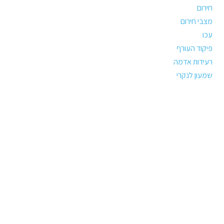
חירום
מצבי חירום
עכו
פיקוד העורף
רעידות אדמה
שמעון לנקרי