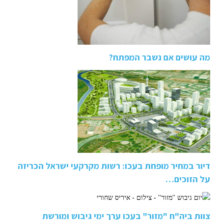
מה עושים אם נשבר המפתח?
דיור במחיר מופחת בעכו: רשות מקרקעי ישראל הכריזה
על הזוכים…
צוות ביה"ח "מזור" בעכו ערך ימי גיבוש ומורשת