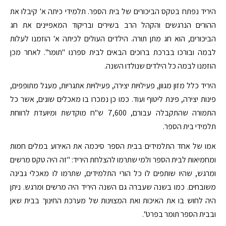
היריד נפתח בטקס הביכורים של בית הספר. תלמידי כיתה א' קיבלו את
ההורים הנרגשים והקהל הרב בשירים ובריקוד המאפיינים את חג
הביכורים, הוא חג מתן תורה. הילדים העולים לכיתה א' הוזמנו לעלות
לבמה ובורכו בברכת ברוכים הבאים לבית ספרנו "תומר". לאחר מכן
הוזמנו לבמה כל הילדים שנולדו השנה.
היריד כלל מזון מגוון, פעילויות יצירה, פעילויות אתגריות, מעגל מתופפים,
פינות יצירה, פינת ליטוף ועוד. כמו כן נמכרו בו מאכלים שונים, אשר כל
התמורה שהתקבלה עבורם, 7,600 ש"ח מוקדשת ומיועדת לרווחת
תלמידי בית הספר.
אמו של אחד התלמידים בבית הספר סיכמה את האירוע במלים חמות
ומחמיאות לבית הספר ולמי שתרמו להצלחת היריד: "זה היה טקס מרשים
ומרגש, שהיו שותפים לו כל הורי התלמידים, שתרמו לו מאכלי גבינה
משובחים. כמו בשנה שעברה גם השנה היריד היה מרשים ומרגש. ניתן
היה לחוש בו את האיכות ואת המצוינות של מערכת החינוך בבית שאן
ובבית הספר תומר בפרט".