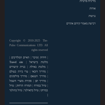
מדיניות פרטיות
אודות
נגישות
רכישת מאמרי קידום אתרים
Copyright © 2010-2025 The-
Pulse Communications LTD. All
rights reserved
|
חידות
|
זנזיבר
|
האיים המלדיבים
|
מלונות בישראל
|
Travel site
|
מלונות באילת
|
בניית קישורים
|
מדריך דובאי
|
ערי בירה בעולם
|
מדריך ויטנאם
|
מדריך פיליפינים
|
מדריך יפן
|
סקירת מוצרי חשמל
|
טיול במזרח
|
המזרח הרחוק
|
טיול
במרוקו
|
טיול בתאילנד
|
טיול בהולנד
|