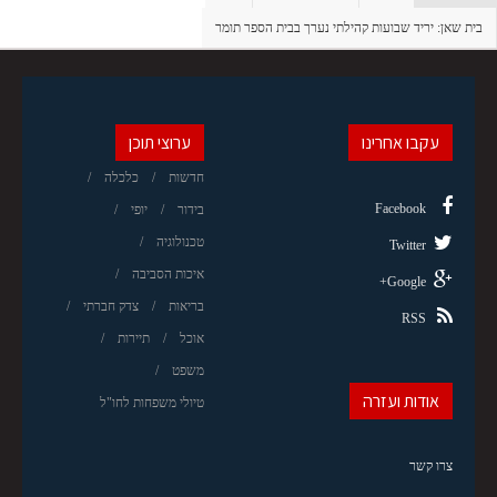
בית שאן: יריד שבועות קהילתי נערך בבית הספר תומר
עקבו אחרינו
ערוצי תוכן
חדשות
כלכלה
Facebook
בידור
יופי
טכנולוגיה
Twitter
איכות הסביבה
Google+
בריאות
צדק חברתי
RSS
אוכל
תיירות
משפט
אודות ועזרה
טיולי משפחות לחו"ל
צרו קשר