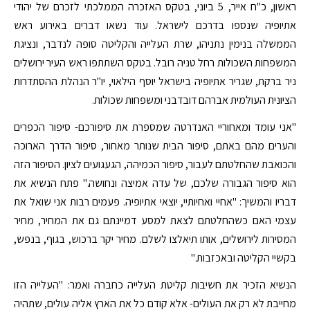
ראשון, כ"ח אייר, 5 ביוני, בטקס האזכרה הממלכתי לזכרם של יהודי
אתיופיה שנספו בדרכם לישראל. עוד נשאו דברים באירוע ראש
הממשלה בנימין נתניהו, שרת העלייה והקליטה סופה לנדבר, ונציגת
המשפחות השכולות רחל טניה רובל. בטקס השתתפו ראש העיר ירושלים
ניר ברקת, שגריר אתיופיה בישראל יוסף הילאוי, יו"ר הנהלת ההסתדרות
הציונית העולמית אברהם דובדבני ומשפחות שכולות.
"אני עומד ומאחוריי האנדרטה שמספרת את סיפורכם- סיפור הכפרים
והערים מהם באתם, סיפור הבית שנותר מאחור, סיפור הדרך הארוכה
והכואבת שהחלטתם לעבור, סיפור הכמיהה, הגעגועים לציון. הסיפור הזה
הוא סיפור הגבורה שלכם, של עדה אמיצה ונחושה." פתח הנשיא את
דבריו והמשיך: "אחיי ואחיותיי, יוצאי אתיופיה. פעמים רבות אני שואל את
עצמי האם כשהחלטתם לצאת למסע דמיינתם גם את המחיר, מחיר
המסירות לירושלים, אותו תיאלצו לשלם. מחיר יקר ברכוש, בגוף, בנפש,
בקשיי הקליטה ובאכזבות."
הנשיא הזכיר את חשיבות קליטת העלייה כחברה ואמר: "העלייה הזו
מחייבת לא רק את העולים- אלא קודם כל את הארץ אליה עולים, שתהיה