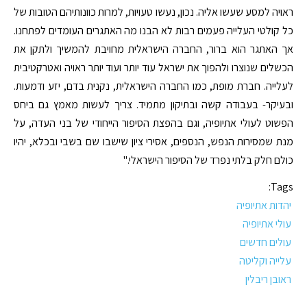
ראויה למסע שעשו אליה. נכון, נעשו טעויות, למרות כוונותיהם הטובות של
כל קולטי העלייה פעמים רבות לא הבנו מה האתגרים העומדים לפתחנו.
אך האתגר הוא ברור, החברה הישראלית מחויבת להמשיך ולתקן את
הכשלים שנוצרו ולהפוך את ישראל עוד יותר ועוד יותר ראויה ואטרקטיבית
לעלייה. חברת מופת, כמו החברה הישראלית, נקנית בדם, יזע ודמעות.
ובעיקר- בעבודה קשה ובתיקון מתמיד. צריך לעשות מאמץ גם ביחס
הפשוט לעולי אתיופיה, וגם בהפצת הסיפור הייחודי של בני העדה, על
מנת שמסירות הנפש, הנספים, אסירי ציון שישבו שם בשבי ובכלא, יהיו
כולם חלק בלתי נפרד של הסיפור הישראלי."
Tags:
יהדות אתיופיה
עולי אתיופיה
עולים חדשים
עלייה וקליטה
ראובן ריבלין