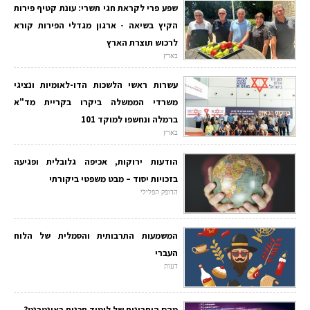
שפע פרי לקראת חגי תשרי: עונת קטיף פירות
הקיץ בשיאה - ארגון מגדלי הפירות קורא
לרכוש תוצרת הארץ
בארץ
עשרות ראשי הלשכות הדו-לאומיות ונציגי
משרדי הממשלה ביקרו בקריית מד"א
ברמלה ונחשפו למוקד 101
בארץ
הודעות ירוקות, אכיפה גלובלית ופגיעה
בזכויות יסוד – מבט משפטי ביקורתי
הדופק הפלילי
המשמעות התרבותית והסמלית של הלוח
העברי
דעות
מהם היתרונות של לימוד תכנות באינטרנט?