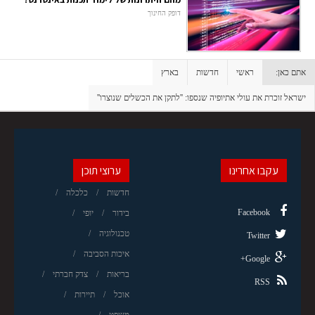
דופק החינוך
אתם כאן:
ראשי
חדשות
בארץ
ישראל זוכרת את עולי אתיופיה שנספו: ''לתקן את הכשלים שנוצרו''
עקבו אחרינו
ערוצי תוכן
חדשות
כלכלה
Facebook
בידור
יופי
טכנולוגיה
Twitter
איכות הסביבה
Google+
בריאות
צדק חברתי
RSS
אוכל
תיירות