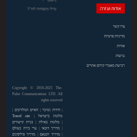
משפט
אודות ועזרה
טיולי משפחות לחו"ל
צרו קשר
מדיניות פרטיות
אודות
נגישות
רכישת מאמרי קידום אתרים
Copyright © 2010-2025 The-
Pulse Communications LTD. All
rights reserved
|
חידות
|
זנזיבר
|
האיים המלדיבים
|
מלונות בישראל
|
Travel site
|
מלונות באילת
|
בניית קישורים
|
מדריך דובאי
|
ערי בירה בעולם
|
מדריך ויטנאם
|
מדריך פיליפינים