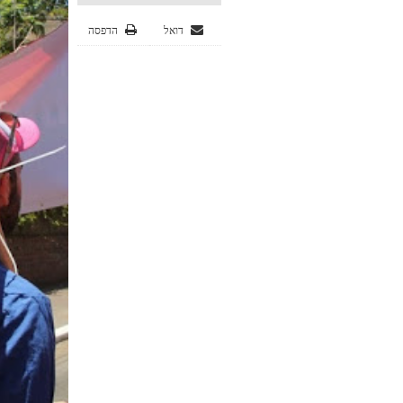
דואל
הדפסה