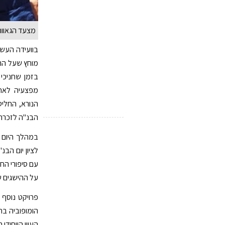
מצעד הגאווה.
מוחץ שעל התנ
בזמן שחניכי 
מפצעיה לאחר
הנורא, החליט
הבנ"ה לזכרה 
לציון יום הב
עם סיפורי החי
על ההישגים ש
פרויקט נוסף 
הומופוביה בח
העיון הייחודי