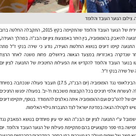
 צילום: הנוער העובד והלומד
בוועידה העשירית של הנוער העובד והלומד שהתקיימה בקיץ 2015, התקבלה החלטה ברוב
ועה להיאבק בהומופוביה, בין היתר באמצעות ציון יום הבנ"ה. במהלך הועידה,
התנועה קיימו דיונים בנושא החלטות הועידה, נודע כי שירה בנקי ז"ל מתה
 שנדקרה באכזריות במצעד הגאווה בירושלים. פחות משנה לאחר הרצח
ו בנוער העובד והלומד להקדיש את הפעילות החינוכית של התנועה לציון יום
של שירה בנקי ז"ל.
במהלך היום הבינלאומי נגד הומופוביה (יום הבנ"ה, 17.5) תעבור פעולה שנכתבה במיוחד
נ"ה לעשרות אלפי חניכים בכל הקבוצות משכבות ח'-יב'. בפעולה יפגשו החניכים
ים של להט"בים ועם ההומופוביה איתה נאלצים להתמודד. בנוסף, יתקיימו דיונים
יש לקהילה הגאה במדינת ישראל לצד התגברות גילויי האלימות.
שמובל ע"י התנועה לציון יום הבנ"ה הוא ימי עיון מיוחדים בנושא המאבק נגד
מישה בתי ספר מקצועיים בהם מתקיימת פעילות של הנוער העובד והלומד. יום
 הוא תוצר של שיתוף פעולה בין מערכות בתי הספר, המדריכים החברתיים מהנוער