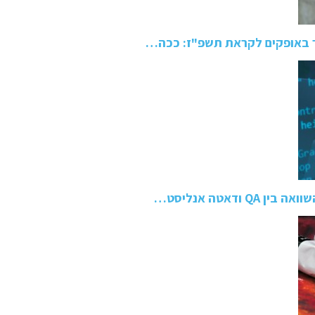
 באופקים לקראת תשפ"ז: ככה…
ודאטה אנליסט…