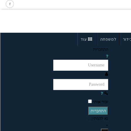
ידור
למשפחה
עוד
התחברות
זכור אותי
התחברות
נא להמתין...
×