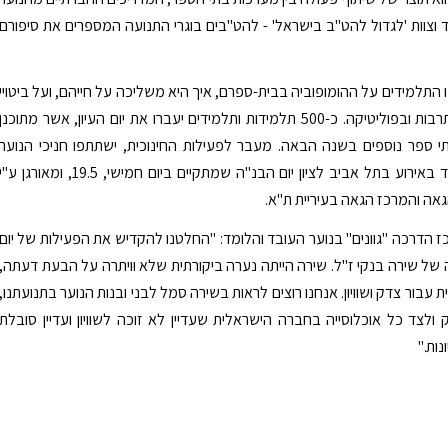
 וצוות 'לגדול להט"ב בישראל' - להט"בים בוגרי התנועה המספרים את סיפורם
ונו התלמידים על ההומופוביה בבית-ספרם, איך היא משליכה על חייהם, ועל ביטויי
הומופוביה בתרבות ובפוליטיקה. כ-500 תלמידות ותלמידים יעברו את יום העיון, אשר מתוכנן
 ספר נוספים בשנה הבאה. מעבר לפעילות החינוכית, ישתתפו חניכי הנוער
העובד והלומד באירוע בתל אביב לציון יום הבנ"ה שמתקיים ביום חמישי, 19.5, ומאורגן ע"
גאה והמרכז הגאה בעיריית ת"א.
ז הדרכה "גוונים" בנוער העובד והלומד: "החלטנו להקדיש את הפעילות של יום
של שירה בנקי ז"ל. שירה הייתה נערה ביקורתית שלא וויתרה על הבעת דעתה,
 עבור צדק ושוויון. אנחנו רוצים לראות בשירה סמל לבני ובנות הנוער בתנועתנו,
ולצד כל אוכלוסייה בחברה הישראלית שעדיין לא זוכה לשוויון ועדיין סובלת
נות."