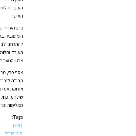
העובד והלומד
האישי.
ביום העיון יד
להתרחב לבתי
ארגון הנוער ה
אסף פרי, מרכ
הבנ"ה לזכרה 
ולוחמת אמיתית
שילחמו כחלק 
מאלימות ובריו
Tags:
גאווה
הומופוביה