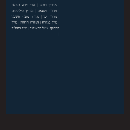
|
מדריך דובאי
|
ערי בירה בעולם
|
מדריך ויטנאם
|
מדריך פיליפינים
|
מדריך יפן
|
סקירת מוצרי חשמל
|
טיול במזרח
|
המזרח הרחוק
|
טיול
במרוקו
|
טיול בתאילנד
|
טיול בהולנד
|