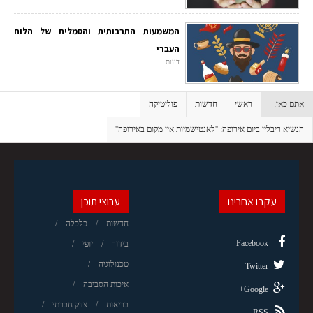
המשמעות התרבותית והסמלית של הלוח
העברי
דעות
אתם כאן:
ראשי
חדשות
פוליטיקה
הנשיא ריבלין ביום אירופה: ''לאנטישמיות אין מקום באירופה''
עקבו אחרינו
ערוצי תוכן
חדשות
כלכלה
Facebook
בידור
יופי
טכנולוגיה
Twitter
איכות הסביבה
Google+
בריאות
צדק חברתי
RSS