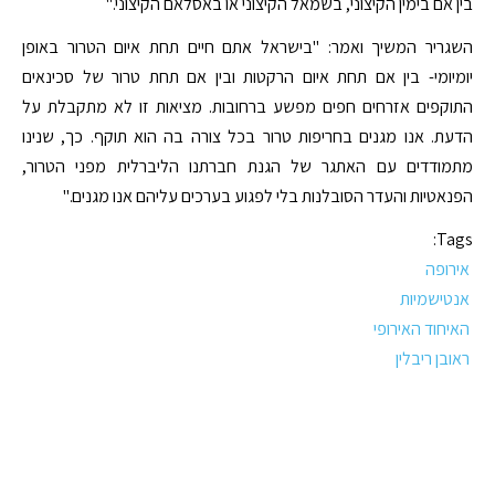
בין אם בימין הקיצוני, בשמאל הקיצוני או באסלאם הקיצוני."
השגריר המשיך ואמר: "בישראל אתם חיים תחת איום הטרור באופן
יומיומי- בין אם תחת איום הרקטות ובין אם תחת טרור של סכינאים
התוקפים אזרחים חפים מפשע ברחובות. מציאות זו לא מתקבלת על
הדעת. אנו מגנים בחריפות טרור בכל צורה בה הוא תוקף. כך, שנינו
מתמודדים עם האתגר של הגנת חברתנו הליברלית מפני הטרור,
הפנאטיות והעדר הסובלנות בלי לפגוע בערכים עליהם אנו מגנים."
Tags:
אירופה
אנטישמיות
האיחוד האירופי
ראובן ריבלין