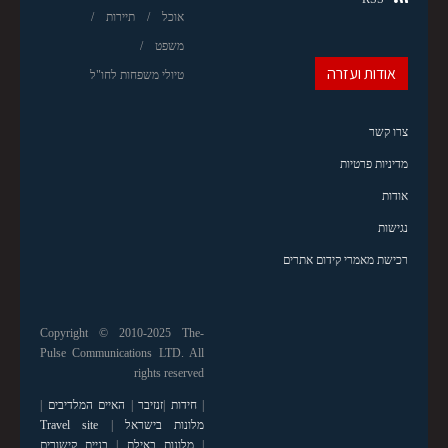
אוכל
תיירות
משפט
אודות ועזרה
טיולי משפחות לחו"ל
צרו קשר
מדיניות פרטיות
אודות
נגישות
רכישת מאמרי קידום אתרים
Copyright © 2010-2025 The-
Pulse Communications LTD. All
rights reserved
|
חידות
|
זנזיבר
|
האיים המלדיבים
|
מלונות בישראל
|
Travel site
|
מלונות באילת
|
בניית קישורים