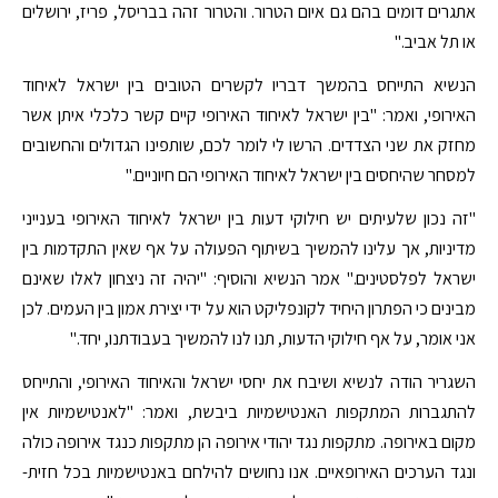
אתגרים דומים בהם גם איום הטרור. והטרור זהה בבריסל, פריז, ירושלים
או תל אביב."
הנשיא התייחס בהמשך דבריו לקשרים הטובים בין ישראל לאיחוד
האירופי, ואמר: "בין ישראל לאיחוד האירופי קיים קשר כלכלי איתן אשר
מחזק את שני הצדדים. הרשו לי לומר לכם, שותפינו הגדולים והחשובים
למסחר שהיחסים בין ישראל לאיחוד האירופי הם חיוניים."
"זה נכון שלעיתים יש חילוקי דעות בין ישראל לאיחוד האירופי בענייני
מדיניות, אך עלינו להמשיך בשיתוף הפעולה על אף שאין התקדמות בין
ישראל לפלסטינים." אמר הנשיא והוסיף: "יהיה זה ניצחון לאלו שאינם
מבינים כי הפתרון היחיד לקונפליקט הוא על ידי יצירת אמון בין העמים. לכן
אני אומר, על אף חילוקי הדעות, תנו לנו להמשיך בעבודתנו, יחד."
השגריר הודה לנשיא ושיבח את יחסי ישראל והאיחוד האירופי, והתייחס
להתגברות המתקפות האנטישמיות ביבשת, ואמר: "לאנטישמיות אין
מקום באירופה. מתקפות נגד יהודי אירופה הן מתקפות כנגד אירופה כולה
ונגד הערכים האירופאיים. אנו נחושים להילחם באנטישמיות בכל חזית-