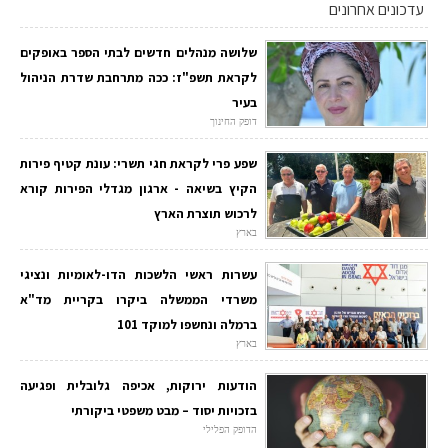
עדכונים אחרונים
שלושה מנהלים חדשים לבתי הספר באופקים
לקראת תשפ"ז: ככה מתרחבת שדרת הניהול
בעיר
דופק החינוך
שפע פרי לקראת חגי תשרי: עונת קטיף פירות
הקיץ בשיאה - ארגון מגדלי הפירות קורא
לרכוש תוצרת הארץ
בארץ
עשרות ראשי הלשכות הדו-לאומיות ונציגי
משרדי הממשלה ביקרו בקריית מד"א
ברמלה ונחשפו למוקד 101
בארץ
הודעות ירוקות, אכיפה גלובלית ופגיעה
בזכויות יסוד – מבט משפטי ביקורתי
הדופק הפלילי