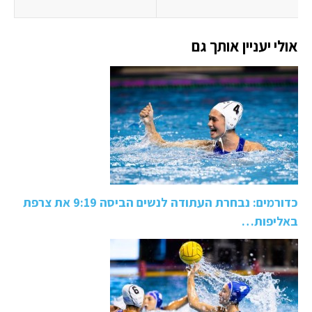
אולי יעניין אותך גם
כדורמים: נבחרת העתודה לנשים הביסה 9:19 את צרפת
באליפות…