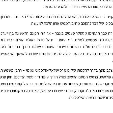
הבעיו הקשות והרגישות ביותר – ולהגיע להסכמה.
וים כי דוגמא זאת תיתן השארה להנהגות הפוליטיות בשני הצדדים – ותדחוף
 בסופו של דבר להסכם מחייב ולממש אותו הלכה למעשה.
 זה כבר התקיימו מספקר פעמים בעבר – אך זוהי הפעם הראשונה בה ייערכו
ונגרסים עממיים למו"מ. בני הנוער – ינהל מו"מ באולם הסלון בבית ציוני
וגרים –ינהלו מו"מ במרחב הציבורי הפתוח. השוואת הדרך בה ידונו נוער
ני הצדדים בבעיות הסכסוך יכולה להניב תובנות חשובות להמשך המאמצים
שלב נוסף בדרך להקמתו של 'קונגרס ישראלי-פלסטיני עממי' – רחב, משמעותי
וליטית. בראש המיזם החשוב ופורץ הדרך עומד ד"ר ספיר הנדלמן, חתן פרס
מחקרי שלום וסכסוכים, שביחד עם חבריו הוביל מסםר רב של קונגרסים דומים
ת מובילות בארה"ב וקנדה, בחדרי ישיבות בישראל, ולאחרונה במקומות ציבוריים
ים ובשטחי הרשות הפלסטינית.