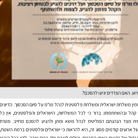
וע. האם הצדדים יגיעו להסכם?
מין משלחת ישראלית ומשלחת פלסטינית לנהל מו"מ על סיום הסכסוך. הדיונים
קהל ובהשתתפותו. ברור כי לכל המשלחות, הישראלים והפלסטינים, אין כל
 מצד הנהגתם הפוליטית לנהל משא ומתן ולהגיע להסכם מחייב. מטרת
של ארועים קודמים מסוג זה, היא להראות כי ישראלים ופלסטינים ברמת השטח,
 גדול של רקעים בשתי החברות, יכולים לשבת יחד ברוח טובה, לדון בכל היבטי