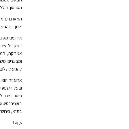
הסכסוך כולל 
המארגנים מקו
אותן – להגיע
אירועים מסוג
במקביל שני ק
אמריקה; המב
ומבוגרים מש
להגיע לשלום.
ארוע זה הוא 
ובעל השפעה פ
פיטר בייקר ל
באוניברסיטאו
בת"א, בירושל
Tags: