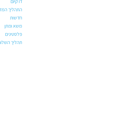
דו קיום
התהליך המדי
חדשות
משא ומתן
פלסטינים
תהליך השלום