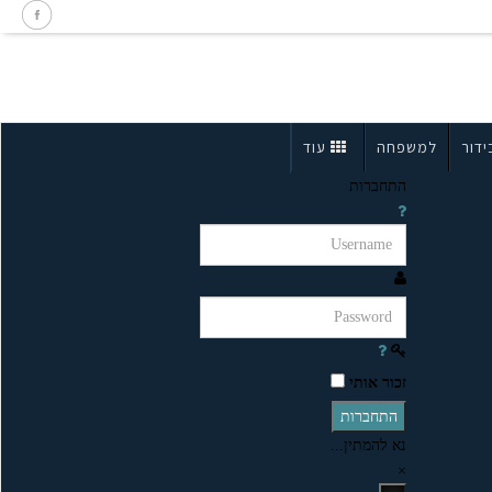
ידור
למשפחה
עוד
התחברות
זכור אותי
התחברות
נא להמתין...
×