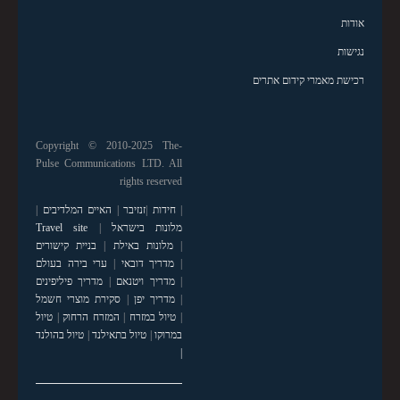
אודות
נגישות
רכישת מאמרי קידום אתרים
Copyright © 2010-2025 The-
Pulse Communications LTD. All
rights reserved
|
חידות
|
זנזיבר
|
האיים המלדיבים
|
מלונות בישראל
|
Travel site
|
מלונות באילת
|
בניית קישורים
|
מדריך דובאי
|
ערי בירה בעולם
|
מדריך ויטנאם
|
מדריך פיליפינים
|
מדריך יפן
|
סקירת מוצרי חשמל
|
טיול במזרח
|
המזרח הרחוק
|
טיול
במרוקו
|
טיול בתאילנד
|
טיול בהולנד
|