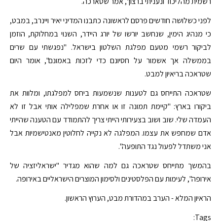
רשמית מהליכוד ונעניתי ברצון", אמר שטארכה.
לפני כשלושה חודשים פרסם לראשונה כתבנו המדיני יאיר ויינרב, במבט,
כי מנהיג הימין, שנחשב יורשו של יורג היידר, השנוי במחלוקת, הוזמן
לביקור רשמי מטעם מפלגת השלטון בישראל. "נפגשתי עם שרים
בממשלה אך אשמור על חסיונם כדי לזכות באמונם", אומר היום
שטראכה בריאיון למבט.
שטראכה התייחס גם לטענות שנשמעות ביחס למפלגתו, ומלוות את
ביקורו בארץ: "קיימת תמונה זו או אחרת שמפלילה אותי אבל זו לא
העמדה שלי. שוב ושוב בצעירותי הייתי צריך להתמודד עם הטענה שהייתי
אדם שמחפש את עצמו. המפלגה לא נקייה לחלוטין מאנטישמיות אבל
אני משתדל לפעול נגד התופעה".
בהמשך מתייחס שטראכה גם למה שהוא מגדיר "ישראליזציה של
אירופה", לעימות עם הפלסטינים ולסימון המוצרים הישראליים באירופה.
הראיון המלא - הערב במהדורת מבט, הערוץ הראשון.
Tags: