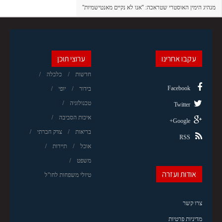
מנהיג הימין האוסטרי שטראכה: ''אנו לא נקיים מאנטישמיות''
עקבו אחרינו
ערוצי תוכן
חדשות
כלכלה
Facebook
בידור
יופי
טכנולוגיה
Twitter
איכות הסביבה
Google+
בריאות
צדק חברתי
RSS
אוכל
תיירות
משפט
אודות ועזרה
טיולי משפחות לחו"ל
צרו קשר
מדיניות פרטיות