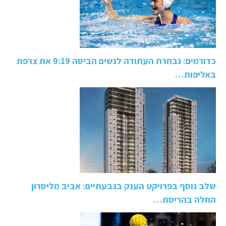
כדורמים: נבחרת העתודה לנשים הביסה 9:19 את צרפת
באליפות…
שלב נוסף בפרויקט הענק בגבעתיים: אביב מליסרון
החלה בהריסת…