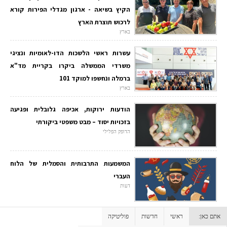
הקיץ בשיאה - ארגון מגדלי הפירות קורא
לרכוש תוצרת הארץ
בארץ
עשרות ראשי הלשכות הדו-לאומיות ונציגי
משרדי הממשלה ביקרו בקריית מד"א
ברמלה ונחשפו למוקד 101
בארץ
הודעות ירוקות, אכיפה גלובלית ופגיעה
בזכויות יסוד – מבט משפטי ביקורתי
הדופק הפלילי
המשמעות התרבותית והסמלית של הלוח
העברי
דעות
אתם כאן:
ראשי
חדשות
פוליטיקה