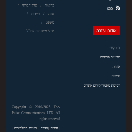
בריאות
צדק חברתי
RSS
אוכל
תיירות
משפט
אודות ועזרה
טיולי משפחות לחו"ל
צרו קשר
מדיניות פרטיות
אודות
נגישות
רכישת מאמרי קידום אתרים
Copyright © 2010-2025 The-
Pulse Communications LTD. All
rights reserved
|
חידות
|
זנזיבר
|
האיים המלדיבים
|