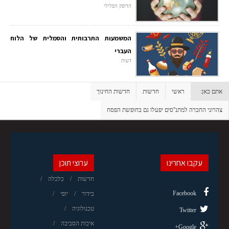
הדופק הפלילי
המשמעות התרבותית והסמלית של הלוח
העברי
דעות
אתם כאן:
ראשי
חדשות
חדשות החינוך
צהרוני החברה למתנ''סים יפעלו גם בחופשת הפסח
עקבו אחרינו
ערוצי תוכן
חדשות
כלכלה
Facebook
בידור
יופי
טכנולוגיה
Twitter
איכות הסביבה
Google+