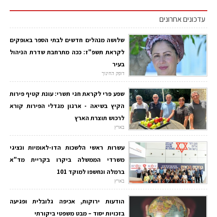
עדכונים אחרונים
שלושה מנהלים חדשים לבתי הספר באופקים
לקראת תשפ"ז: ככה מתרחבת שדרת הניהול
בעיר
דופק החינוך
שפע פרי לקראת חגי תשרי: עונת קטיף פירות
הקיץ בשיאה - ארגון מגדלי הפירות קורא
לרכוש תוצרת הארץ
בארץ
עשרות ראשי הלשכות הדו-לאומיות ונציגי
משרדי הממשלה ביקרו בקריית מד"א
ברמלה ונחשפו למוקד 101
בארץ
הודעות ירוקות, אכיפה גלובלית ופגיעה
בזכויות יסוד – מבט משפטי ביקורתי