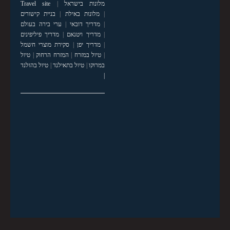
מלונות בישראל
|
Travel site
|
מלונות באילת
|
בניית קישורים
|
מדריך דובאי
|
ערי בירה בעולם
|
מדריך ויטנאם
|
מדריך פיליפינים
|
מדריך יפן
|
סקירת מוצרי חשמל
|
טיול במזרח
|
המזרח הרחוק
|
טיול
במרוקו
|
טיול בתאילנד
|
טיול בהולנד
|