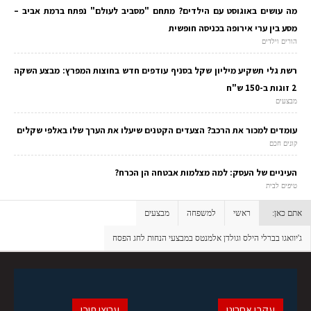
מה עושים באוגוסט עם הילדים? מתחם "מסביב לעולם" נפתח ברמת אביב –
מסע בין ערי אירופה בכניסה חופשית
הורים וילדים
רשת גלי תשקיע מיליון שקל בסניף עודפים חדש בחוצות המפרץ: מבצע השקה
2 זוגות ב-150 ש"ח
מבצעים
עומדים למכור את הרכב? הצעדים הקטנים שיעלו את הערך שלו באלפי שקלים
קונים חכם
העיניים של העסק: למה מצלמות אבטחה הן הכרח?
טיפים לבית
אתם כאן:
ראשי
למשפחה
מבצעים
ג'יוואגו בברלי הילס וגולדן אלמנטס במבצעי הנחות לחג הפסח
עקבו אחרינו
ערוצי תוכן