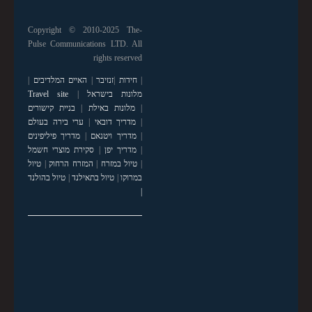
Copyright © 2010-2025 The-
Pulse Communications LTD. All
rights reserved
|
חידות
|
זנזיבר
|
האיים המלדיבים
|
מלונות בישראל
|
Travel site
|
מלונות באילת
|
בניית קישורים
|
מדריך דובאי
|
ערי בירה בעולם
|
מדריך ויטנאם
|
מדריך פיליפינים
|
מדריך יפן
|
סקירת מוצרי חשמל
|
טיול במזרח
|
המזרח הרחוק
|
טיול
במרוקו
|
טיול בתאילנד
|
טיול בהולנד
|