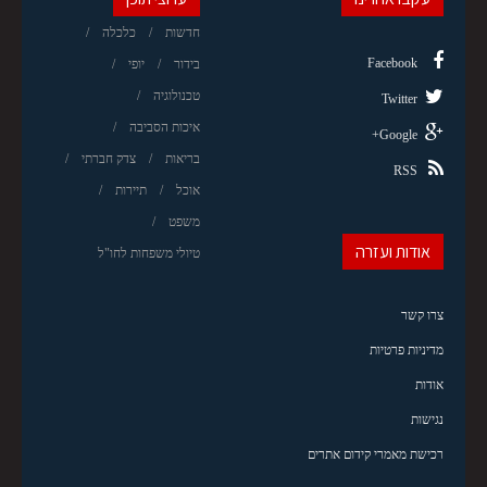
חדשות
כלכלה
Facebook
בידור
יופי
טכנולוגיה
Twitter
איכות הסביבה
Google+
בריאות
צדק חברתי
RSS
אוכל
תיירות
משפט
אודות ועזרה
טיולי משפחות לחו"ל
צרו קשר
מדיניות פרטיות
אודות
נגישות
רכישת מאמרי קידום אתרים