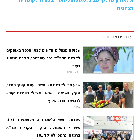
רצחנית
עדכונים אחרונים
שלושה מנהלים חדשים לבתי הספר באופקים
לקראת תשפ"ז: ככה מתרחבת שדרת הניהול
בעיר
דופק החינוך
שפע פרי לקראת חגי תשרי: עונת קטיף פירות
הקיץ בשיאה - ארגון מגדלי הפירות קורא
לרכוש תוצרת הארץ
בארץ
עשרות ראשי הלשכות הדו-לאומיות ונציגי
משרדי הממשלה ביקרו בקריית מד"א
ברמלה ונחשפו למוקד 101