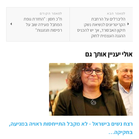
למאמר הבא
למאמר הקודם
הליברלים על הרחבת
ח"כ חסון : "החזרת גופת
הקריטריונים לנשיאת נשק:
המחבל מעידה שוב על
תיקון האבסורד, אך יש להכניס
רפיסות וזגזגנות"
ההגנה העצמית לחוק
אולי יעניין אותך גם
רצח נשים בישראל - לא מקבל התייחסות ראויה במניעה,
בחקיקה…