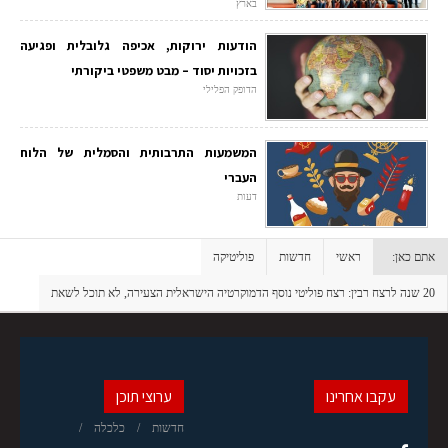
בארץ
הודעות ירוקות, אכיפה גלובלית ופגיעה
בזכויות יסוד – מבט משפטי ביקורתי
הדופק הפלילי
המשמעות התרבותית והסמלית של הלוח
העברי
דעות
אתם כאן:
ראשי
חדשות
פוליטיקה
20 שנה לרצח רבין: רצח פוליטי נוסף הדמוקרטיה הישראלית הצעירה, לא תוכל לשאת
עקבו אחרינו
ערוצי תוכן
חדשות
כלכלה