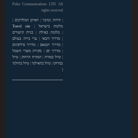
Pulse Communications LTD. All
rights reserved
|
חידות
|
זנזיבר
|
האיים המלדיבים
|
מלונות בישראל
|
Travel site
|
מלונות באילת
|
בניית קישורים
|
מדריך דובאי
|
ערי בירה בעולם
|
מדריך ויטנאם
|
מדריך פיליפינים
|
מדריך יפן
|
סקירת מוצרי חשמל
|
טיול במזרח
|
המזרח הרחוק
|
טיול
במרוקו
|
טיול בתאילנד
|
טיול בהולנד
|