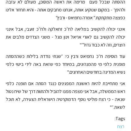
ההסתה שבכל פעם מרימה את ראשה המסוכן, מעולם לא עזבה
ולהיפך - במקום שנוקיע אותה, אנחנו מחבקים אותה - והיא תחזור אלינו
כפצצה מתקתקת." אמרה נחמיאס - ורבין"
אינני יכולה להקשיב במליאה לח״כ זחאלקה ולח״כ זועבי, אבל אינני
יכולה להקשיב גם לאורי אריאל וינון מגל - משני הצדדים מלבים את
היצרים, וזה לא כבוד גדול״"
עוד הוסיפה ח״כ נחמיאס ורבין כי: ״שנתי נודדת בלילות כשההסתה
מופנית כלפי מי מהמנהיגים, במיוחד כפי שזאת באה לידי ביטוי כלפי
נשיא המדינה בחודשים האחרונים."
אני מתחייבת להיות ראשונת המפגינים כנגד הסתה אם תופנה כלפי
ראש הממשלה, אבל אני מצפה ממנו להוביל ולהתוות דרך של שיח נטול
שנאה - כי רצח פוליטי נוסף הדמוקרטיה הישראלית הצעירה, לא תוכל
לשאת.״"
Tags:
רצח