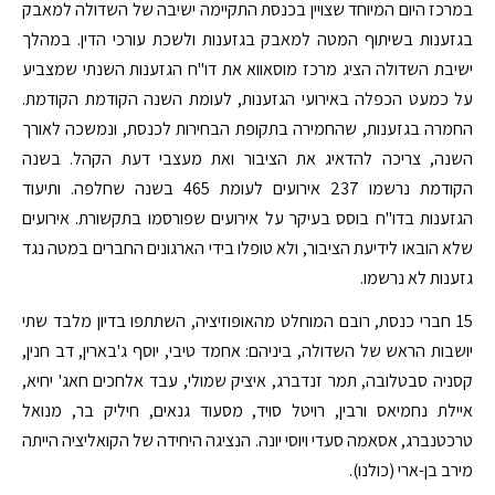
במרכז היום המיוחד שצויין בכנסת התקיימה ישיבה של השדולה למאבק
בגזענות בשיתוף המטה למאבק בגזענות ולשכת עורכי הדין. במהלך
ישיבת השדולה הציג מרכז מוסאווא את דו"ח הגזענות השנתי שמצביע
על כמעט הכפלה באירועי הגזענות, לעומת השנה הקודמת הקודמת.
החמרה בגזענות, שהחמירה בתקופת הבחירות לכנסת, ונמשכה לאורך
השנה, צריכה להדאיג את הציבור ואת מעצבי דעת הקהל. בשנה
הקודמת נרשמו 237 אירועים לעומת 465 בשנה שחלפה. ותיעוד
הגזענות בדו"ח בוסס בעיקר על אירועים שפורסמו בתקשורת. אירועים
שלא הובאו לידיעת הציבור, ולא טופלו בידי הארגונים החברים במטה נגד
גזענות לא נרשמו.
15 חברי כנסת, רובם המוחלט מהאופוזיציה, השתתפו בדיון מלבד שתי
יושבות הראש של השדולה, ביניהם: אחמד טיבי, יוסף ג'בארין, דב חנין,
קסניה סבטלובה, תמר זנדברג, איציק שמולי, עבד אלחכים חאג' יחיא,
איילת נחמיאס ורבין, רויטל סויד, מסעוד גנאים, חיליק בר, מנואל
טרכטנברג, אסאמה סעדי ויוסי יונה. הנציגה היחידה של הקואליציה הייתה
מירב בן-ארי (כולנו).