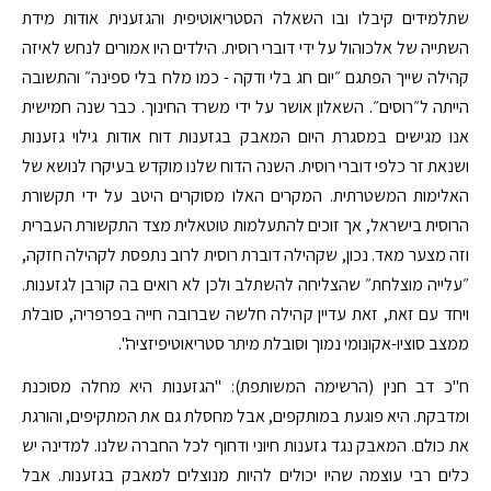
שתלמידים קיבלו ובו השאלה הסטריאוטיפית והגזענית אודות מידת
השתייה של אלכוהול על ידי דוברי רוסית. הילדים היו אמורים לנחש לאיזה
קהילה שייך הפתגם ״יום חג בלי ודקה - כמו מלח בלי ספינה״ והתשובה
הייתה ל״רוסים״. השאלון אושר על ידי משרד החינוך. כבר שנה חמישית
אנו מגישים במסגרת היום המאבק בגזענות דוח אודות גילוי גזענות
ושנאת זר כלפי דוברי רוסית. השנה הדוח שלנו מוקדש בעיקרו לנושא של
האלימות המשטרתית. המקרים האלו מסוקרים היטב על ידי תקשורת
הרוסית בישראל, אך זוכים להתעלמות טוטאלית מצד התקשורת העברית
וזה מצער מאד. נכון, שקהילה דוברת רוסית לרוב נתפסת לקהילה חזקה,
״עלייה מוצלחת״ שהצליחה להשתלב ולכן לא רואים בה קורבן לגזענות.
ויחד עם זאת, זאת עדיין קהילה חלשה שברובה חייה בפרפריה, סובלת
ממצב סוציו-אקונומי נמוך וסובלת מיתר סטריאוטיפיזציה".
ח"כ דב חנין (הרשימה המשותפת): "הגזענות היא מחלה מסוכנת
ומדבקת. היא פוגעת במותקפים, אבל מחסלת גם את המתקיפים, והורגת
את כולם. המאבק נגד גזענות חיוני ודחוף לכל החברה שלנו. למדינה יש
כלים רבי עוצמה שהיו יכולים להיות מנוצלים למאבק בגזענות. אבל