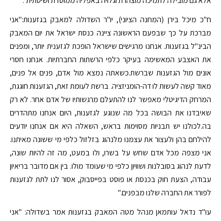
אלא גם מובילה לתמיכה מוצהרת וגלויה באפליה ממוסדת ושיטתית".
ח"כ מיכל בירן (המחנה הציוני), יו"ר השדולה למאבק בגזענות:"אני
מברכת על כך שבפעם הראשונה ציינה כנסת ישראל את יום המאבק
הבינ"ל בגזענות. אנחנו מרגישים שישראל הופכת לגזענית יותר, ומפנים
את האצבע המאשימה בעיקר כלפי הרשתות החברתיות. אנחנו חסרי
אונים מול הגזענות שברשת.כשאתה נמצא מול אדם, פנים אל פנים,
מאוד קשה לעשות לו דה-הומניזציה. ברשת לעומת זאת, הגזענות חוגגת,
המרחק הדיגיטלי מאפשר לנו להתעלם מרגשותיו של אדם אחר. לא רק
שאיבדנו את הבושה בכל מה שנוגע לגזענות, היום אנחנו מתהדרים
בה.לכולנו יש תבניות מסוימות בראש, השאלה היא אם אנחנו יודעים
להילחם בהן ולעצור את עצמנו מלנהוג בזלזול כלפי מי ששונה מאיתנו.
אני מצפה מכל אדם שחש על בשרו, ולו במעט, מה זה להיות שונה,
לדעת לנהוג בסובלנות ושוויון כלפי מי שעומד מולו. בין אם מדובר בריאיון
עבודה, הצעת חוק בכנסת או פוסט בפייסבוק, אסור לנו לתת לגזענות
לפורר את החברה שלנו מבפנים."
עו"ד נדאל עותמאן מנהל מטה המאבק בגזענות אמר בשדולה: "אני