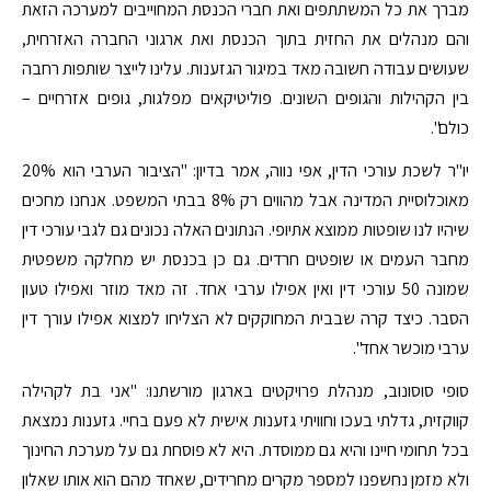
מברך את כל המשתתפים ואת חברי הכנסת המחוייבים למערכה הזאת
והם מנהלים את החזית בתוך הכנסת ואת ארגוני החברה האזרחית,
שעושים עבודה חשובה מאד במיגור הגזענות. עלינו לייצר שותפות רחבה
בין הקהילות והגופים השונים. פוליטיקאים מפלגות, גופים אזרחיים –
כולם".
יו"ר לשכת עורכי הדין, אפי נווה, אמר בדיון: "הציבור הערבי הוא 20%
מאוכלוסיית המדינה אבל מהווים רק 8% בבתי המשפט. אנחנו מחכים
שיהיו לנו שופטות ממוצא אתיופי. הנתונים האלה נכונים גם לגבי עורכי דין
מחבר העמים או שופטים חרדים. גם כן בכנסת יש מחלקה משפטית
שמונה 50 עורכי דין ואין אפילו ערבי אחד. זה מאד מוזר ואפילו טעון
הסבר. כיצד קרה שבבית המחוקקים לא הצליחו למצוא אפילו עורך דין
ערבי מוכשר אחד".
סופי סוסונוב, מנהלת פרויקטים בארגון מורשתנו: "אני בת לקהילה
קווקזית, גדלתי בעכו וחוויתי גזענות אישית לא פעם בחיי. גזענות נמצאת
בכל תחומי חיינו והיא גם ממוסדת. היא לא פוסחת גם על מערכת החינוך
ולא מזמן נחשפנו למספר מקרים מחרידים, שאחד מהם הוא אותו שאלון