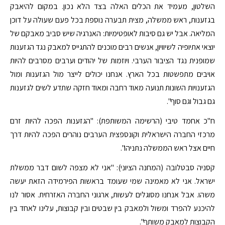
השלטון, מעמיד את הכלים האלה בצד הלא נכון. במקום להיאבק
בגזענות, ראש ממשלה, מצית תבערה נוספת בכל פעם שעולה על דוכן
המליאה. אבל יש גם סיבות לאופטימיות: האנרגיה שיש סביב מאבקם של
יוצאי אתיופיה לשיוויון, אנשים רבים מוכנים להתגייס למאבק נגד הגזענות
שמופנית נגד הציבור הערבי. ויוזמות של יהודים וערבים מסרבים להיות
אויבים מתפשטות בכל הארץ. אנחנו יכולים לייצר מול הגזענות ומול
הגזענויות השונות תנועה מאוד רחבה ומאוד חזקה שתדע לשים לגזענות
גם גבול וגם סוף".
ח"כ אחמד טיבי (הרשימה המשותפת): "הגזענות הפכה להיות זרם
מרכזי החברה הישראלית וקונספצית הערבים נוהרים הפכה להיות דרך
חיים אצל ראש הממשלה נתניהו".
קסניה סבטלובה (המחנה הציוני): "אני לא מצפה לשום דבר ממשלת
ישראל. אני לא מאמינה שמי שעומד בראשות הפירמידה הזאת יעשה
משהו. אבל אנחנו מסוגלים לעשות, ארגוני החברה האזרחית. אסור לנו
להיכנע להפרד ומשול ולמאבק בין שבטים ובין קבוצות, עלינו לאחד בין
הקבוצות למאבק משותף".