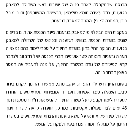
הכנסת שהתקבלה לאחר פנייה של יושבות ראש השדולה למאבק
בגזענות, ח"כ עאידה תומא-סולימאן (הרשימה המשותפת) וח"כ מיכל
בירן (המחנה הציוני) והמטה למאבק בגזענות.
בעקבות היום הבינלאומי למאבק בגזענות ציינה הכנסת את היום בדיונים
שונים בוועדות הכנסת בנושא הגזענות ובכינוס של השדולה למאבק
בגזענות. הבוקר החל בדיון בוועדת החינוך על ספרי לימוד בהם נמצאות
הערות גזעניות והנצחת סטריאוטיפים. חברי הכנסת יואל רוזבזוב ולנדבר
קראו לפיטורים של גורם במשרד החינוך, על מנת להעביר את המסר
באופן הברור ביותר.
בסיום הדיון דרש יו"ר הוועדה, יעקב מרגי, ממשרד החינוך לקדם בירור
סביב השאלה כיצד אמירות גזעניות המנציחות סטריאוטיפים הוחדרו
לספרי הלימוד וקבע כי על משרד החינוך להגיש את דו"ח המסקנות תוך
45 ימים לצד פעולות אקטיביות. כמו כן, הוועדה קראה לשר החינוך
לשקול מינוי של אחראי על נושא גזענות והנצחת סטריאוטיפים במשרד
החינוך על מנת להתמודד עם הבעיה ולפקח על הנושא.