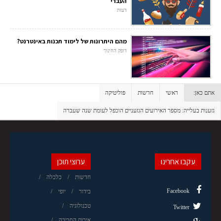
העברי
דעות
מהם היתרונות של לימוד תכנות באינטרנט?
דופק החינוך
אתם כאן:
ראשי
חדשות
פוליטיקה
גזענות בעלייה: מספר האירועים הגזעניים הוכפל לעומת שנה שעברה
עקבו אחרינו
ערוצי תוכן
חדשות
כלכלה
Facebook
בידור
יופי
טכנולוגיה
Twitter
איכות הסביבה