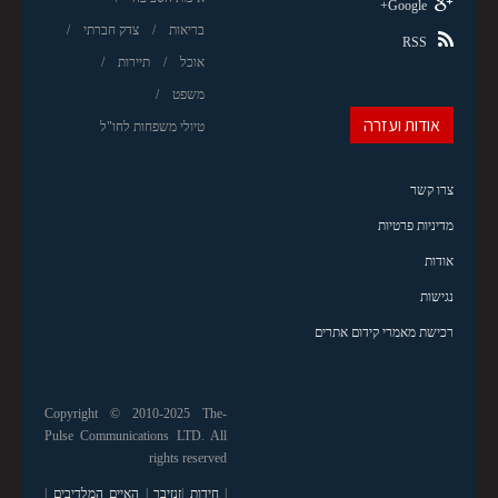
Google+
בריאות
צדק חברתי
RSS
אוכל
תיירות
משפט
אודות ועזרה
טיולי משפחות לחו"ל
צרו קשר
מדיניות פרטיות
אודות
נגישות
רכישת מאמרי קידום אתרים
Copyright © 2010-2025 The-
Pulse Communications LTD. All
rights reserved
|
חידות
|
זנזיבר
|
האיים המלדיבים
|