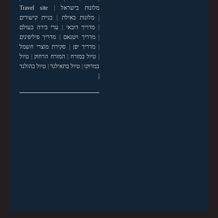
מלונות בישראל
|
Travel site
|
מלונות באילת
|
בניית קישורים
|
מדריך דובאי
|
ערי בירה בעולם
|
מדריך ויטנאם
|
מדריך פיליפינים
|
מדריך יפן
|
סקירת מוצרי חשמל
|
טיול במזרח
|
המזרח הרחוק
|
טיול
במרוקו
|
טיול בתאילנד
|
טיול בהולנד
|