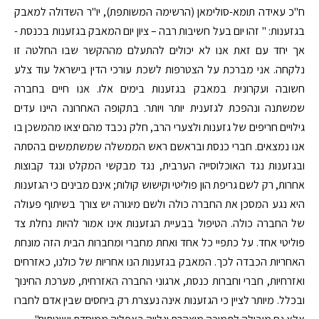
ח"כ עאידה תומא-סולימאן (הרשימה המשותפת), יו"ר השדולה למאבק
בגזענות: " זהו יום בעל חשיבות רבה – ציון יום המאבק בגזענות בכנסת -
אך יחד עם זאת אנו לא יכולים להתעלם מההקשר שבו החלטה זו
נלקחה. אני מברכת על הצטרפות לשכת עורכי הדין בישראל עוד צלע
חשובה ועקרונית במאבק בגזענות בימים אלו. אנו חיים בחברה
שמשתנה ונהפכת לגזענית יותר ויותר. בתקופה האחרונה היינו עדים
גילויים חריפים של גזענות ולצערי הרב, חלק נכבד מהם יצאו מהמשכן בו
אנו נמצאים. חברי כנסת ובראשם ראש הממשלה שמשתמשים בהסתה
ובגזענות נגד האוכלוסייה הערבית, נגד מבקשי המקלט ונגד קבוצות
אחרות, רק לשם גריפת הון פוליטי וקישוש קולות; אינם מבינים כי הגזענות
היא נגע המסכן את החברה כולה ולשם מיגורה יש צורך בשיתוף פעולה
של החברה כולה. הטיפול בבעיית הגזענות אינו אמור להיות נחלת צד
פוליטי אחד. על כתפיי כל אחד ואחת מחברי ומחברות הבית הזה מונחת
האחריות הכבדה לכך. המאבק בגזענות הנו אחריות של כולנו, כאזרחים
ואזרחיות, חברי וחברות כנסת, ארגוני החברה האזרחית, מערכת החינוך
ובכלל. מיותר לציין כי הגזענות אינה נעצרת רק ביחסים שבין אדם לחברו