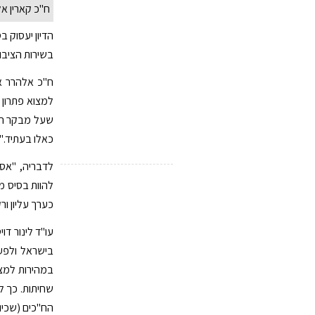
ח"כ קארין אל
הדיון יעסוק ב
בשירות הציבור
ח"כ אלהרר א
למצוא פתרון 
שעל מבקר המד
כאלו בעתיד."
לדבריה, "אסו
להוות בסיס מ
כערך עליון ו
בישראל ולפעו
במהירות למצי
שחיתות. כך ל
הח"כים (שכיו