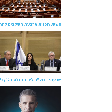
חשש: תכנית ארבעת השלבים להרס
יש עתיד-תל"ם ליו"ר הכנסת גנץ: