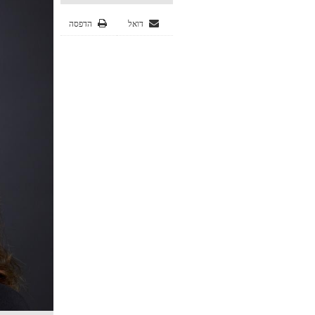
דואל
הדפסה