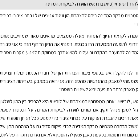
הרר (יש עתיד), יושבת ראש הוועדה לביקורת המדינה
סמכויות מבקר המדינה ביחס להצהרות הון וניגוד עניינים של נבחרי ציבור ובכירים
י.
מרה לקראת הדיון: "התחקיר מעלה ממצאים מדאיגים מאוד שמחייבים אותנו
דחוף לתופעה המכוערת הזו בכנסת. זימנתי את הדיון הדחוף הזה כי אני סבורה
ינה להתערב בהקדם וכי עלינו למצוא דרך כמחוקקים למנוע מקרים נוספים
ר לנו להקל ראש בכספי ציבור והצהרות הון של חברי הכנסת יכולות וצריכות
שמעותי למאבק בהתנהגויות מהסוג הזה. אני רואה במאבק בשחיתות הציבורית
רק מאבק נרחב בתופעה יביא לשינויים בשטח."
עו"ד לינור דויטש, לובי99: "אחת ממטרותיו המוצהרות של לובי99 היא להפריד בין ההון לשלטון
ל למען מנהל תקין. אנו מודים לוועדה לביקורת המדינה על הנכונות לפעול
את דרכים להגברת הפיקוח על נבחרי ציבור כדי למנוע ככל הניתן תופעות של
משל הרחבת סמכויות מבקר המדינה לכדי פיקוח סדיר גם על הצהרות ההון של
ם מונחות חתומות בכספת כאבן שאין לה הופכין אלא אם נערכת חקירה פלילית),