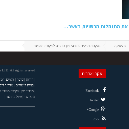
ר את התנהלות הרשויות באשר…
פוליטיקה
בעקבות תחקיר עובדה: דיון בוועדה לביקורת המדינה
LTD. All rights reserved
עקבו אחרינו
|
חידות
|
זנזיבר
|
האיים המל
|
בניית קישורים
|
מדריך דוב
Facebook
|
מדריך יפן
|
סקירת מוצרי 
בתאילנד
|
טיול בהולנד |
Twitter
Google+
RSS