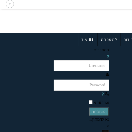
ידור
למשפחה
עוד
התחברות
זכור אותי
התחברות
נא להמתין...
×