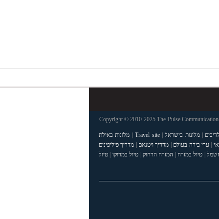
Copyright © 2010-2025 The-Pulse Communications 
דיבים
|
מלונות בישראל
|
Travel site
|
מלונות באילת
אי
|
ערי בירה בעולם
|
מדריך ויטנאם
|
מדריך פיליפינים
חשמל
|
טיול במזרח
|
המזרח הרחוק
|
טיול במרוקו
|
טיול