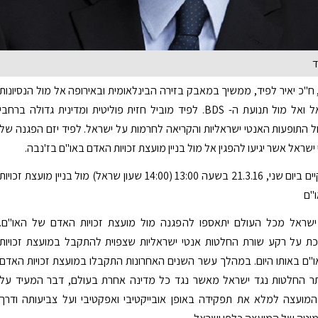
ד
', ח"כ יאיר לפיד, ממשיך במאבק בזירה הבינלאומית ובאירופה אל מול הנסיונות
לפגוע בישראל ואל מול תנועת ה- BDS. לפיד מוביל חזית פוליטית ומדינית גדולה ברחבי
ל התופעות האנטי ישראליות והקריאה לחרמות על ישראל. לפיד יזם הפגנה של
שראל אשר יגיעו להפגין אל מול בניין מועצת זכויות האדם באו"ם בז'נבה.
ההפגנה תתקיים ביום שני, 21.3.16 בשעה 13:00 (14:00 שעון שראל) מול בניין מועצת זכויות
"ם
ישראל מכל העולם יתאספו להפגנה מול מועצת זכויות האדם של האו"ם.
ת על רקע שורת החלטות אנטי ישראליות שצפוית להתקבל במועצת זכויות
ם באותו היום. במהלך עשר השנים האחרונות התקבלו במועצת זכויות האדם
תר החלטות נגד ישראל מאשר נגד כל מדינה אחרת בעולם, דבר המעיד על
מועצה למלא את תפקידה באופן אובייקטיבי ואפקטיבי ועל צביעותה ודרך