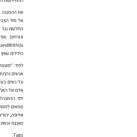
ההתייחסות המ
את ההפגנה יז
אל מול הצבי
החלטות נגד י
אזרחים מוד
הידידות שוויץ
לפיד: "מועצת
אנשים נהרגים 
על נשים בעירא
אדם של האו"ם
יחד. ההתנהלו
מתאים למטרה 
אירופה, יהודי
מועצת זכויות
Tags: