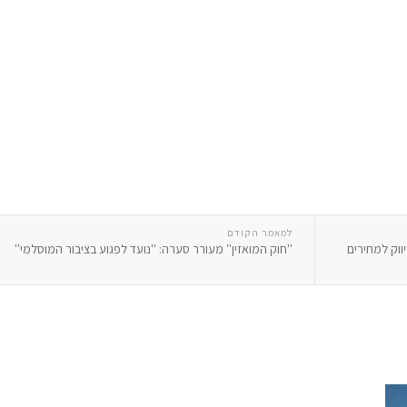
למאמר הקודם
וק למחירים
''חוק המואזין'' מעורר סערה: ''נועד לפגוע בציבור המוסלמי''