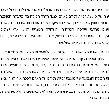
וטה של המועצה כלפי ישראל.
ם לפיד יחד עם שורה של ארגונים פרו ישראלים שמבקשים להרים קול צעקה
עות של מועצת זכויות האדם באו"ם וכנגד הדרך המוטה בה מקבלת המועצה
שראל באופן שיטתי לאורך השנים ובעיקר בשנים האחרונות. את ההפגנה ארגנו
אגים מרחבי אירופה והמזה"ת, השדולה הנוצרית למען ארץ ישראל,
StandWithUs, ארגון הסטדונטים היהודי האירופאי, ארגון הסטודנטים היהודי העולמי, ארגון
 ישראל, ההסתדרות הציונית העולמית
 זכויות האדם של האו"ם איבדה מזמן את הלגיטימיות שלה. בזמן שמאות אלפי
ומיליון נוספים נעקרו בסוריה, בזמן שטרוריסטים עורפים ראשים וכופים עבדות
ק ובזמן שחירויות בסיסיות הן חלום רחוק עבור מיליוני אנשים, מועצת זכויות
 גינתה את מדינת ישראל יותר פעמים מאשר גינתה את שאר מדינות העולם גם
ת המוטה והצבועה של מועצת זכויות האדם של האו"ם הפכה אותו לגוף שאינו
של שמירת זכויות האדם. אנחנו נגיע לז'נבה, מאות תומכי ישראל מכל רחבי
ם ונוצרים כדי למחות נגד הצביעות והפעילות הלא אובייקטיבית והלא מידתית של
 האדם באו"ם"