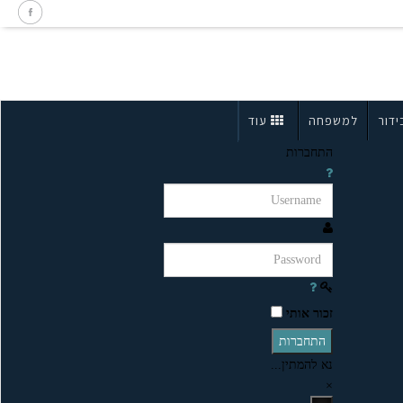
ידור
למשפחה
עוד
התחברות
זכור אותי
התחברות
נא להמתין...
×