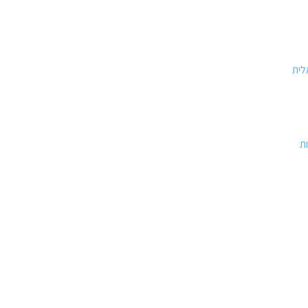
לית
ת