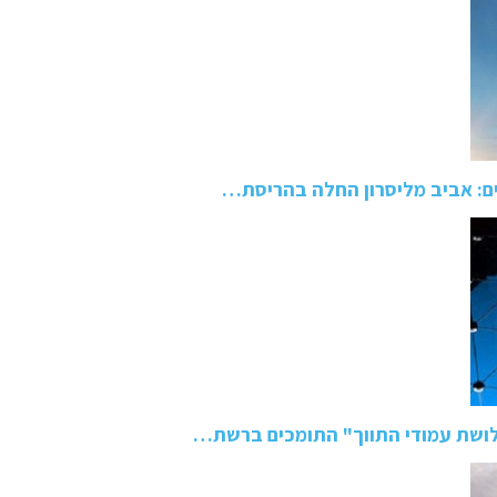
ם: אביב מליסרון החלה בהריסת…
ושת עמודי התווך" התומכים ברשת…