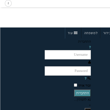
ידור
למשפחה
עוד
התחברות
זכור אותי
התחברות
נא להמתין...
×