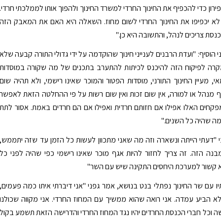
ירון כדי להכפיף את החינוך החרדי למשרד החינוך ולהפוך אותו לממלכתי חרדי.
 לא יכפיפו את החינוך החרדי לשום מחוז. השאלה היא האם את המאבק הזה
נסת צריכים לנהל, והתשובה היא כן."
 הוסיף: "ועדת הרבנים לענייני חינוך שהוקדמה על ידי גדולי התורה קבעה שלא
רה לפיקוח הזה להיכנס לכיתות להתערב בתכנים של מה שקורה במוסדות
י, מעיין החינוך התורני, מוסדות הפטור והמוכר שאינו רישמי, ולא תהיה שום
מנהל או למורה, אין שום זכות ואין שום רשות על פי ההחלטה הזאת לאפשר
קחים האלו אפילו אם חזותם חרדית ואפילו אם הם חרדים באמת. אסור לתת
ה שהיה כל השנים."
י "דעתי הייתה ונשארה וזה מה שאני מתכוון לעשות כל הזמן עד שזה יתממש,
ה הזה. זה צריך לחזור להיות אגף מוכר שאינו רישמי כפי שהיה לפני כל
א קשור למערכת היחסים התקינה שיש עם השר"
יו עם שר החינוך נפתלי בנט בנושא, אמר גפני "אני דיברתי איתו כמה פעמים,
א הביע עמדה. אני רואה שהוא ממשיך עם המחוז החרדי. אני מקווה שכולנו
 וכל חברי הכנסת החרדים יהיו נגד המחוז החרדי והדרישה הזאת תשמע בקול