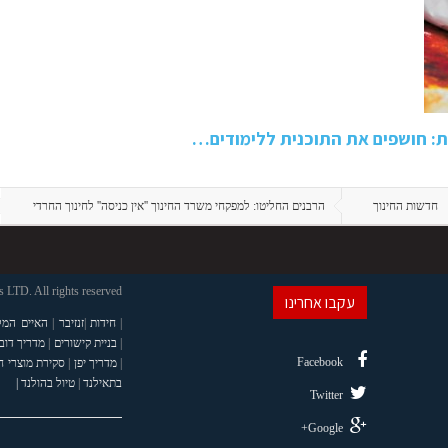
: חושפים את התוכנית ללימודים…
חדשות החינוך
הרבנים החליטו: למפקחי משרד החינוך ''אין כניסה'' לחינוך החרדי
LTD. All rights reserved
עקבו אחרינו
|
חידות
|
זנזיבר
|
האיים המל
|
בניית קישורים
|
מדריך דוב
Facebook
|
מדריך יפן
|
סקירת מוצרי 
בתאילנד
|
טיול בהולנד |
Twitter
Google+