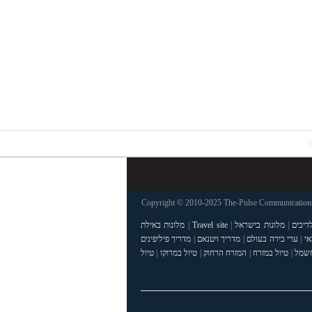
Copyright © 2010-2025 The-Pulse Communications 
דיבים
|
מלונות בישראל
|
Travel site
|
מלונות באילת
אי
|
ערי בירה בעולם
|
מדריך ויטנאם
|
מדריך פיליפינים
חשמל
|
טיול במזרח
|
המזרח הרחוק
|
טיול במרוקו
|
טיול