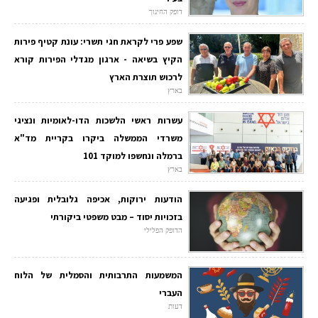
דופק החינוך
שפע פרי לקראת חגי תשרי: עונת קטיף פירות
הקיץ בשיאה - ארגון מגדלי הפירות קורא
לרכוש תוצרת הארץ
בארץ
עשרות ראשי הלשכות הדו-לאומיות ונציגי
משרדי הממשלה ביקרו בקריית מד"א
ברמלה ונחשפו למוקד 101
בארץ
הודעות ירוקות, אכיפה גלובלית ופגיעה
בזכויות יסוד – מבט משפטי ביקורתי
הדופק הפלילי
המשמעות התרבותית והסמלית של הלוח
העברי
דעות