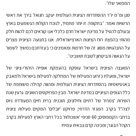
המפואר שלו״.
סגן ומ״מ יו״ר ההסתדרות הציונית העולמית יעקב חגואל בירך את ראשי
הרשויות ואמר: ״בתקופה זו יותר מתמיד, לנוכח הקולות הנשמעים בארץ
ובעולם להטיל על מדינת ישראל חרם כלכלי אנו קוראים לכם להוות חלק
מהותי בהפצת רוח הציונות הארצישראלית. אנו בתנועה הציונית מצרים
על התנהגויות מסוג זה של חרמות ומאמינים כי בעזרתכם נמשיך לשמור
על הגאווה והביטחון לטובת תושבינו״.
המועצה הציונית בישראל עוסקת בהעמקת אופייה היהודי-ציוני של
ישראל, ופועלת כזרוע הפעילות של המחלקה לפעילות בישראל ולמאבק
באנטישמיות בהסתדרות הציונית העולמית ומהווה קהילה משותפת של
כלל הגופים הציוניים במדינת ישראל. מבין הפרויקטים השונים: גרעין שנת
השירות 'צמרת' של דתיים וחילונים; תוכנית ברית חיים המעודדת גיוס
לצה"ל בקרב המגזר הדרוזי; פרויקט 'יובלים' המקיים פעילות ציונית
ברחבי הקמפוסים; 60 סניפי 'אשכולות' בכל רחבי הארץ לפעילות בקרב
הקהל הבוגר; ומכינה קדם צבאית עמיחי.