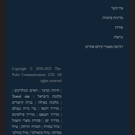
צרו קשר
מדיניות פרטיות
אודות
נגישות
רכישת מאמרי קידום אתרים
Copyright © 2010-2025 The-
Pulse Communications LTD. All
rights reserved
|
חידות
|
זנזיבר
|
האיים המלדיבים
|
מלונות בישראל
|
Travel site
|
מלונות באילת
|
בניית קישורים
|
מדריך דובאי
|
ערי בירה בעולם
|
מדריך ויטנאם
|
מדריך פיליפינים
|
מדריך יפן
|
סקירת מוצרי חשמל
|
טיול במזרח
|
המזרח הרחוק
|
טיול
במרוקו
|
טיול בתאילנד
|
טיול בהולנד