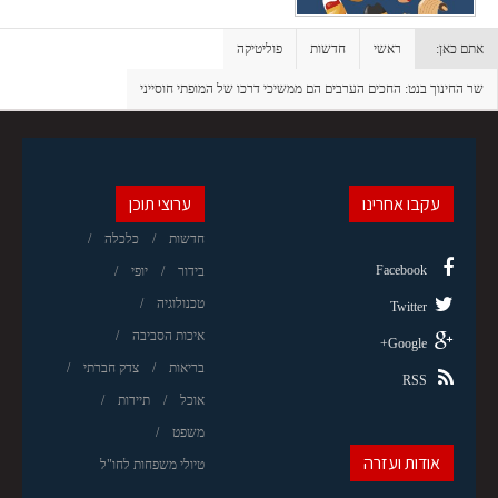
אתם כאן:
ראשי
חדשות
פוליטיקה
שר החינוך בנט: החכים הערבים הם ממשיכי דרכו של המופתי חוסייני
עקבו אחרינו
ערוצי תוכן
חדשות
כלכלה
Facebook
בידור
יופי
טכנולוגיה
Twitter
איכות הסביבה
Google+
בריאות
צדק חברתי
RSS
אוכל
תיירות
משפט
אודות ועזרה
טיולי משפחות לחו"ל