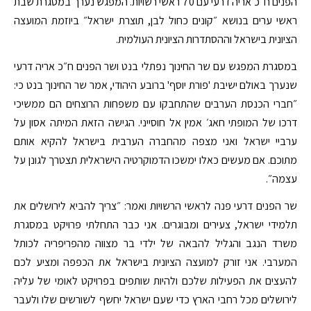
הפנים ח״כ אריה דרעי עם 70 ראשי רשויות. המפגש נערך במסגרת שבת
ראשי ערים בנושא ״קונים כחול לבן, תוצרת ישראל״ ביוזמת המועצה
הציונית בישראל וההסתדרות הציונית העולמית.
במסגרת המפגש עם שר החינוך נפתלי בנט ושר הפנים ח״כ אריה דרעי
שנערך באולם ישיבת 'פורת יוסף' ברובע היהודי, אמר שר החינוך בנט כי:
״חברי הכנסת הערבים שהתחבקו עם משפחות הרוצחים הם ממשיכי
דרכו של המופתי חאג׳ אמין אל חוסייני. הגישה הזאת המיתה אסון על
ערביי ישראל ואני מצפה מהחברה הערבית בישראל להקיא אותם
מתוכם. אם מעשים כאלו ימשכו הדמוקרטיה הישראלית תצטרך לגונן על
עצמה״.
שר הפנים דרעי פנה לראשי הרשויות ואמר: ״צריך להביא לירושלים את
תלמידי ישראל, צעירים ומבוגרים. אני כבר התחלתי פרויקט במסגרת
משרד הנגב והגליל להבאה של ילדי בר מצווה מהפריפריה לכותל
המערבי. אני זורק למועצה הציונית בישראל את הכפפה ומציע לכם
להעצים את הפעילות שלכם ולהיות שותפים בפרויקט לאומי של עליה
לירושלים מכל רחבי הארץ כדי שעם ישראל יחשף לשורשים שלו ולעבר