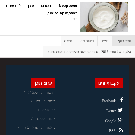
Neopower: המרכז שלך לחדשנות
באסתטיקה רפואית
טיפוח
אתם כאן:
ראשי
טיפוח ויופי
טיפוח
הלקים של חורף 2016 - סידרה חדשה בהשראת אומנות גרפיטי
עקבו אחרינו
ערוצי תוכן
חדשות
כלכלה
Facebook
בידור
יופי
טכנולוגיה
Twitter
איכות הסביבה
Google+
בריאות
צדק חברתי
RSS