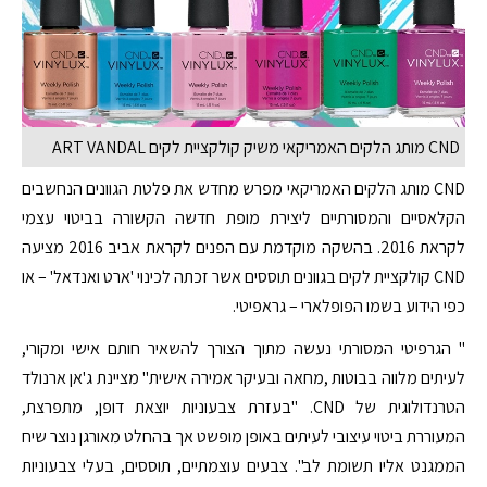
CND מותג הלקים האמריקאי משיק קולקציית לקים ART VANDAL
CND מותג הלקים האמריקאי מפרש מחדש את פלטת הגוונים הנחשבים
הקלאסיים והמסורתיים ליצירת מופת חדשה הקשורה בביטוי עצמי
לקראת 2016. בהשקה מוקדמת עם הפנים לקראת אביב 2016 מציעה
CND קולקציית לקים בגוונים תוססים אשר זכתה לכינוי 'ארט ואנדאל' – או
כפי הידוע בשמו הפופלארי – גראפיטי.
" הגרפיטי המסורתי נעשה מתוך הצורך להשאיר חותם אישי ומקורי,
לעיתים מלווה בבוטות ,מחאה ובעיקר אמירה אישית" מציינת ג'אן ארנולד
הטרנדולוגית של CND. "בעזרת צבעוניות יוצאת דופן, מתפרצת,
המעוררת ביטוי עיצובי לעיתים באופן מופשט אך בהחלט מאורגן נוצר שיח
הממגנט אליו תשומת לב". צבעים עוצמתיים, תוססים, בעלי צבעוניות