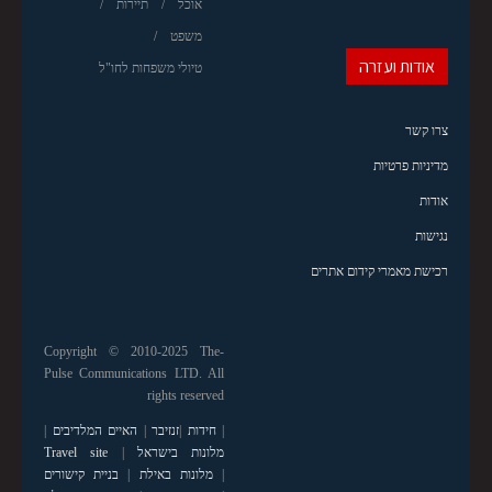
אוכל
תיירות
משפט
אודות ועזרה
טיולי משפחות לחו"ל
צרו קשר
מדיניות פרטיות
אודות
נגישות
רכישת מאמרי קידום אתרים
Copyright © 2010-2025 The-
Pulse Communications LTD. All
rights reserved
|
חידות
|
זנזיבר
|
האיים המלדיבים
|
מלונות בישראל
|
Travel site
|
מלונות באילת
|
בניית קישורים