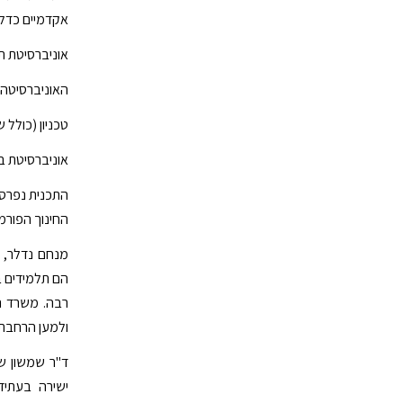
אקדמיים כדלק
אוניברסיטת ת
האוניברסיטה 
טכניון (כולל
אוניברסיטת בן 
התכנית נפרסת
החינוך הפורמ
מנחם נדלר, מ
הם תלמידים ב
רבה. משרד הח
ולמען הרחבת 
ד"ר שמשון ש
ישירה בעתיד