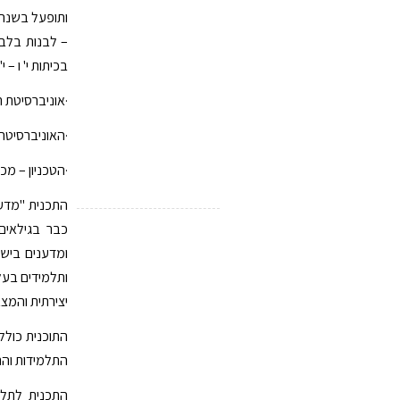
ותופעל בשנה"
– לבנות בלבד
בכיתות י' ו 
·אוניברסיטת 
·האוניברסיטה
·הטכניון – מכו
התכנית "מדענ
כבר בגילאים
ומדענים בישר
ותלמידים בעל
יצירתית והמצ
התוכנית כולל
התלמידות והת
התכנית לתלמ