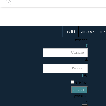
ידור
למשפחה
עוד
התחברות
זכור אותי
התחברות
נא להמתין...
×