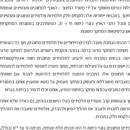
לות כמיזם משותף על ידי משרד החינוך – האגף למחוננים ומצטיינים ועמותת
ינוך. בתכניות ייחודיות אלה לוקחים חלק תלמידות ותלמידים מחוננים ומצטיינים
 ומכל רחבי הארץ בוגרי כיתות ח' ו- ט', המשתלבים במסגרות המחקריות
וניברסיטאות המחקר השונות.
 תכנית הנותנת מענה לצרכים הייחודיים של תלמידים מחוננים, תוך כדי העשרת
 חשיפה למחקר מדעי ברמה גבוהה והקניית כישורים הנדרשים למחקר מדעי
שה בבסיס התכנית היא להציע לתלמידים מחוננים חוויה אינטלקטואלית
ה יושם דגש גם על פעילות חברתית, מתוך מטרה לאפשר לתלמידים להתפתח
ני תחומים אלו. התכנית מזמנת לתלמידים הזדמנות לעבוד עם מומחה
עבדות משוכללות ולעסוק במחקר מעמיק על נושא שמעניין אותם. במסגרת
דים כותבים עבודות מחקר בתחומי המדע, אותם יוכלו להמיר בבחינת בגרות.
 ובעמותת קרב מעודדים תלמידים בעלי הישגים גבוהים, גם כאלה שלא אותרו
ירשם לתכנית ולעבור את תהליך המיון ולהיבדק, ותלמידים שיעברו את התהליך
 לקחת חלק בתכנית.
ים מחוננים בוגרי כיתות ח' היא תכנית תלת שנתית, מכיתה ט' עד י"א (כולל),