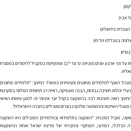
מן:
ל אביב
העברית בירושלים
 שלוחה במכללת תל חי)
גוריון
 על פני ארבע שנים (מכיתה ט' עד י"ב) ומתקיימת במקביל ללימודים במסגרת
אלית.
נהל האגף לתלמידים מחוננים ומצטיינים במשרד החינוך: "תלמידים מחוננים
עלי יכולות חשיבה גבוהות, הבנה מעמיקה, ראייה רב תחומית המלווה בסקרנות
ינוך רואה חשיבות רבה בהשקעה בקהל יעד איכותי זה למען טיפוחו האישי
מעגלי השייכות וההשפעה שלהם כבוגרים ומובילים בחברה הישראלית".
ושני, מוביל התכנית: "השקעה בתלמידות ובתלמידים המובילים היא השקעה
ה הכלכלי, המדעי, המחקרי והחברתי של מדינת ישראל ואחת ההשקעות