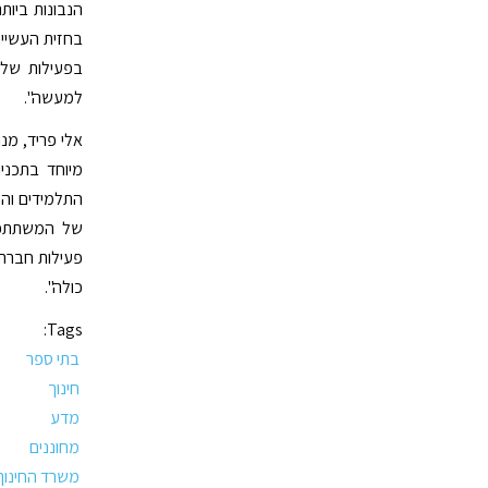
הנבונות ביות
בחזית העשייה
בפעילות שלנ
למעשה".
אלי פריד, מנה
מיוחד בתכני
התלמידים והת
של המשתתפים
פעילות חברתי
כולה".
Tags:
בתי ספר
חינוך
מדע
מחוננים
משרד החינוך