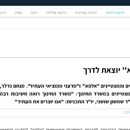
חדשות החינוך
חדשות בטחוניות
חדשות פליליות
דעות
בארץ
חדשו
'' יוצאת לדרך
והמצטיינים "אלפא" ו"מדעני וממציאי העתיד". מנחם נדלר,
מצטיינים במשרד החינוך: "משרד החינוך רואה חשיבות רבה
 שמשון שושני, יו"ר התכניות: "אנו יוצרים את העתיד"
פתחה ההרשמה לתכניות המחוננים והמצטיינים "אלפא" ו"מדעני וממציאי