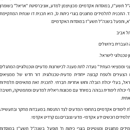
ל תשע"ז, במוסדות אקדמיים: מכון ויצמן למדע, אוניברסיטת "אריאל" בשומרון
. התכנית לתלמידים מחוננים בוגרי כיתות ט', היא תכנית דו שנתית המתקיימת
– י"א, ותפעל בשנה"ל תשע"ז במוסדות האקדמיים:
תל אביב
 העברית בירושלים
ן טכנולוגי לישראל.
י וממציאי העתיד" נועדה לתת מענה לכישרונות מדעיים וטכנולוגיים המתגלים
 הצעירים ולטפח קבוצה ייחודית מדעית-טכנולוגית: דור חדש של ממציאים
אל, בעלי יכולת הובלה וחוש אחריות חברתי. לתכנית זאת מתאימים תלמידות
י יכולת לימודית גבוהה במיוחד עם מכוונות ריאלית למדעים ומתמטיקה, חשיבה
אתית.
ת לימודים אקדמיים בתחומי המדעים לצד התנסות במעבדות מחקר ובתעשייה.
למידים רוכשים ידע אקדמי- מדעי וצוברים גם קרדיט אקדמי.
ידים מחוננים ומצטיינים בוגרי כיתות ח' תופעל בשנה"ל תשע"ז במוסדות