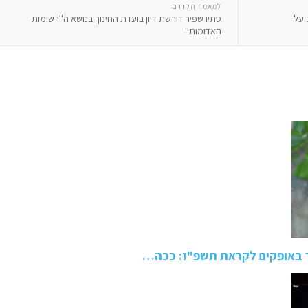
למאמר הקודם
 על
סתיו שפיר דורשת דיון בועדת החינוך בנושא ה''רשימות
האדומות''
 באופקים לקראת תשפ"ז: ככה…