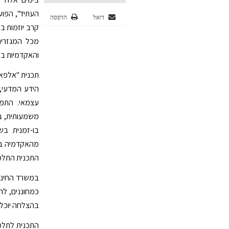
העתיד", הפוע
דואל
הדפסה
קרב יוזמות בח
מכל המגזרים
והאקדמיות בא
תכנית "אלפא"
הידע המדעי,
עצמאי. התפי
משמעותית, ב
בו-זמנית בש
מהאקדמיה במ
התכנית התלמי
במשרד החינוך
כמחוננים, לה
בהצלחה יוכלו
התכנית לתלמיד