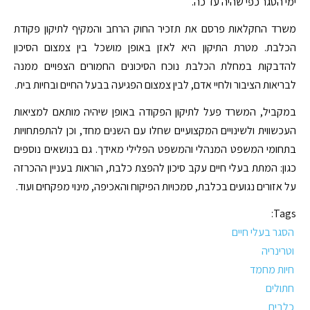
ימי הסגר כפי שהיה עד כה.
משרד החקלאות פרסם את תזכיר החוק הרחב והמקיף לתיקון פקודת
הכלבת. מטרת התיקון היא לאזן באופן מושכל בין צמצום הסיכון
להדבקות במחלת הכלבת נוכח הסיכונים החמורים הצפויים ממנה
לבריאות הציבור ולחיי אדם, לבין צמצום הפגיעה בבעל החיים ובחיות בית.
במקביל, המשרד פעל לתיקון הפקודה באופן שיהיה מותאם למציאות
העכשווית ולשינויים המקצועיים שחלו עם השנים מחד, וכן להתפתחויות
בתחומי המשפט המנהלי והמשפט הפלילי מאידך. גם בנושאים נוספים
כגון: המתת בעלי חיים עקב סיכון להפצת כלבת, הוראות בעניין ההכרזה
על אזורים נגועים בכלבת, סמכויות הפיקוח והאכיפה, מינוי מפקחים ועוד.
Tags:
הסגר בעלי חיים
וטרינריה
חיות מחמד
חתולים
כלבים