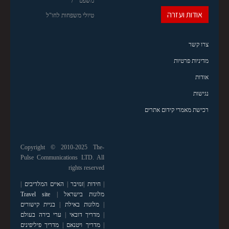
משפט
אודות ועזרה
טיולי משפחות לחו"ל
צרו קשר
מדיניות פרטיות
אודות
נגישות
רכישת מאמרי קידום אתרים
Copyright © 2010-2025 The-
Pulse Communications LTD. All
rights reserved
|
חידות
|
זנזיבר
|
האיים המלדיבים
|
מלונות בישראל
|
Travel site
|
מלונות באילת
|
בניית קישורים
|
מדריך דובאי
|
ערי בירה בעולם
|
מדריך ויטנאם
|
מדריך פיליפינים