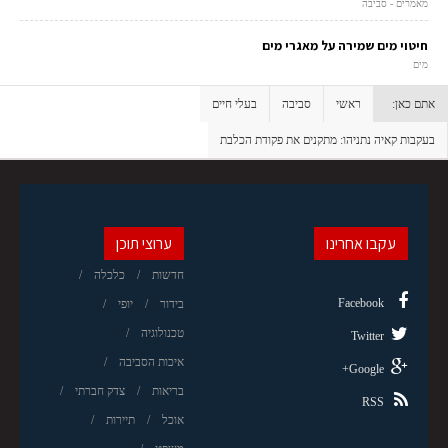
מאמרים - סביבה
חיטוי מים שמירה על מאגרי מים
מים
אתם כאן:
ראשי
סביבה
בעלי חיים
בעקבות קאיה נתניהו: מתקנים את פקודת הכלבת
עקבו אחרינו
ערוצי תוכן
חדשות
כלכלה
Facebook
בידור
יופי
טכנולוגיה
Twitter
איכות הסביבה
Google+
בריאות
צדק חברתי
RSS
אוכל
תיירות