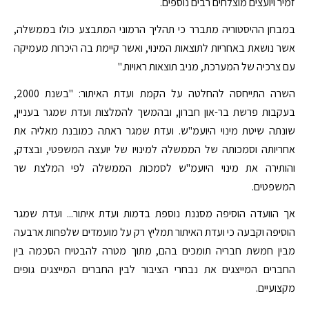
זמיר ויועצים מוצלחים רבים נוספים.
במבחן ההיסטוריה מתברר כי תהליך הרמוני המתבצע כולו בממשלה,
אשר נושאת באחריות לתוצאות המינוי, ואשר קיימת בה היכרות מעמיקה
עם צרכיה של המערכת, מניב תוצאות ראויות."
השרה התייחסה להחלטה על הקמת ועדת האיתור: "בשנת 2000,
בעקבות פרשת בר-און חברון, ובהמשך להמלצות ועדת שמגר בעניין,
שונתה שיטת מינוי היועמ"ש. ועדת שמגר ראתה כמובנת מאליה את
אחריותה וסמכותה של הממשלה למינויו של יועצה המשפטי, ובצדק,
והותירה את מינוי היועמ"ש לסמכות הממשלה לפי המלצת שר
המשפטים.
אך הוועדה הוסיפה מסננת נוספת בדמות ועדת איתור... ועדת שמגר
הוסיפה וקבעה כי ועדת האיתור תמליץ רק על מועמדים שלפחות ארבעה
מבין חמשת חבריה תומכים בהם, מתוך מטרה להבטיח הסכמה בין
החברים המייצגים את נבחרי הציבור לבין החברים המייצגים גופים
מקצועיים.