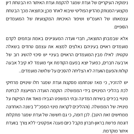
נימוקיה העיקריים של ועדת שמגר להקמת ועדת האיתור היו הבטחת דיון
מקצועי המנותק מהדיון הפוליטי שיבוא לאחר מכן; וכתוצאה מכך הבטחת
עצמאותו של היועמ"ש ושיפור האיכויות המקצועיות של המועמדים
הסופיים.
אלא שבמבחן התוצאה, חברי וועדה המעוניינים באמת ובתמים לקדם
מועמדים ראויים בעיניהם נאלצים למצוא את עצמם טרודים בשאלה
טקטית: לאילו מבין המועמדים הראויים בעיניי יש סיכוי להשיג רוב של
ארבעה חברים, כפועל יוצא בפעם הקודמת אף מועמד לא קיבל אבעה
קולות והפעם הוועדה לא הצליחה להסכים על שלושה מועמדים...
יש להזכיר, כי מאז שנחתמו מסקנות ועדת שמגר חלו שינויים מרחיקי
לכת בהליכי המינויים בידי הממשלה: הוקמה הועדה המייעצת לבחינת
מינויי בכירים בשירות המדינה ובתי המשפט הגבירו מאוד את הפיקוח על
מינוייה של הממשלה. (וההליכים לקראת מינוי המפכ"ל בשנה האחרונה
ממחישים זאת היטב). לכן דומה, כי גם חששה של ועדת שמגר מתקלות
דוגמת פרשת בראון-חברון מקבל כיום מענה אפקטיבי ללא צורך בוועדת
איתור מוקדמת.