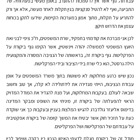
עבודתה. גוף אשר אין לו סמכות להתערב באופן מעשי בפעולותיה של
התביעה, ואף לא להטיל סנקציות בגין תקלות לאחר מעשה, אלא אך ורק
להתריע על תקלות, מתוך אמון במערכות הקיימות, שידעו לתקן בכוחות
עצמן את הדרוש תיקון.
לכן אני מברכת את קודמתי בתפקיד, שרת המשפטים, ח"כ ציפי לבני ואת
היועץ המשפטי לממשלה יהודה ויינשטיין, אשר הקימו גוף ביקורת על
הפרקליטות. גוף ביקורת זה, בראשותה של הנציבה המסורה והמקצועית
הילה גרסטל, הוא כלי שרת בידי הציבור ובידי הפרקליטות.
נכון שיש כרגע מחלוקות לא פשוטות בתוך משרד המשפטים על אופן
עבודת הנציבות, הייתי מגדירה את לידתולידה לא קלה, אך טוב וחשוב
שבאה לעולם. בעקבות המחלוקות, ועל מנת להגדיר את המודל המדויק
הראוי להפעלתה של ביקורת זו, מיניתי את השופט ומבקר המדינה
בדימוס אליעזר גולדברג להגיש המלצות בעניין ובעקבות כך אני שוקדת
כעת על תזכיר חוק אשר יבטיח את המשך קיומה של ביקורת אפקטיבית
על עבודתם של הפרקליטוּת ושל הפרקליטים.
מודל זה של ביקורת מגלם לדעתי האיזון הנכון בין בקרה ושיפור לבין