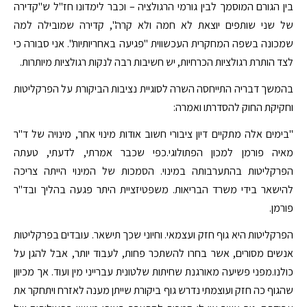
בין הגורם המוסמך לבין גורמי הרגולציה – וכבר לימדונו חז"ל ש"קדירה
של שני שותפים יוצאת לא חמה ולא קרה", קדירה שמובילה למה
שמכונה בשפה המחקרית העכשווית "פגיעה באחריותיות". אני סבורה כי
לצד הותרת רגולציות הכרחיות, יש חשיבות רבה לנקות רגולציות מיותרות.
בהמשך דבריה התייחסה השרה לסוגיית נציבות הביקורת על הפרקליטות
וחקיקת החוק להסדרתו ואמרה:
"בימים אלה מתקיים דיון ציבורי חשוב אודות מינוי אחר, מינויה של ד"ר
מאיה פורמן למכון הפתולוגי.כפי שכבר אמרתי, לדעתי, טעתה
הפרקליטות בהתערבותה במינוי. הסמכות של המינוי הייתה צריכה
להישאר בידי משרד הבריאות. משפטיזציית היתר פגעה בהליך ובד"ר
פורמן.
הפרקליטות היא גוף חזק ועצמאי. וחיוני שכך תישאר. עובדים בפרקליטות
אנשים מסורים, אשר בחרו להשתכר פחות, לעבוד יותר, אבל להגן על
כולנו.מפני פשיעה מאורגנת שחיתות שלטונית עברייני מין ועוד. אך מכיוון
שהגוף כה חזק ועוצמתי נדרש גוף ביקורת שייתן מענה לאזרח ויתחקר את