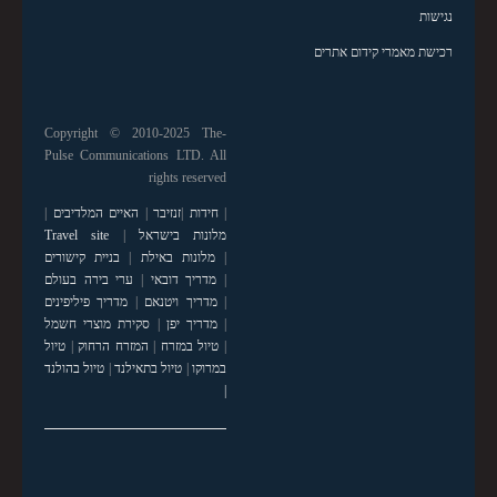
נגישות
רכישת מאמרי קידום אתרים
Copyright © 2010-2025 The-
Pulse Communications LTD. All
rights reserved
|
חידות
|
זנזיבר
|
האיים המלדיבים
|
מלונות בישראל
|
Travel site
|
מלונות באילת
|
בניית קישורים
|
מדריך דובאי
|
ערי בירה בעולם
|
מדריך ויטנאם
|
מדריך פיליפינים
|
מדריך יפן
|
סקירת מוצרי חשמל
|
טיול במזרח
|
המזרח הרחוק
|
טיול
במרוקו
|
טיול בתאילנד
|
טיול בהולנד
|