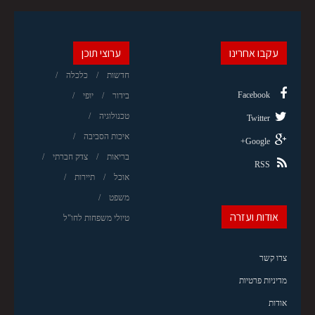
עקבו אחרינו
ערוצי תוכן
חדשות
כלכלה
Facebook
בידור
יופי
טכנולוגיה
Twitter
איכות הסביבה
Google+
בריאות
צדק חברתי
RSS
אוכל
תיירות
משפט
אודות ועזרה
טיולי משפחות לחו"ל
צרו קשר
מדיניות פרטיות
אודות