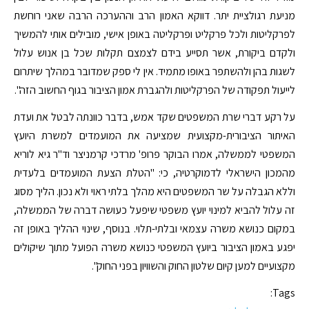
מניעת רגולציית יתר. דווקא האמון הרב וההערכה הרבה שאני רוחשת
לפרקליטות ולכל פרקליט ופרקליטה באופן אישי, מובילים אותי להמשיך
ולקדם ביקורת, אשר תסייע בידם לצמצם תקלות שכל בן אנוש עלול
לשגות בהן ולהשתפר באופו מתמיד. אין לי ספק שמדובר במהלך שיתרום
לייעול תפקודה של הפרקליטות ולהגברת אמון הציבור בגוף החשוב הזה".
על רקע דברי שרת המשפטים שקד אמש, בדבר כוונתה לבטל את ועדת
האיתור הציבורית-מקצועית שמציעה את המועמדים למשרת היועץ
המשפטי לממשלה, אמרו הבוקר פרופ' מרדכי קרמניצר וד"ר גיא לוריא
מהמכון הישראלי לדמוקרטיה, כי: "הטלת הצעת המועמדים בלעדית
וללא הגבלה על שר המשפטים היא מהלך בלתי ראוי ולא נכון. הליך מסוג
זה עלול להביא למינוי יועץ משפטי שיפעל כעושה דברה של הממשלה,
במקום כנושא משרה עצמאי ובלתי-תלוי. בנוסף, שינוי ההליך באופן זה
יפגע באמון הציבור ביועץ המשפטי כנושא משרה הפועל מתוך שיקולים
מקצועיים למען קיום שלטון החוק והשוויון בפני החוק".
Tags: