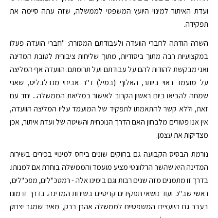
ועדת האיתור למינוי היועץ המשפטי לממשלה, שזה עתה סיימה את
תפקידה.
השרה הודתה לחברי הוועדה ולעבודתם המסורה: "חברי הועדה פעלו
במקצועיות רבה מתוך ביסודיות, מתוך שליחות ציבורית לטובת המדינה
ואני מבקשת להודות להם על עבודתם ועל תרומתם. הוועדה אף המליצה
על מועמד ראוי ביותר, האלוף (במיל) ד"ר אביחי מנדלבליט, שאני
שמחה להביאו ביום ראשון הקרוב לאישור במליאת הממשלה... יחד עם
זאת, וללא קשר להתאמתו לתפקיד של המועמד עליו המליצה הוועדה,
אין אנו פטורים מלבחון האם הדרך הנוכחית והשיטה של ועדת איתור, אכן
מצדיקות את עצמן.
נורמת הבסיס הקבועה גם בחוקים שונים ביחס למינויי בכירים בשירות
המדינה היא שהשר הרלוונטי מציע מועמד והממשלה בוחרת אם למנותו.
בדרך זו מתמנים מזה שנים רבות וגם בימינו אלה - רמטכ"לים, מפכ"לים,
ראשי שב"כ ועוד נושאי תפקידים קריטיים בשירות המדינה. בדרך זו מונו
בעבר גם היועצים המשפטיים לממשלה אהרן ברק, מאיר שמגר יצחק