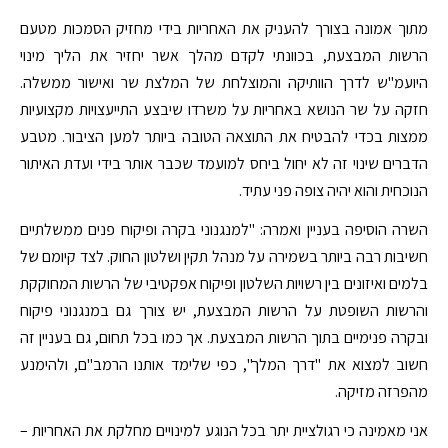
מתוך אמונה בצורך להעניק את האחריות בידי מחזיק הסמכות מטעם
הרשות המבצעת, בכוונתי לקדם מהלך אשר יחזיר את הליך מינוי
היועמ"ש לדרך הוותיקה והמוצלחת של המלצת שר ואישור ממשלה.
חזקה על שר הנושא באחריות על משרדו שיבצע התייעצויות מקצועיות
ממצות בכדי להבטיח את התוצאה הטובה ביותר למען הציבור. מטבע
הדברים שינוי זה לא יחול ביחס למועמד שכבר אותר בידי ועדת האיתור
הנוכחית והוא יהיה צופה פני עתיד.
השרה הוסיפה בעניין ואמרה: "למנגנוני בקרה ופיקוח פנים ממשלתיים
חשיבות רבה ביותר בשמירה על מנהל תקין ושלטון החוק. לצד קיומם של
בלמים ואיזונים בין רשויות השלטון ופיקוח אפקטיבי של הרשות המחוקקת
והרשות השופטת על הרשות המבצעת, יש צורך גם במנגנוני פיקוח
ובקרה פנימיים בתוך הרשות המבצעת. אך כמו בכל תחום, גם בעניין זה
חשוב למצוא את "דרך המלך", כפי שלימד אותנו הרמב"ם, ולהימנע
מהפרזה מזיקה.
אני מאמינה כי רגולציית יתר בכל הנוגע למינויים מחלקת את האחריות –