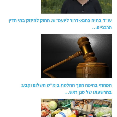
עו"ד בתיה כהנא-דרור ליועמ"ש: החוק לחיזוק בתי הדין
הרבניים…
המחוזי בחיפה הפך החלטת בימ"ש השלום וקבע:
בהרשעתו של סגן ראש…