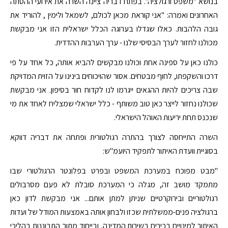
בנושא "משפט ורגולציה". בפתח דבריה ציינה השרה את אירועי ההסתה
האחרונים ואמרה: "אני קוראת מכאן לכולם, לשמאל ולימין , להוריד את
גובה הלהבות. כאלו שגדלו בערוגה הכלל ישראלית הזו אני מבקשת
מכולנו לחזור לערך הבסיסי שלנו - ערך הערבות ההדדית.
כולנו כאן על ספינה אחת וכולנו מבקשים להביא אותה, כל אחד על פי
דרכו והשקפתו, לחוף מבטחים. אסור שהויכוחים בינינו על הזוית המדויקת
שבה צריכים להיות ההגאים ייגרמו לנו לקדוח חור בסיפון. אני מבקשת
שכולנו נחזור לייצר כאן טוב משותף - כלל ישראלי שמצליח לאחד את מי
שנכנס תחת יריעות האוהל הישראלי.
השרה התייחסה לצורך בהתרה רגולטורית ופתחה את דבריה דווקא
בסוגיית וועדת האיתור לתפקיד היועמ"ש:
"מבט מפוכח במערכת המשפט ובפרט בפלונטר הרגולטורי שבו
מתמקד מושב זה, מגלה כי המערכת סובלת לא פעם מסרבולים
רגולטוריים ובירוקרטיים שניתן למתן אותם... אני מבקשת לדון כאן
ברגולציה פנים-ממשלתית שכזו ולבחון אותה באמצעות המודל של ועדות
האיתור למינויים בכירים בשירות המדינה, ובייחוד מתוך התבוננות בהליכי