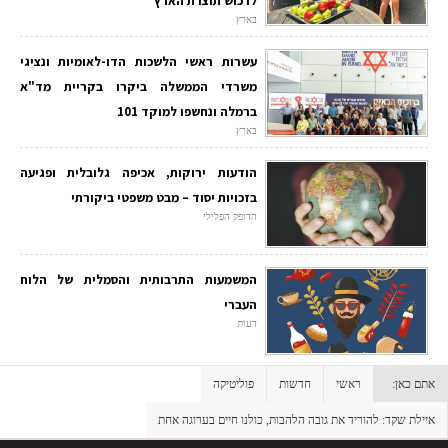
לרכוש תוצרת הארץ
בארץ
עשרות ראשי הלשכות הדו-לאומיות ונציגי
משרדי הממשלה ביקרו בקריית מד"א
ברמלה ונחשפו למוקד 101
בארץ
הודעות ירוקות, אכיפה גלובלית ופגיעה
בזכויות יסוד – מבט משפטי ביקורתי
הדופק הפלילי
המשמעות התרבותית והסמלית של הלוח
העברי
דעות
אתם כאן:
ראשי
חדשות
פוליטיקה
איילת שקד: להוריד את גובה הלהבות, כולנו חיים בערוגה אחת