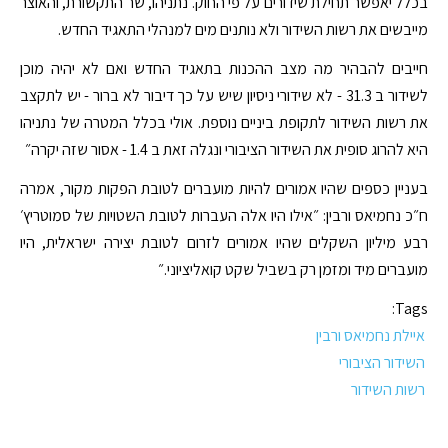
בכלל יאפשר תחילת שידורים על פי החוק. נתניהו, שר התקשורת, והאוצר
מייבשים את רשות השידור ולא נותנים מים למנהלי התאגיד החדש.
חייבים להבהיר מה מצב ההכנות בתאגיד החדש ואם לא יהיה מוכן
לשידור ב 31.3 - לא שידורי ניסיון שיש על כך דיבור לא ברור - יש לתקצב
את רשות השידור לתקופת ביניים נוספת. אולי בכלל המטרה של נתניהו
היא להרוג סופית את השידור הציבורי ונגלה זאת ב 1.4 - אסור שזה יקרה״
בעניין כספים שהיו אמורים להיות מועברים לטובת הפקות מקור, אמרה
ח״כ נחמיאס ורבין: ״אילו היו אלה העברות לטובת השטויות של סמוטריץ׳
רבע מיליון השקלים שהיו אמורים לזרום לטובת יצירה ישראלית, היו
מועברים מיד ומזמן רק בשביל שקט קואליציוני.״
Tags:
איילת נחמיאס ורבין
השידור הציבורי
רשות השידור