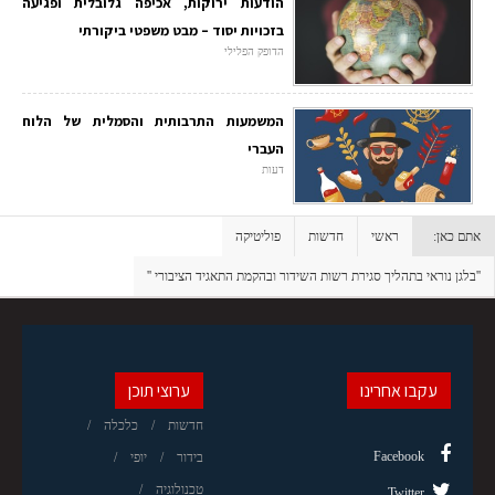
הודעות ירוקות, אכיפה גלובלית ופגיעה
בזכויות יסוד – מבט משפטי ביקורתי
הדופק הפלילי
המשמעות התרבותית והסמלית של הלוח
העברי
דעות
אתם כאן:
ראשי
חדשות
פוליטיקה
''בלגן נוראי בתהליך סגירת רשות השידור ובהקמת התאגיד הציבורי ''
עקבו אחרינו
ערוצי תוכן
חדשות
כלכלה
Facebook
בידור
יופי
טכנולוגיה
Twitter