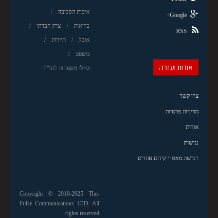
איכות הסביבה
Google+
בריאות
צדק חברתי
RSS
אוכל
תיירות
משפט
אודות ועזרה
טיולי משפחות לחו"ל
צרו קשר
מדיניות פרטיות
אודות
נגישות
רכישת מאמרי קידום אתרים
Copyright © 2010-2025 The-
Pulse Communications LTD. All
rights reserved