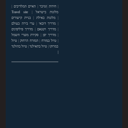
|
חידות
|
זנזיבר
|
האיים המלדיבים
|
מלונות בישראל
|
Travel site
|
מלונות באילת
|
בניית קישורים
|
מדריך דובאי
|
ערי בירה בעולם
|
מדריך ויטנאם
|
מדריך פיליפינים
|
מדריך יפן
|
סקירת מוצרי חשמל
|
טיול במזרח
|
המזרח הרחוק
|
טיול
במרוקו
|
טיול בתאילנד
|
טיול בהולנד
|