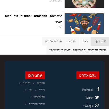
הדופק הפלילי
המשמעות התרבותית והסמלית של הלוח
העברי
דעות
אתם כאן:
ראשי
חדשות
חדשות פליליות
תושבי לוד יפגינו נגד הממשלה: "רוצים ביטחון אישי"
עקבו אחרינו
ערוצי תוכן
חדשות
כלכלה
Facebook
בידור
יופי
טכנולוגיה
Twitter
איכות הסביבה
Google+