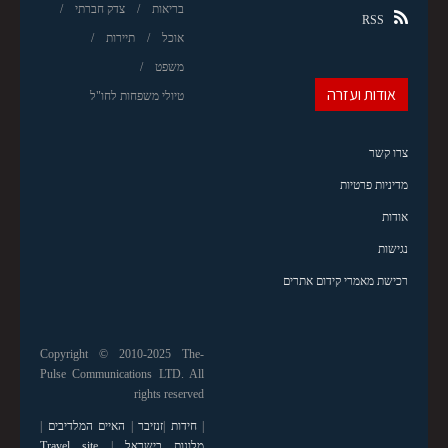
בריאות
צדק חברתי
RSS
אוכל
תיירות
משפט
אודות ועזרה
טיולי משפחות לחו"ל
צרו קשר
מדיניות פרטיות
אודות
נגישות
רכישת מאמרי קידום אתרים
Copyright © 2010-2025 The-
Pulse Communications LTD. All
rights reserved
|
חידות
|
זנזיבר
|
האיים המלדיבים
|
מלונות בישראל
|
Travel site