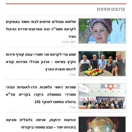
עדכונים אחרונים
שלושה מנהלים חדשים לבתי הספר באופקים
לקראת תשפ"ז: ככה מתרחבת שדרת הניהול
בעיר
דופק החינוך
שפע פרי לקראת חגי תשרי: עונת קטיף פירות
הקיץ בשיאה - ארגון מגדלי הפירות קורא
לרכוש תוצרת הארץ
בארץ
עשרות ראשי הלשכות הדו-לאומיות ונציגי
משרדי הממשלה ביקרו בקריית מד"א
ברמלה ונחשפו למוקד 101
בארץ
הודעות ירוקות, אכיפה גלובלית ופגיעה
בזכויות יסוד – מבט משפטי ביקורתי