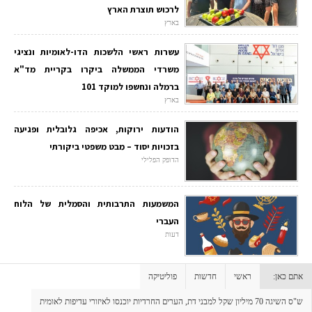
לרכוש תוצרת הארץ
בארץ
עשרות ראשי הלשכות הדו-לאומיות ונציגי
משרדי הממשלה ביקרו בקריית מד"א
ברמלה ונחשפו למוקד 101
בארץ
הודעות ירוקות, אכיפה גלובלית ופגיעה
בזכויות יסוד – מבט משפטי ביקורתי
הדופק הפלילי
המשמעות התרבותית והסמלית של הלוח
העברי
דעות
אתם כאן:
ראשי
חדשות
פוליטיקה
ש"ס השיגה 70 מיליון שקל למבני דת, הערים החרדיות יוכנסו לאיזורי עדיפות לאומית