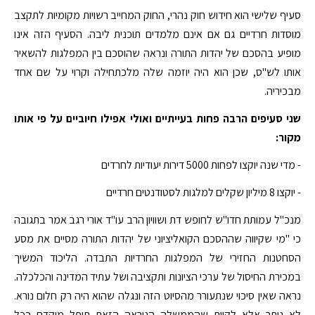
סעיף שלישי הוא חידוש חוק נהרי, החוק המחייב רשויות מקומיות לתקצב
מוסדות חרדיים גם אם אינם מלמדים תוכנית ליבה. הסעיף הזה אינו
מופיע בהסכם של יהדות התורה ונראה שהוסכם בין המפלגות להשאיר
אותו לש"ס, שכן הוא היה יוזמה שלה מלכתחילה וקרוי על שם אחד
מבכיריה.
שני סעיפים הרבה פחות בעייתיים ואולי אפילו חיוביים על פי אותו
מקור:
- מדי שנה יוקצו לפחות 5000 דירות יעודיות לחרדים
- יוקצו 8 מיליון שקלים למלגות לסטודנטים חרדיים
מנכ"ל עמותת חדו"ש לחופש דת ושוויון הרב עו"ד אורי רגב אמר בתגובה
כי "מי שקיווה שההסכם הקואליציוני של יהדות התורה מסיים את מסע
הסחטנות החזירי של המפלגות החרדיות התבדה. הליכוד המשיך
במכירת החיסול של ערכי הציונות ותקציבה ושל עתיד המדינה והכלכלה.
נראה שאין סיכוי שנתעורר מהסיוט הזה ונגלה שהוא היה רק חלום נורא.
לא נותר אלא לקוות שהממשלה הנוראה הזאת תופל מוקדם ככל