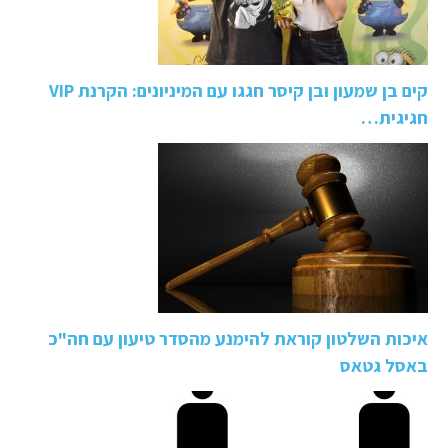
קים בן שמעון ובן קיסר חגגו עם המיניונים: הקרנת VIP
חגיגית…
איכות השלטון קוראת להימנע מהסדר טיעון עם חה"כ
באסל גטאס