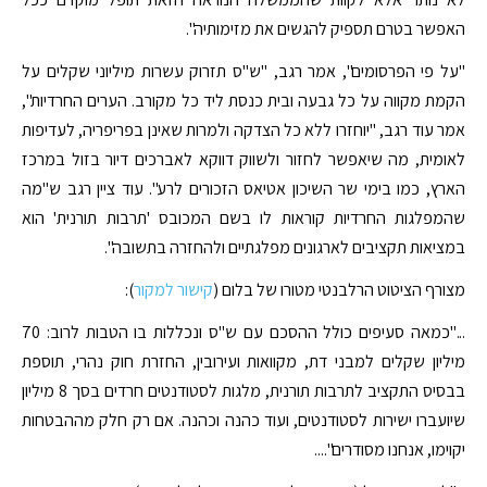
האפשר בטרם תספיק להגשים את מזימותיה".
"על פי הפרסומים", אמר רגב, "ש"ס תזרוק עשרות מיליוני שקלים על
הקמת מקווה על כל גבעה ובית כנסת ליד כל מקורב. הערים החרדיות",
אמר עוד רגב, "יוחזרו ללא כל הצדקה ולמרות שאינן בפריפריה, לעדיפות
לאומית, מה שיאפשר לחזור ולשווק דווקא לאברכים דיור בזול במרכז
הארץ, כמו בימי שר השיכון אטיאס הזכורים לרע". עוד ציין רגב ש"מה
שהמפלגות החרדיות קוראות לו בשם המכובס 'תרבות תורנית' הוא
במציאות תקציבים לארגונים מפלגתיים ולהחזרה בתשובה".
מצורף הציטוט הרלבנטי מטורו של בלום (
קישור למקור
):
..."כמאה סעיפים כולל ההסכם עם ש"ס ונכללות בו הטבות לרוב: 70
מיליון שקלים למבני דת, מקוואות ועירובין, החזרת חוק נהרי, תוספת
בבסיס התקציב לתרבות תורנית, מלגות לסטודנטים חרדים בסך 8 מיליון
שיועברו ישירות לסטודנטים, ועוד כהנה וכהנה. אם רק חלק מההבטחות
יקוימו, אנחנו מסודרים"....