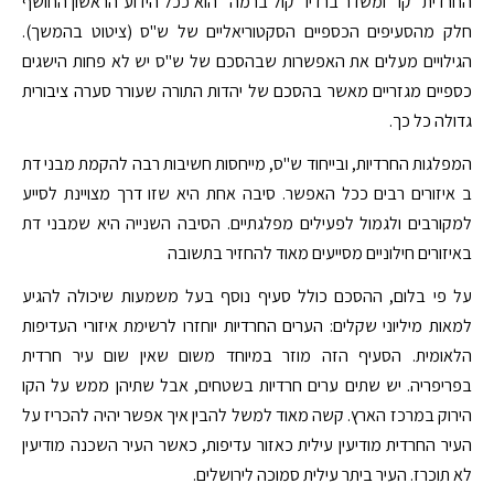
החרדית "קו" ומשדר ברדיו "קול ברמה" הוא ככל הידוע הראשון החושף
חלק מהסעיפים הכספיים הסקטוריאליים של ש"ס (ציטוט בהמשך).
הגילויים מעלים את האפשרות שבהסכם של ש"ס יש לא פחות הישגים
כספיים מגזריים מאשר בהסכם של יהדות התורה שעורר סערה ציבורית
גדולה כל כך.
המפלגות החרדיות, ובייחוד ש"ס, מייחסות חשיבות רבה להקמת מבני דת
ב איזורים רבים ככל האפשר. סיבה אחת היא שזו דרך מצויינת לסייע
למקורבים ולגמול לפעילים מפלגתיים. הסיבה השנייה היא שמבני דת
באיזורים חילוניים מסייעים מאוד להחזיר בתשובה
על פי בלום, ההסכם כולל סעיף נוסף בעל משמעות שיכולה להגיע
למאות מיליוני שקלים: הערים החרדיות יוחזרו לרשימת איזורי העדיפות
הלאומית. הסעיף הזה מוזר במיוחד משום שאין שום עיר חרדית
בפריפריה. יש שתים ערים חרדיות בשטחים, אבל שתיהן ממש על הקו
הירוק במרכז הארץ. קשה מאוד למשל להבין איך אפשר יהיה להכריז על
העיר החרדית מודיעין עילית כאזור עדיפות, כאשר העיר השכנה מודיעין
לא תוכרז. העיר ביתר עילית סמוכה לירושלים.