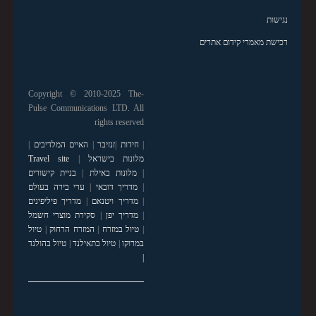
נגישות
רכישת מאמרי קידום אתרים
Copyright © 2010-2025 The-
Pulse Communications LTD. All
rights reserved
|
חידות
|
זנזיבר
|
האיים המלדיבים
|
מלונות בישראל
|
Travel site
|
מלונות באילת
|
בניית קישורים
|
מדריך דובאי
|
ערי בירה בעולם
|
מדריך ויטנאם
|
מדריך פיליפינים
|
מדריך יפן
|
סקירת מוצרי חשמל
|
טיול במזרח
|
המזרח הרחוק
|
טיול
במרוקו
|
טיול בתאילנד
|
טיול בהולנד
|