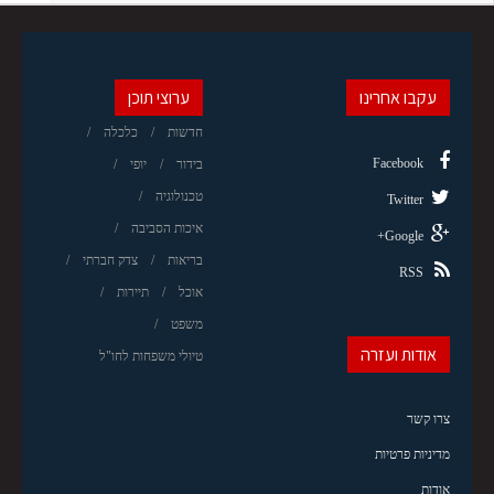
עקבו אחרינו
ערוצי תוכן
חדשות
כלכלה
Facebook
בידור
יופי
טכנולוגיה
Twitter
איכות הסביבה
Google+
בריאות
צדק חברתי
RSS
אוכל
תיירות
משפט
אודות ועזרה
טיולי משפחות לחו"ל
צרו קשר
מדיניות פרטיות
אודות