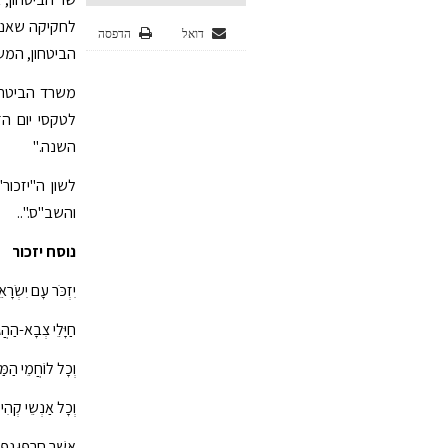
לחקיקה שאנו 
דואל
הדפסה
הביטחון, המש
משרד הביטחון
לטקסי יום ה
השנה."
לשון ה"יזכור
והשב"ס."..
נוסח יזכור
יִזְכֹּר עָם יִשְֹרָא
חַיָּלֵי צְבָא-הַהֲ
וְכָל לוֹחֲמֵי הַמַ
וְכָל אַנְשֵי קְהִי
אֲשֶׁר חֵרְפוּ נַפ