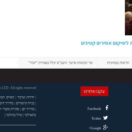
 לשיקום אסירים קטינים
חדשות בטחוניות
שר הביטחון אישר: השב"ס יכלל באמירת "יזכור"
LTD. All rights reserved
עקבו אחרינו
|
חידות
|
זנזיבר
|
האיים המל
|
בניית קישורים
|
מדריך דוב
Facebook
|
מדריך יפן
|
סקירת מוצרי 
בתאילנד
|
טיול בהולנד |
Twitter
Google+