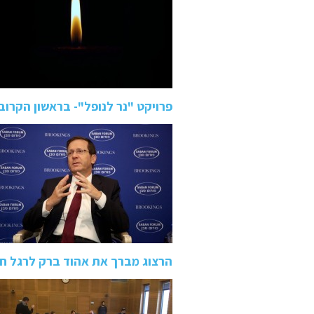
פרויקט "נר לנופל"- בראשון הקרוב:
הרצוג מברך את אהוד ברק לרגל חזר