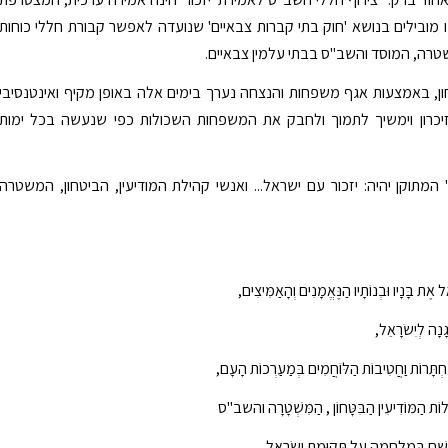
מובילים בנושא 'חוק בתי קברות צבאיים' שנועדה לאפשר קבורת חללי כוחות
טרה, המוסד והשב"ס בבתי עלמין צבאיים.
, באמצעות אגף משפחות והנצחה נערך בימים אלה באופן מקיף ואינטנסיבי
זיכרון וימשיך לתמוך ולחבק את המשפחות השכולות כפי שנעשה בכל ימות
" המתוקן יהיה: יזכור עם ישראל... ואנשי קהילת המודיעין, הביטחון, המשטרה
ֵל אֶת בָּנָיו וּבְנוֹתָיו הַנֶּאֱמָנִים וְהָאַמִּיצִים,
גָנָה לְיִשׂרָאֵל,
ּחְתָּרוֹת וַחֲטִיבוֹת הַלּוֹחֲמִים בְּמַעַרְכוֹת הָעָם,
לוֹת הַמּוֹדִיעִין הַבִּטָּחוֹן , הַמִּשְׁטָרָה והשב"ס
ְשָׁם בֵּמִלְחָמָה עַל תְּקוּמַת יִשְׂרָאֵל,