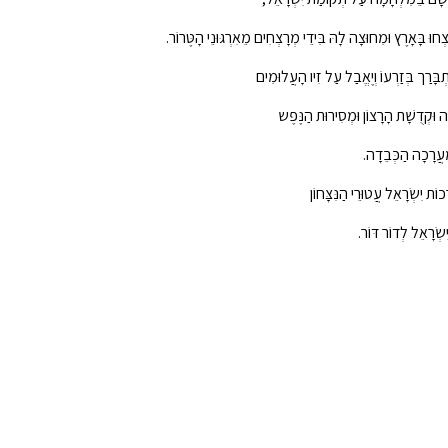
צְחוּ בָּאָרֶץ וּמִחוּצָה לָהּ בִּידֵי מְרָצְחִים מֵאִרְגּוּנֵי הָטֶּרוֹר.
יִתְבָּרַך בְּזַרְעוֹ וְיֶאֱבַל עַל זִיו הָעֲלוּמִים
ה וּקְדֻשָׁת הָרָצוֹן וּמְסִירוּת הַנֶּפֶש
ַּעֲרָכָה הַכְּבֵדָה.
כוֹת‏‏‏ יִשְֹרָאֵל עֲטוּרֵי הַנִּצָּחוֹן
שְֹרָאֵל לְדוֹר דּוֹר.