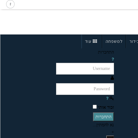
ידור
למשפחה
עוד
התחברות
זכור אותי
התחברות
נא להמתין...
×