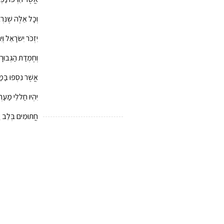
וְכָל אֵלֶּה שֶׁנִּרְ
יִזְכֹּר יִשׂרָאֵל וְ
וְחֶמְדַת הַגְּבוּרָ
אֲשֶׁר נִסְפּוּ בַּמ
יִהְיוּ חַ‏ללֵי מַעַ‏רְ
חֲתוּמִים בְּלֵב יִ