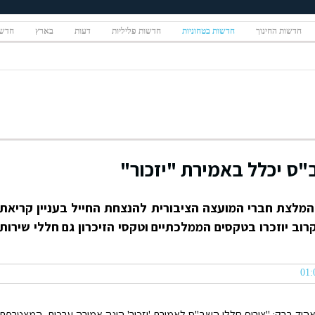
חדשות החינוך
חדשות בטחוניות
חדשות פליליות
דעות
בארץ
חדשו
"ס יכלל באמירת "יזכור"
המלצת חברי המועצה הציבורית להנצחת החייל בעניין קריאת
קרוב יוזכרו בטקסים הממלכתיים וטקסי הזיכרון גם חללי שירות
אהוד ברק: "צירוף חללי השב"ס לאמירת 'יזכור' הינה אמירה ערכית, המצטרפת