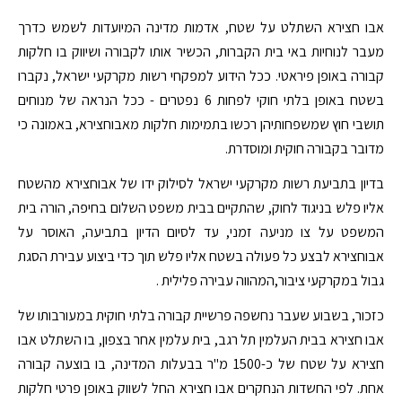
אבו חצירא השתלט על שטח, אדמות מדינה המיועדות לשמש כדרך
מעבר לנוחיות באי בית הקברות, הכשיר אותו לקבורה ושיווק בו חלקות
קבורה באופן פיראטי. ככל הידוע למפקחי רשות מקרקעי ישראל, נקברו
בשטח באופן בלתי חוקי לפחות 6 נפטרים - ככל הנראה של מנוחים
תושבי חוץ שמשפחותיהן רכשו בתמימות חלקות מאבוחצירא, באמונה כי
מדובר בקבורה חוקית ומוסדרת.
בדיון בתביעת רשות מקרקעי ישראל לסילוק ידו של אבוחצירא מהשטח
אליו פלש בניגוד לחוק, שהתקיים בבית משפט השלום בחיפה, הורה בית
המשפט על צו מניעה זמני, עד לסיום הדיון בתביעה, האוסר על
אבוחצירא לבצע כל פעולה בשטח אליו פלש תוך כדי ביצוע עבירת הסגת
גבול במקרקעי ציבור,המהווה עבירה פלילית .
כזכור, בשבוע שעבר נחשפה פרשיית קבורה בלתי חוקית במעורבותו של
אבו חצירא בבית העלמין תל רגב, בית עלמין אחר בצפון, בו השתלט אבו
חצירא על שטח של כ-1500 מ"ר בבעלות המדינה, בו בוצעה קבורה
אחת. לפי החשדות הנחקרים אבו חצירא החל לשווק באופן פרטי חלקות