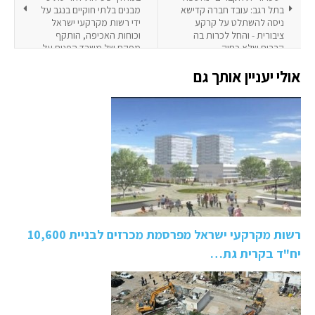
בתל רגב: עובד חברה קדישא
מבנים בלתי חוקיים בנגב על
ניסה להשתלט על קרקע
ידי רשות מקרקעי ישראל
ציבורית - והחל לכרות בה
וכוחות האכיפה, הותקף
קברים שלא כחוק
מפקח של משרד הפנים על
ידי פולשים באיזור ירוחם
אולי יעניין אותך גם
רשות מקרקעי ישראל מפרסמת מכרזים לבניית 10,600
יח"ד בקרית גת…