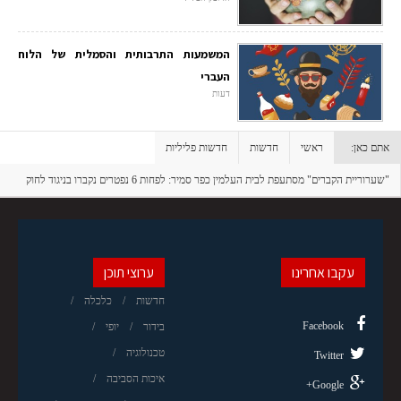
המשמעות התרבותית והסמלית של הלוח
העברי
דעות
אתם כאן:
ראשי
חדשות
חדשות פליליות
"שערוריית הקברים" מסתעפת לבית העלמין כפר סמיר: לפחות 6 נפטרים נקברו בניגוד לחוק
ע"י "הקברן הפולש" שמואל אבו חצירא
עקבו אחרינו
ערוצי תוכן
חדשות
כלכלה
Facebook
בידור
יופי
טכנולוגיה
Twitter
איכות הסביבה
Google+