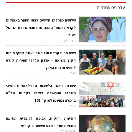
עדכונים אחרונים
שלושה מנהלים חדשים לבתי הספר באופקים
לקראת תשפ"ז: ככה מתרחבת שדרת הניהול
בעיר
דופק החינוך
שפע פרי לקראת חגי תשרי: עונת קטיף פירות
הקיץ בשיאה - ארגון מגדלי הפירות קורא
לרכוש תוצרת הארץ
בארץ
עשרות ראשי הלשכות הדו-לאומיות ונציגי
משרדי הממשלה ביקרו בקריית מד"א
ברמלה ונחשפו למוקד 101
בארץ
הודעות ירוקות, אכיפה גלובלית ופגיעה
בזכויות יסוד – מבט משפטי ביקורתי
הדופק הפלילי