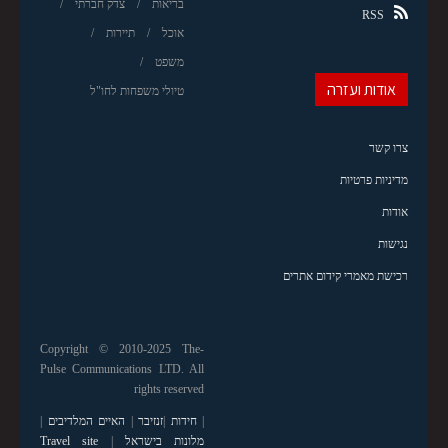
בריאות
צדק חברתי
RSS
אוכל
תיירות
משפט
אודות ועזרה
טיולי משפחות לחו"ל
צרו קשר
מדיניות פרטיות
אודות
נגישות
רכישת מאמרי קידום אתרים
Copyright © 2010-2025 The-
Pulse Communications LTD. All
rights reserved
|
חידות
|
זנזיבר
|
האיים המלדיבים
|
מלונות בישראל
|
Travel site