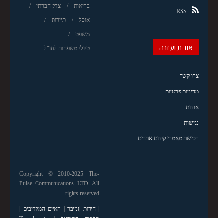
בריאות
צדק חברתי
RSS
אוכל
תיירות
משפט
אודות ועזרה
טיולי משפחות לחו"ל
צרו קשר
מדיניות פרטיות
אודות
נגישות
רכישת מאמרי קידום אתרים
Copyright © 2010-2025 The-
Pulse Communications LTD. All
rights reserved
|
חידות
|
זנזיבר
|
האיים המלדיבים
|