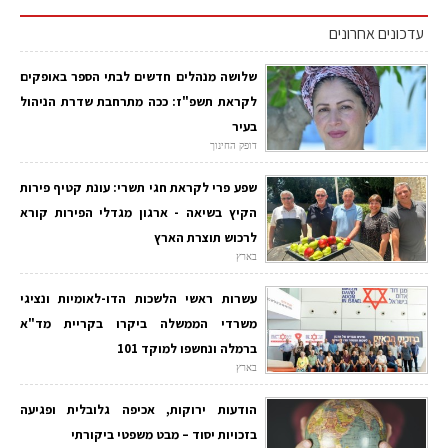
עדכונים אחרונים
שלושה מנהלים חדשים לבתי הספר באופקים
לקראת תשפ"ז: ככה מתרחבת שדרת הניהול
בעיר
דופק החינוך
שפע פרי לקראת חגי תשרי: עונת קטיף פירות
הקיץ בשיאה - ארגון מגדלי הפירות קורא
לרכוש תוצרת הארץ
בארץ
עשרות ראשי הלשכות הדו-לאומיות ונציגי
משרדי הממשלה ביקרו בקריית מד"א
ברמלה ונחשפו למוקד 101
בארץ
הודעות ירוקות, אכיפה גלובלית ופגיעה
בזכויות יסוד – מבט משפטי ביקורתי