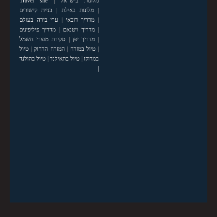
מלונות בישראל
|
Travel site
|
מלונות באילת
|
בניית קישורים
|
מדריך דובאי
|
ערי בירה בעולם
|
מדריך ויטנאם
|
מדריך פיליפינים
|
מדריך יפן
|
סקירת מוצרי חשמל
|
טיול במזרח
|
המזרח הרחוק
|
טיול
במרוקו
|
טיול בתאילנד
|
טיול בהולנד
|