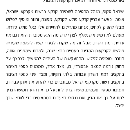
ציוד מכני הנדסי והוחזר למאגר הקרקעות הציבורי.
ישראל סקופ, מנהל החטיבה לשמירת קרקע ברשות מקרקעי ישראל,
אומר: "כאשר עבריין קרקע פולש לקרקע, מפונה, וחוזר ומוסיף לפלוש
מבלי להפיק לקחים, אנחנו מתחילים להתייחס אליו כאל פולש סדרתי.
מעולם לא דמיינתי שניאלץ לצרף לרשימה הלא מכובדת הזאת גם את
עיריית רמת השרון, אבל זה מה שקרה לצערי. קשה להאמין שעירייה
פולשת לקרקעות המדינה פעמיים בחצי שנה, ולמרות שמפנים אותה,
חוזרת ומוסיפה לפלוש. ההתעקשות של העירייה להמשיך ולצפצף על
החוק גורמת למצב אבסורדי, בו, מצד אחד, מממנים כספי הציבור
בתקציב רמת השרון עבודות בלתי חוקיות, ומצד שני כספי הציבור
בתקציב רשות מקרקעי ישראל מבוזבזים כדי להרוס את אותן עבודות,
והציבור מפסיד פעמיים. מישהו צריך לתת על כך את הדעת ומישהו צריך
לתת על כך את הדין, ואנו ננקוט בצעדים המתאימים כדי לוודא שכך
יהיה".