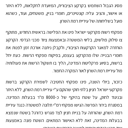
מסיג הגבול השתמש בקרקע הציבורית, המיועדת לחקלאות, ללא היתר
או אישור, והציב עליה קונטיינרים, חומרי בניין, משטחים, ועוד, כשהוא
פועל בשליחותה של עיריית רמת השרון.
מפקחי רשות מקרקעי ישראל פינו את הפלישה בראשית החודש, מתוקף
צו סילוק פולשים, בליווי המשטרה ובאמצעות ציוד מכני הנדסי. הקרקע
הוחזרה למאגר הקרקעות הציבורי, ולקבלן ניתנה אורכת זמן לפנות את
חומרי הבנייה שלו מהקרקע בעצמו, בפיקוח מפקחי הרשות. כעת יחל
ברשות, בסיוע פרקליטות המדינה, הליך בו תשקול הרשות את פעולותיה
מול עיריית רמת השרון לאור המקרה החמור.
כזכור, ביולי השנה, פינו מפקחי החטיבה לשמירת הקרקע ברשות
מקרקעי ישראל חניון בלתי חוקי שהוקם ע"י עיריית רמת השרון, ללא היתר
ובניגוד לחוק, על שטח בהיקף של כ-8000 מ"ר בבעלות המדינה.
במסגרת בירור הפרשה הגישו מפקחי רמ"י תלונה למשטרה כנגד עיריית
רמת השרון, שהורתה על בניית חניון לצד מגרש כדורגל בשטח שנמצא
בבעלות המדינה, זאת ללא האישור המתאים. השטח פונה באמצעות