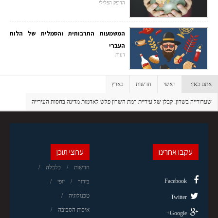
הדופק הפלילי
המשמעות התרבותית והסמלית של הלוח
העברי
דעות
אתם כאן:
ראשי
חדשות
בארץ
שערורייה בשרון: קבלן של עיריית רמת השרון פלש לאדמות מדינה בחסות העירייה
עקבו אחרינו
ערוצי תוכן
חדשות
כלכלה
Facebook
בידור
יופי
טכנולוגיה
Twitter
איכות הסביבה
Google+